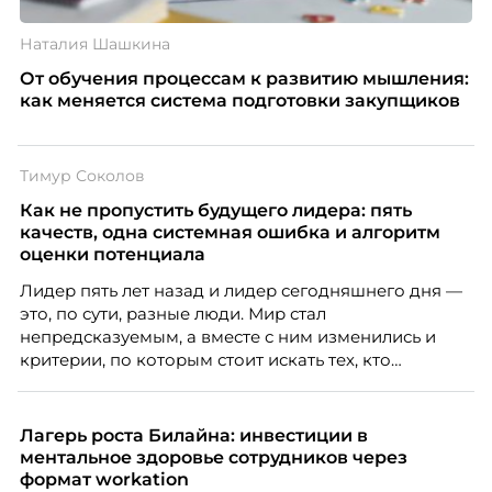
Наталия Шашкина
От обучения процессам к развитию мышления:
как меняется система подготовки закупщиков
Тимур Соколов
Как не пропустить будущего лидера: пять
качеств, одна системная ошибка и алгоритм
оценки потенциала
Лидер пять лет назад и лидер сегодняшнего дня —
это, по сути, разные люди. Мир стал
непредсказуемым, а вместе с ним изменились и
критерии, по которым стоит искать тех, кто
способен вести команду вперёд. О том, какие
качества сегодня отличают настоящего лидера от
«свадебного генерала», почему стандартные
Лагерь роста Билайна: инвестиции в
системы оценки часто упускают самых талантливых
ментальное здоровье сотрудников через
людей и как выявить лидерский потенциал ещё до
формат workation