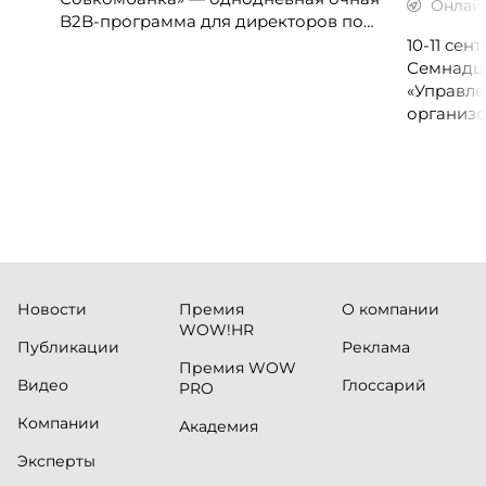
Онлай
B2B-программа для директоров по
клиентскому опыту, CX-менеджеров,
10-11 се
руководителей колл-центров и
Семнадц
сервисных подразделений.
«Управле
организо
«Проспер
Russia.ru.
Новости
Премия
О компании
WOW!HR
Публикации
Реклама
Премия WOW
Видео
Глоссарий
PRO
Компании
Академия
Эксперты