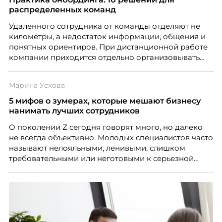
распределенных команд
Удаленного сотрудника от команды отделяют не
километры, а недостаток информации, общения и
понятных ориентиров. При дистанционной работе
компании приходится отдельно организовывать
многое из того, что в офисе происходит
естественно. Дина Мустаева, руководитель отдела
Марина Ускова
по работе с персоналом Инфомаксимум,
рассказывает, как выстроить адаптацию
5 мифов о зумерах, которые мешают бизнесу
распределенной команды без лишнего контроля и
нанимать лучших сотрудников
бесконечных созвонов.
О поколении Z сегодня говорят много, но далеко
не всегда объективно. Молодых специалистов часто
называют нелояльными, ленивыми, слишком
требовательными или неготовыми к серьезной
работе. Эти стереотипы влияют на решения
работодателей и нередко становятся причиной
кадровых ошибок. В этой статье Марина Ускова,
руководитель отдела подбора персонала
рекрутинговой компании, разбирает самые
распространенные мифы о зумерах и объясняет,