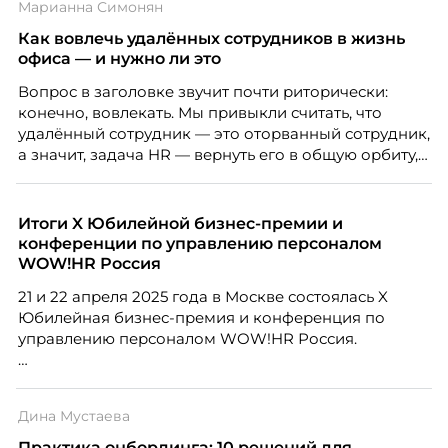
Марианна Симонян
Как вовлечь удалённых сотрудников в жизнь
офиса — и нужно ли это
Вопрос в заголовке звучит почти риторически:
конечно, вовлекать. Мы привыкли считать, что
удалённый сотрудник — это оторванный сотрудник,
а значит, задача HR — вернуть его в общую орбиту,
подключить к корпоративной жизни, растопить
дистанцию. Но прежде, чем строить программу
вовлечения, стоит остановиться на неудобном
Итоги X Юбилейной бизнес-премии и
факте: данные говорят ровно обратное тому, что
конференции по управлению персоналом
подсказывает интуиция. Автор свежего выпуска
WOW!HR Россия
Марианна Симонян — HR Tech лидер, эксперт по
21 и 22 апреля 2025 года в Москве состоялась X
People Analytics, приглашённый лектор НИУ ВШЭ и
Юбилейная бизнес-премия и конференция по
МИФИ, автор книги «Дао женской карьеры».
управлению персоналом WOW!HR Россия.
Победители – лучшие проекты в сфере управления
персоналом, были определены путем голосования
Дина Мустаева
номинантов и гостей мероприятия.
Практика онбординга: 10 решений для