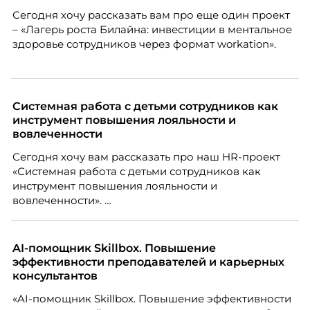
того, как он проявится в цифрах KPI, рассказывает
Сегодня хочу рассказать вам про еще один проект
Тимур Соколов, ключевой эксперт по
– «Лагерь роста Билайна: инвестиции в ментальное
стратегическому развитию и формированию
здоровье сотрудников через формат workation».
культуры лидерства в организациях.
Системная работа с детьми сотрудников как
инструмент повышения лояльности и
вовлеченности
Сегодня хочу вам рассказать про наш HR-проект
«Системная работа с детьми сотрудников как
инструмент повышения лояльности и
вовлеченности».
AI-помощник Skillbox. Повышение
эффективности преподавателей и карьерных
консультантов
«AI-помощник Skillbox. Повышение эффективности