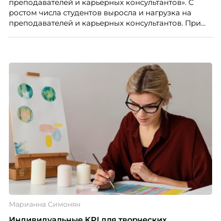
преподавателей и карьерных консультантов». С
ростом числа студентов выросла и нагрузка на
преподавателей и карьерных консультантов. При
этом ожидания студентов тоже менялись. Нам
нужно было решить сразу несколько задач:
повысить эффективность сотрудников, ускорить
процессы, сохранить качество поддержки и
масштабироваться без роста команды. Так и
появился AI-помощник, встроенный в платформу
Skillbox.
Марианна Симонян
Индивидуальные KPI для творческих