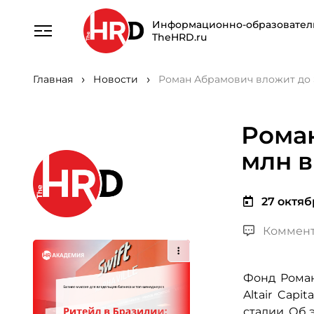
Информационно-образовател
TheHRD.ru
Главная
Новости
Роман Абрамович вложит до $
Роман
млн в
27 октябр
Коммент
Фонд Роман
Altair Capi
стадии. Об