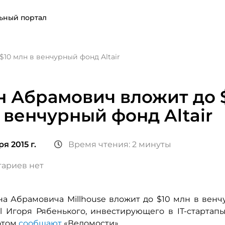
ьный портал
10 млн в венчурный фонд Altair
 Абрамович вложит до 
 венчурный фонд Altair
я 2015 г.
Время чтения: 2 минуты
ариев нет
а Абрамовича Millhouse вложит до $10 млн в вен
tal Игоря Рябенького, инвестирующего в IT-старта
 этом
сообщают
«Ведомости».