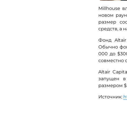
Millhouse в
новом раун
размер сос
средств, а 
Фонд Altai
Обычно фон
000 до $30
совместно 
Altair Cap
запущен в
размером $2
Источник:
h