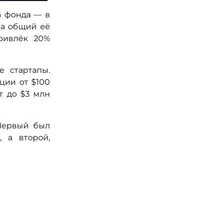
ла фонда — в
 а общий её
привлёк 20%
е стартапы.
ции от $100
т до $3 млн
 Первый был
 а второй,