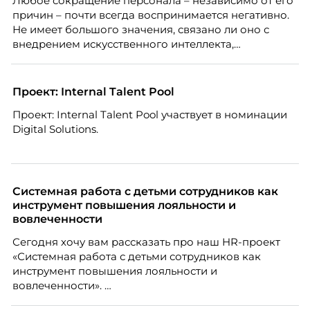
Любое сокращение персонала – независимо от его
причин – почти всегда воспринимается негативно.
Не имеет большого значения, связано ли оно с
внедрением искусственного интеллекта,
изменением бизнес-модели, финансовыми
трудностями или пересмотром организационной
структуры компании. Для сотрудников сокращения
Проект: Internal Talent Pool
означают потерю стабильности, а для внешнего
Проект: Internal Talent Pool участвует в номинации
рынка становятся сигналом о возможных
Digital Solutions.
проблемах организации. В результате увольнения
нередко превращаются в фактор, который
негативно влияет HR-бренд работодателя.
Системная работа с детьми сотрудников как
инструмент повышения лояльности и
вовлеченности
Сегодня хочу вам рассказать про наш HR-проект
«Системная работа с детьми сотрудников как
инструмент повышения лояльности и
вовлеченности».