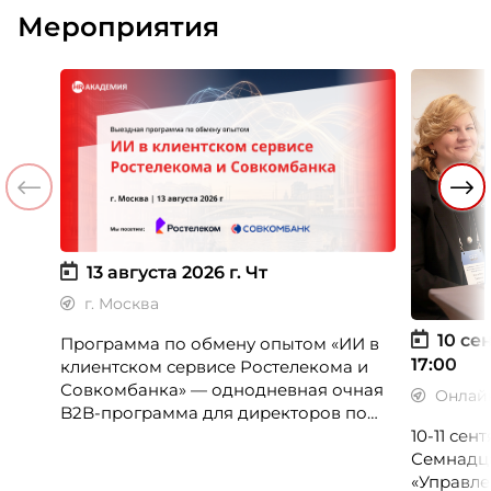
Мероприятия
13 августа 2026 г.
Чт
г. Москва
10 сен
Программа по обмену опытом «ИИ в
17:00
клиентском сервисе Ростелекома и
Совкомбанка» — однодневная очная
Онлай
B2B-программа для директоров по
клиентскому опыту, CX-менеджеров,
10-11 се
руководителей колл-центров и
Семнадц
сервисных подразделений.
«Управле