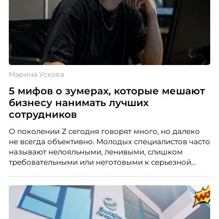
Марина Ускова
5 мифов о зумерах, которые мешают
бизнесу нанимать лучших
сотрудников
О поколении Z сегодня говорят много, но далеко
не всегда объективно. Молодых специалистов часто
называют нелояльными, ленивыми, слишком
требовательными или неготовыми к серьезной
работе. Эти стереотипы влияют на решения
работодателей и нередко становятся причиной
кадровых ошибок. В этой статье Марина Ускова,
руководитель отдела подбора персонала
рекрутинговой компании, разбирает самые