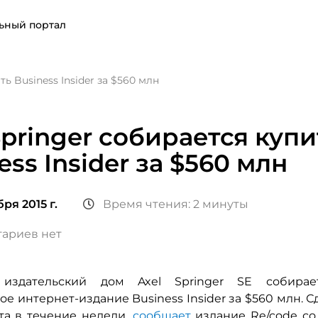
ьный портал
ть Business Insider за $560 млн
Springer собирается купи
ess Insider за $560 млн
ря 2015 г.
Время чтения: 2 минуты
ариев нет
издательский дом Axel Springer SE собирае
е интернет-издание Business Insider за $560 млн. 
та в течение недели,
сообщает
издание Re/code со