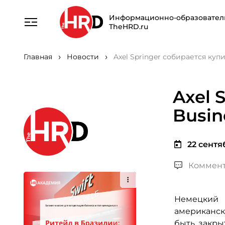
Информационно-образовател
TheHRD.ru
Главная
Новости
Axel Springer собирается купи
Axel 
Busin
22 сентяб
Коммент
Немецкий 
американско
быть закры