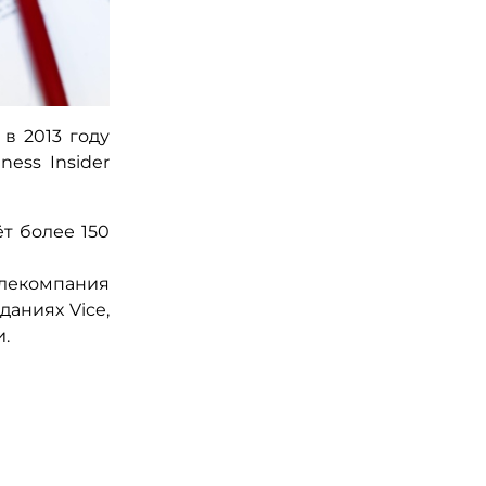
в 2013 году
ess Insider
ёт более 150
елекомпания
даниях Vice,
и.