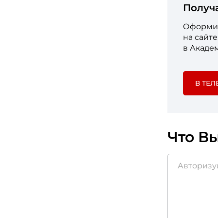
Получ
Оформит
на сайт
в Акаде
В ТЕЛ
Что Вы