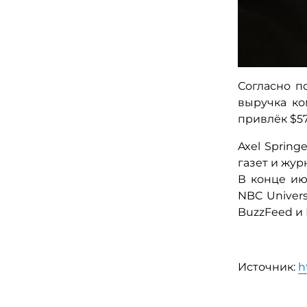
Согласно п
выручка ко
привлёк $57
Axel Spring
газет и жур
В конце ию
NBC Univer
BuzzFeed и 
Источник:
h