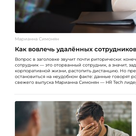
Марианна Симонян
Как вовлечь удалённых сотрудников
Вопрос в заголовке звучит почти риторически: конеч
сотрудник — это оторванный сотрудник, а значит, за
корпоративной жизни, растопить дистанцию. Но пре
остановиться на неудобном факте: данные говорят р
свежего выпуска Марианна Симонян — HR Tech лидер,
НИУ ВШЭ и МИФИ, автор книги «Дао женской карье