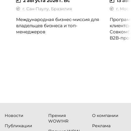
2 августа 2026 г.
Вс
13 авг
г. Сан-Паулу, Бразилия
г. Мос
Международная бизнес-миссия для
Программ
владельцев бизнеса и топ-
клиентск
менеджеров
Совкомб
B2B-прог
клиентск
руководи
сервисны
Новости
Премия
О компании
WOW!HR
Публикации
Реклама