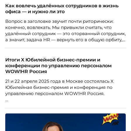
означают потерю стабильности, а для внешнего
Как вовлечь удалённых сотрудников в жизнь
рынка становятся сигналом о возможных
офиса — и нужно ли это
проблемах организации. В результате увольнения
Вопрос в заголовке звучит почти риторически:
нередко превращаются в фактор, который
конечно, вовлекать. Мы привыкли считать, что
негативно влияет HR-бренд работодателя.
удалённый сотрудник — это оторванный сотрудник,
а значит, задача HR — вернуть его в общую орбиту,
подключить к корпоративной жизни, растопить
дистанцию. Но прежде, чем строить программу
вовлечения, стоит остановиться на неудобном
Итоги X Юбилейной бизнес-премии и
факте: данные говорят ровно обратное тому, что
конференции по управлению персоналом
подсказывает интуиция. Автор свежего выпуска
WOW!HR Россия
Марианна Симонян — HR Tech лидер, эксперт по
21 и 22 апреля 2025 года в Москве состоялась X
People Analytics, приглашённый лектор НИУ ВШЭ и
Юбилейная бизнес-премия и конференция по
МИФИ, автор книги «Дао женской карьеры».
управлению персоналом WOW!HR Россия.
Победители – лучшие проекты в сфере управления
персоналом, были определены путем голосования
номинантов и гостей мероприятия.