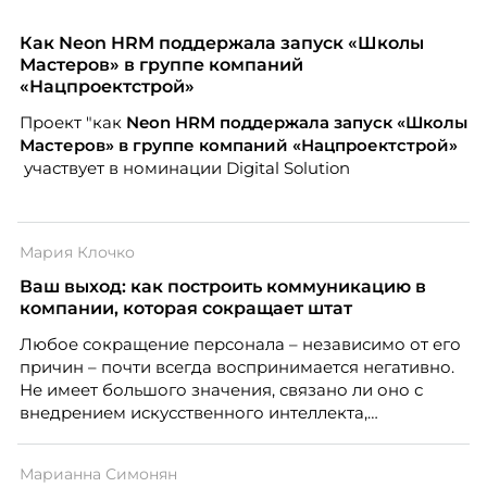
Как Neon HRM поддержала запуск «Школы
Мастеров» в группе компаний
«Нацпроектстрой»
Проект "как
Neon
HRM поддержала запуск «Школы
Мастеров» в группе компаний «Нацпроектстрой»
участвует в номинации Digital Solution
Мария Клочко
Ваш выход: как построить коммуникацию в
компании, которая сокращает штат
Любое сокращение персонала – независимо от его
причин – почти всегда воспринимается негативно.
Не имеет большого значения, связано ли оно с
внедрением искусственного интеллекта,
изменением бизнес-модели, финансовыми
трудностями или пересмотром организационной
Марианна Симонян
структуры компании. Для сотрудников сокращения