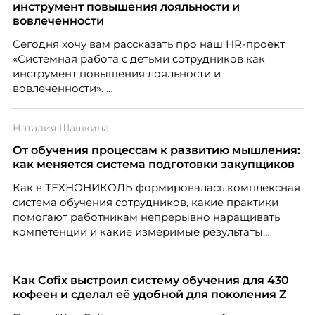
инструмент повышения лояльности и
вовлеченности
Сегодня хочу вам рассказать про наш HR-проект
«Системная работа с детьми сотрудников как
инструмент повышения лояльности и
вовлеченности».
Наталия Шашкина
От обучения процессам к развитию мышления:
как меняется система подготовки закупщиков
Как в ТЕХНОНИКОЛЬ формировалась комплексная
система обучения сотрудников, какие практики
помогают работникам непрерывно наращивать
компетенции и какие измеримые результаты
приносит обучение на реальных проектах.
Рассказывает Наталия Шашкина, директор по
закупкам направления «Минеральная изоляция»
Как Cofix выстроил систему обучения для 430
компании ТЕХНОНИКОЛЬ.
кофеен и сделал её удобной для поколения Z