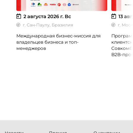
2 августа 2026 г.
Вс
13 авг
г. Сан-Паулу, Бразилия
г. Мос
Международная бизнес-миссия для
Программ
владельцев бизнеса и топ-
клиентск
менеджеров
Совкомб
B2B-прог
клиентск
руководи
сервисны