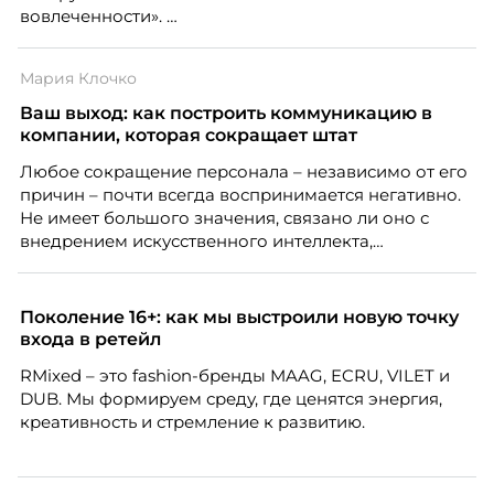
вовлеченности».
Мария Клочко
Ваш выход: как построить коммуникацию в
компании, которая сокращает штат
Любое сокращение персонала – независимо от его
причин – почти всегда воспринимается негативно.
Не имеет большого значения, связано ли оно с
внедрением искусственного интеллекта,
изменением бизнес-модели, финансовыми
трудностями или пересмотром организационной
структуры компании. Для сотрудников сокращения
Поколение 16+: как мы выстроили новую точку
означают потерю стабильности, а для внешнего
входа в ретейл
рынка становятся сигналом о возможных
RMixed – это fashion-бренды MAAG, ECRU, VILET и
проблемах организации. В результате увольнения
DUB. Мы формируем среду, где ценятся энергия,
нередко превращаются в фактор, который
креативность и стремление к развитию.
негативно влияет HR-бренд работодателя.