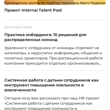
Проект: Internal Talent Pool
Дина Мустаева
Практика онбординга: 10 решений для
распределенных команд
Удаленного сотрудника от команды отделяют не
километры, а недостаток информации, общения и
понятных ориентиров. При дистанционной работе
компании приходится отдельно организовывать
многое из того, что в офисе происходит
естественно. Дина Мустаева, руководитель отдела
по работе с персоналом Инфомаксимум,
Системная работа с детьми сотрудников как
рассказывает, как выстроить адаптацию
инструмент повышения лояльности и
распределенной команды без лишнего контроля и
вовлеченности
бесконечных созвонов.
Сегодня хочу вам рассказать про наш HR-проект
«Системная работа с детьми сотрудников как
инструмент повышения лояльности и