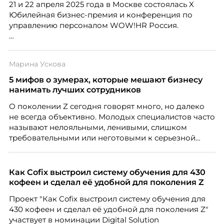
21 и 22 апреля 2025 года в Москве состоялась X
Юбилейная бизнес-премия и конференция по
управлению персоналом WOW!HR Россия.
Победители – лучшие проекты в сфере управления
персоналом, были определены путем голосования
Марина Ускова
номинантов и гостей мероприятия.
5 мифов о зумерах, которые мешают бизнесу
нанимать лучших сотрудников
О поколении Z сегодня говорят много, но далеко
не всегда объективно. Молодых специалистов часто
называют нелояльными, ленивыми, слишком
требовательными или неготовыми к серьезной
работе. Эти стереотипы влияют на решения
работодателей и нередко становятся причиной
кадровых ошибок. В этой статье Марина Ускова,
Как Cofix выстроил систему обучения для 430
руководитель отдела подбора персонала
кофеен и сделал её удобной для поколения Z
рекрутинговой компании, разбирает самые
Проект "Как Cofix выстроил систему обучения для
распространенные мифы о зумерах и объясняет,
430 кофеен и сделал её удобной для поколения Z"
почему устаревшие представления мешают
участвует в номинации Digital Solution
бизнесу находить и удерживать сильных