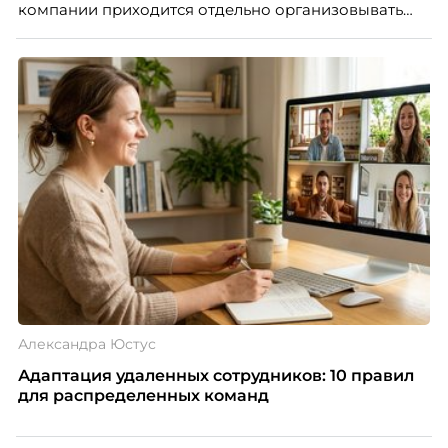
компании приходится отдельно организовывать
многое из того, что в офисе происходит
естественно. Дина Мустаева, руководитель отдела
по работе с персоналом Инфомаксимум,
рассказывает, как выстроить адаптацию
распределенной команды без лишнего контроля и
бесконечных созвонов.
Александра Юстус
Адаптация удаленных сотрудников: 10 правил
для распределенных команд