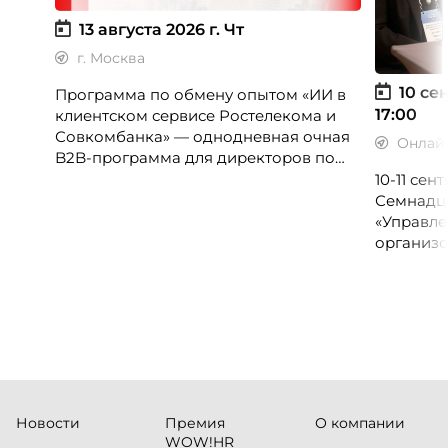
13 августа 2026 г.
Чт
г. Москва
10 сен
Программа по обмену опытом «ИИ в
17:00
клиентском сервисе Ростелекома и
Совкомбанка» — однодневная очная
Онлай
B2B-программа для директоров по
клиентскому опыту, CX-менеджеров,
10-11 се
руководителей колл-центров и
Семнадц
сервисных подразделений.
«Управле
организо
«Проспер
Russia.ru.
Новости
Премия
О компании
WOW!HR