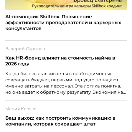
AI-помощник Skillbox. Повышение
эффективности преподавателей и карьерных
консультантов
Валерий Сарычев
Как HR-бренд влияет на стоимость найма в
2026 году
Когда бизнес сталкивается с необходимостью
сокращать бюджет, первыми под удар попадают
именно затраты на персонал. Эта логика понятна,
но она ведет к обратному результату. Экономия на
сотрудниках напрямую снижает качество продукта,
клиентского сервиса и репутации компании, а
Мария Клочко
значит – сокращает доходы бизнеса.
Ваш выход: как построить коммуникацию в
компании, которая сокращает штат