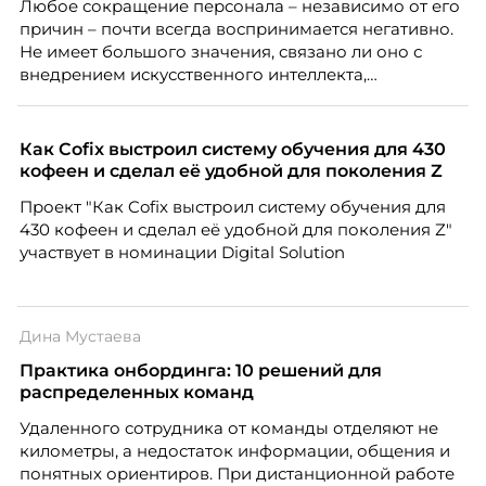
Любое сокращение персонала – независимо от его
причин – почти всегда воспринимается негативно.
Не имеет большого значения, связано ли оно с
внедрением искусственного интеллекта,
изменением бизнес-модели, финансовыми
трудностями или пересмотром организационной
структуры компании. Для сотрудников сокращения
Как Cofix выстроил систему обучения для 430
означают потерю стабильности, а для внешнего
кофеен и сделал её удобной для поколения Z
рынка становятся сигналом о возможных
Проект "Как Cofix выстроил систему обучения для
проблемах организации. В результате увольнения
430 кофеен и сделал её удобной для поколения Z"
нередко превращаются в фактор, который
участвует в номинации Digital Solution
негативно влияет HR-бренд работодателя.
Дина Мустаева
Практика онбординга: 10 решений для
распределенных команд
Удаленного сотрудника от команды отделяют не
километры, а недостаток информации, общения и
понятных ориентиров. При дистанционной работе