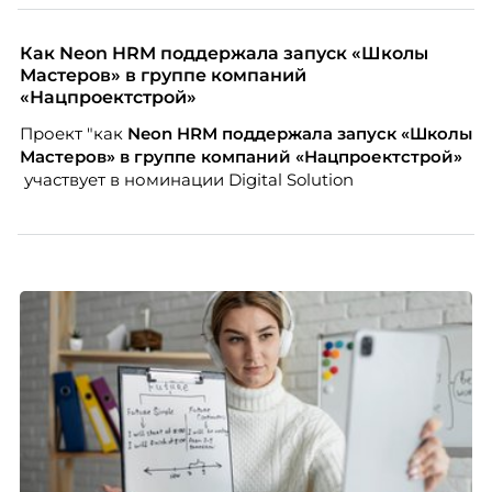
небольшой компании соревноваться в одном
списке с Яндексом и Озоном. Рассказывает Ольга
Чеснокова, HR-директор Right line.
Как Neon HRM поддержала запуск «Школы
Мастеров» в группе компаний
«Нацпроектстрой»
Проект "как
Neon
HRM поддержала запуск «Школы
Мастеров» в группе компаний «Нацпроектстрой»
участвует в номинации Digital Solution