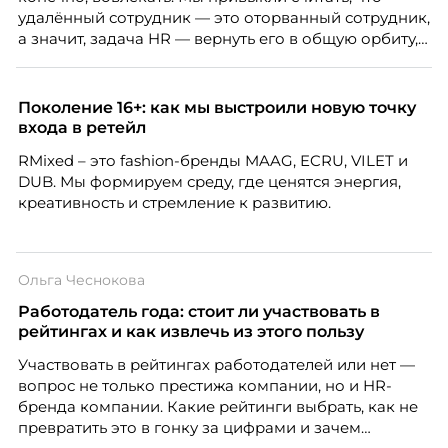
удалённый сотрудник — это оторванный сотрудник,
а значит, задача HR — вернуть его в общую орбиту,
подключить к корпоративной жизни, растопить
дистанцию. Но прежде, чем строить программу
вовлечения, стоит остановиться на неудобном
Поколение 16+: как мы выстроили новую точку
факте: данные говорят ровно обратное тому, что
входа в ретейл
подсказывает интуиция. Автор свежего выпуска
RMixed – это fashion-бренды MAAG, ECRU, VILET и
Марианна Симонян — HR Tech лидер, эксперт по
DUB. Мы формируем среду, где ценятся энергия,
People Analytics, приглашённый лектор НИУ ВШЭ и
креативность и стремление к развитию.
МИФИ, автор книги «Дао женской карьеры».
Ольга Чеснокова
Работодатель года: стоит ли участвовать в
рейтингах и как извлечь из этого пользу
Участвовать в рейтингах работодателей или нет —
вопрос не только престижа компании, но и HR-
бренда компании. Какие рейтинги выбрать, как не
превратить это в гонку за цифрами и зачем