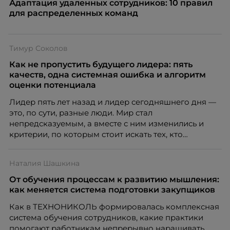
Адаптация удаленных сотрудников: 10 правил
для распределенных команд
Тимур Соколов
Как не пропустить будущего лидера: пять
качеств, одна системная ошибка и алгоритм
оценки потенциала
Лидер пять лет назад и лидер сегодняшнего дня —
это, по сути, разные люди. Мир стал
непредсказуемым, а вместе с ним изменились и
критерии, по которым стоит искать тех, кто
способен вести команду вперёд. О том, какие
качества сегодня отличают настоящего лидера от
Наталия Шашкина
«свадебного генерала», почему стандартные
системы оценки часто упускают самых талантливых
От обучения процессам к развитию мышления:
людей и как выявить лидерский потенциал ещё до
как меняется система подготовки закупщиков
того, как он проявится в цифрах KPI, рассказывает
Как в ТЕХНОНИКОЛЬ формировалась комплексная
Тимур Соколов, ключевой эксперт по
система обучения сотрудников, какие практики
стратегическому развитию и формированию
помогают работникам непрерывно наращивать