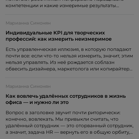
культуры лидерства в организациях.
компетенции и какие измеримые результаты
приносит обучение на реальных проектах.
Рассказывает Наталия Шашкина, директор по
Марианна Симонян
закупкам направления «Минеральная изоляция»
компании ТЕХНОНИКОЛЬ.
Индивидуальные KPI для творческих
профессий: как измерить неизмеримое
Есть управленческая иллюзия, в которую попадают
почти все: если что-то нельзя измерить, значит, этим
нельзя управлять. Из неё рождается соблазн
обвесить дизайнера, маркетолога или копирайтера
цифрами — количеством макетов, числом постов,
объёмом текста — и назвать это системой KPI.
Марианна Симонян
Проблема в том, что так мы измеряем не ценность,
а движение. А творческая работа — это тот редкий
Как вовлечь удалённых сотрудников в жизнь
случай, где движение и результат могут не
офиса — и нужно ли это
совпадать вовсе.
Вопрос в заголовке звучит почти риторически:
конечно, вовлекать. Мы привыкли считать, что
удалённый сотрудник — это оторванный сотрудник,
а значит, задача HR — вернуть его в общую орбиту,
подключить к корпоративной жизни, растопить