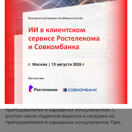
Поколение 16+: как мы выстроили новую точку
входа в ретейл
AI-помощник Skillbox. Повышение
эффективности преподавателей и карьерных
консультантов
«AI-помощник Skillbox. Повышение эффективности
преподавателей и карьерных консультантов». С
ростом числа студентов выросла и нагрузка на
преподавателей и карьерных консультантов. При
этом ожидания студентов тоже менялись. Нам