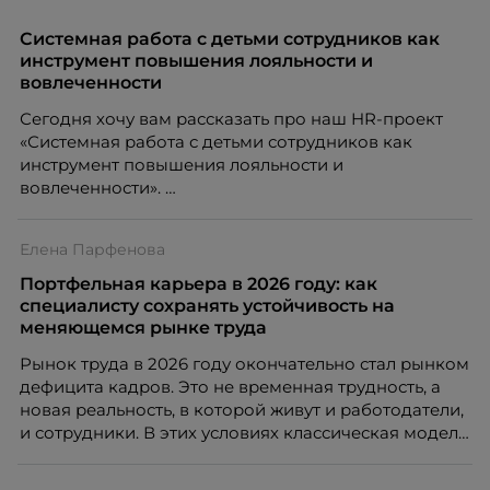
нужно было решить сразу несколько задач:
повысить эффективность сотрудников, ускорить
Системная работа с детьми сотрудников как
процессы, сохранить качество поддержки и
инструмент повышения лояльности и
масштабироваться без роста команды. Так и
вовлеченности
появился AI-помощник, встроенный в платформу
Сегодня хочу вам рассказать про наш HR-проект
Skillbox.
«Системная работа с детьми сотрудников как
инструмент повышения лояльности и
вовлеченности».
Елена Парфенова
Портфельная карьера в 2026 году: как
специалисту сохранять устойчивость на
меняющемся рынке труда
Рынок труда в 2026 году окончательно стал рынком
дефицита кадров. Это не временная трудность, а
новая реальность, в которой живут и работодатели,
и сотрудники. В этих условиях классическая модель
«одна работа на всю жизнь» уходит в прошлое. Ей
на смену приходит портфельная карьера –