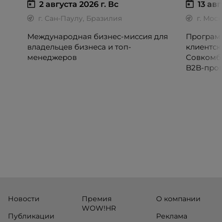
2 августа 2026 г.
Вс
13 авг
г. Сан-Паулу, Бразилия
г. Мос
Международная бизнес-миссия для
Программ
владельцев бизнеса и топ-
клиентск
менеджеров
Совкомб
B2B-прог
клиентск
руководи
сервисны
Новости
Премия
О компании
WOW!HR
Публикации
Реклама