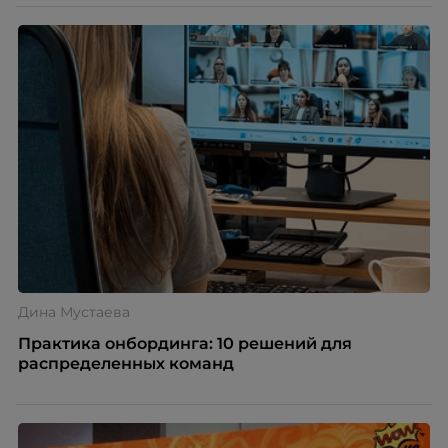
дистанцию. Но прежде, чем строить программу
вовлечения, стоит остановиться на неудобном
факте: данные говорят ровно обратное тому, что
подсказывает интуиция. Автор свежего выпуска
Марианна Симонян — HR Tech лидер, эксперт по
People Analytics, приглашённый лектор НИУ ВШЭ и
МИФИ, автор книги «Дао женской карьеры».
Дина Мустаева
Практика онбординга: 10 решений для
распределенных команд