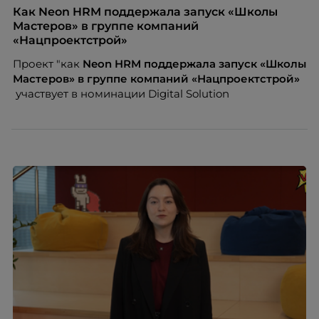
продуманная система из нескольких
Как Neon HRM поддержала запуск «Школы
профессиональных опор, которая даёт специалисту
Мастеров» в группе компаний
устойчивость, гибкость и возможности для роста.
«Нацпроектстрой»
Автор – Елена Парфенова, карьерный консультант,
Проект "как
Neon
HRM поддержала запуск «Школы
HR-эксперт, наставник. Разбирает, как работает эта
Мастеров» в группе компаний «Нацпроектстрой»
модель и кому она подходит в первую очередь.
участвует в номинации Digital Solution