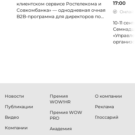
17:00
клиентском сервисе Ростелекома и
Совкомбанка» — однодневная очная
Онлай
B2B-программа для директоров по
клиентскому опыту, CX-менеджеров,
10-11 се
руководителей колл-центров и
Семнадц
сервисных подразделений.
«Управле
организо
«Проспер
Russia.ru.
Новости
Премия
О компании
WOW!HR
Публикации
Реклама
Премия WOW
Видео
Глоссарий
PRO
Компании
Академия