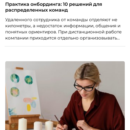
руководитель отдела подбора персонала
Практика онбординга: 10 решений для
рекрутинговой компании, разбирает самые
распределенных команд
распространенные мифы о зумерах и объясняет,
Удаленного сотрудника от команды отделяют не
почему устаревшие представления мешают
километры, а недостаток информации, общения и
бизнесу находить и удерживать сильных
понятных ориентиров. При дистанционной работе
сотрудников.
компании приходится отдельно организовывать
многое из того, что в офисе происходит
естественно. Дина Мустаева, руководитель отдела
по работе с персоналом Инфомаксимум,
рассказывает, как выстроить адаптацию
распределенной команды без лишнего контроля и
бесконечных созвонов.