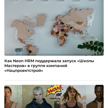
подсказывает интуиция. Автор свежего выпуска
Марианна Симонян — HR Tech лидер, эксперт по
People Analytics, приглашённый лектор НИУ ВШЭ и
МИФИ, автор книги «Дао женской карьеры».
Как Neon HRM поддержала запуск «Школы
Мастеров» в группе компаний
«Нацпроектстрой»