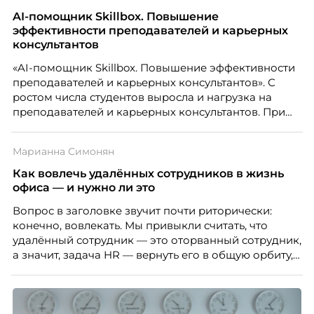
«свадебного генерала», почему стандартные
AI-помощник Skillbox. Повышение
системы оценки часто упускают самых талантливых
эффективности преподавателей и карьерных
людей и как выявить лидерский потенциал ещё до
консультантов
того, как он проявится в цифрах KPI, рассказывает
«AI-помощник Skillbox. Повышение эффективности
Тимур Соколов, ключевой эксперт по
преподавателей и карьерных консультантов». С
стратегическому развитию и формированию
ростом числа студентов выросла и нагрузка на
культуры лидерства в организациях.
преподавателей и карьерных консультантов. При
этом ожидания студентов тоже менялись. Нам
нужно было решить сразу несколько задач:
Марианна Симонян
повысить эффективность сотрудников, ускорить
процессы, сохранить качество поддержки и
Как вовлечь удалённых сотрудников в жизнь
масштабироваться без роста команды. Так и
офиса — и нужно ли это
появился AI-помощник, встроенный в платформу
Вопрос в заголовке звучит почти риторически:
Skillbox.
конечно, вовлекать. Мы привыкли считать, что
удалённый сотрудник — это оторванный сотрудник,
а значит, задача HR — вернуть его в общую орбиту,
подключить к корпоративной жизни, растопить
дистанцию. Но прежде, чем строить программу
вовлечения, стоит остановиться на неудобном
факте: данные говорят ровно обратное тому, что