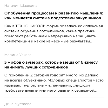
Наталия Шашкина
От обучения процессам к развитию мышления:
как меняется система подготовки закупщиков
Как в ТЕХНОНИКОЛЬ формировалась комплексная
система обучения сотрудников, какие практики
помогают работникам непрерывно наращивать
компетенции и какие измеримые результаты
приносит обучение на реальных проектах.
Рассказывает Наталия Шашкина, директор по
Марина Ускова
закупкам направления «Минеральная изоляция»
компании ТЕХНОНИКОЛЬ.
5 мифов о зумерах, которые мешают бизнесу
нанимать лучших сотрудников
О поколении Z сегодня говорят много, но далеко
не всегда объективно. Молодых специалистов часто
называют нелояльными, ленивыми, слишком
требовательными или неготовыми к серьезной
работе. Эти стереотипы влияют на решения
работодателей и нередко становятся причиной
Дина Мустаева
кадровых ошибок. В этой статье Марина Ускова,