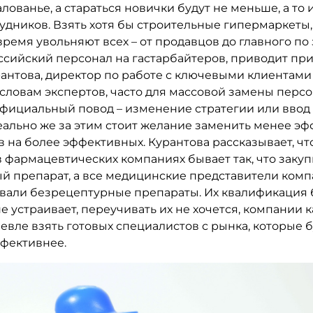
ованье, а стараться новички будут не меньше, а то
удников. Взять хотя бы строительные гипермаркеты, 
ремя увольняют всех – от продавцов до главного по 
ссийский персонал на гастарбайтеров, приводит пр
антова, директор по работе с ключевыми клиентами 
о словам экспертов, часто для массовой замены перс
официальный повод – изменение стратегии или ввод
реально же за этим стоит желание заменить менее э
 на более эффективных. Курантова рассказывает, что
в фармацевтических компаниях бывает так, что заку
й препарат, а все медицинские представители комп
авали безрецептурные препараты. Их квалификация
 устраивает, переучивать их не хочется, компании к
евле взять готовых специалистов с рынка, которые 
ффективнее.