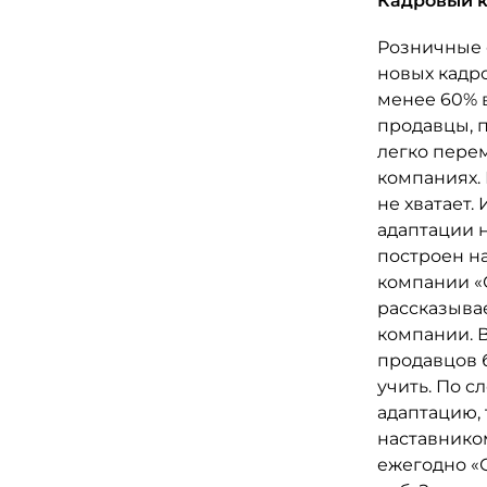
Кадровый 
Розничные 
новых кадро
менее 60% в
продавцы, п
легко перем
компаниях.
не хватает
адаптации 
построен н
компании «
рассказыва
компании. 
продавцов б
учить. По с
адаптацию, 
наставником
ежегодно «С