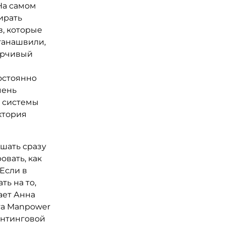
 На самом
ирать
в, которые
танашвили,
ирчивый
остоянно
чень
й системы
ктория
ешать сразу
овать, как
Если в
ь на то,
ает Анна
та Manpower
антинговой