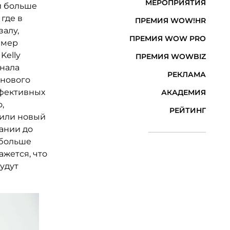
МЕРОПРИЯТИЯ
 и больше
где в
ПРЕМИЯ WOW!HR
залу,
ПРЕМИЯ WOW PRO
имер
Kelly
ПРЕМИЯ WOWBIZ
онала
РЕКЛАМА
 нового
ффективных
АКАДЕМИЯ
,
РЕЙТИНГ
пили новый
ании до
 больше
ажется, что
будут