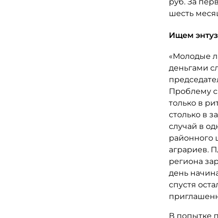
руб. За пер
шесть месяц
Ищем энтуз
«Молодые лю
деньгами с
председател
Проблему с
только в ри
столько в з
случай в од
районного ц
аграриев. 
региона зар
день начина
спустя оста
приглашенн
В попытке 