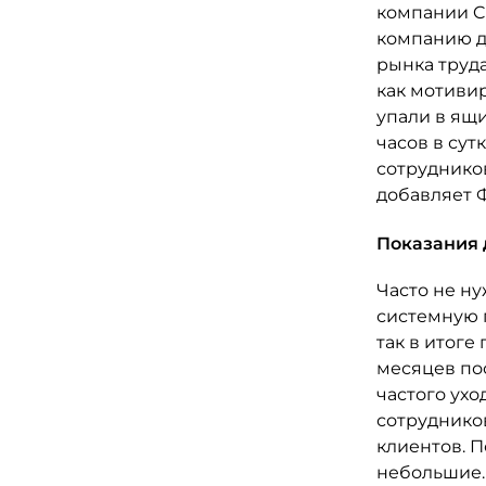
компании Co
компанию д
рынка труда
как мотивир
упали в ящи
часов в сут
сотрудников
добавляет 
Показания 
Часто не н
системную 
так в итоге
месяцев по
частого ухо
сотруднико
клиентов. 
небольшие. 