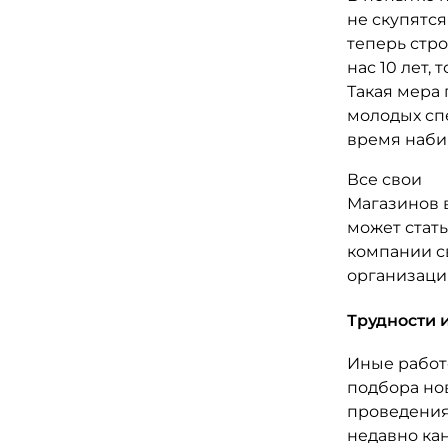
не скупятс
теперь стро
нас 10 лет,
Такая мера
молодых сп
время наби
Все свои
Магазинов в
может стат
компании с
организаци
Трудности 
Иные работ
подбора но
проведения
недавно ка