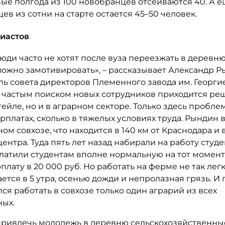
вые полгода из 100 новобранцев отсеиваются 40. А 
ев из сотни на старте остается 45–50 человек.
иастов
ди часто не хотят после вуза переезжать в деревню
ложно замотивировать», – рассказывает Александр Р
ь совета директоров Племенного завода им. Георгие
 частым поиском новых сотрудников приходится реш
тейле, но и в аграрном секторе. Только здесь пробле
арплатах, сколько в тяжелых условиях труда. Рындин
ном совхозе, что находится в 140 км от Краснодара и в
ентра. Туда пять лет назад набирали на работу студе
Платили студентам вполне нормальную на тот момент
плату в 20 000 руб. Но работать на ферме не так лег
ется в 5 утра, осенью дожди и непролазная грязь. И 
лся работать в совхозе только один аграрий из всех
ых.
привлечь молодежь в деревню сельскохозяйственн