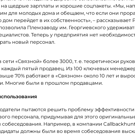
я на щедрые зарплаты и хорошие соцпакеты. «Мы, на
им для молодых дома и обещаем, что если они прор
 то дом перейдет в их собственность», – рассказывает
 позволила Племзаводу им. Георгиевского удерживат
ециалистов. Теперь у предприятия нет необходимос
рать новый персонал.
 сети «Связной» более 3000, т. е. теоретически рук
ь каждый пятый продавец. Из 100 ключевых менедже
выше 70% работают в «Связном» около 10 лет и выро
и. Многие были в прошлом продавцами.
использования
одатели пытаются решить проблему эффективности 
вого персонала, придумывая для этого оригинальны
 собеседования. Например, в компании Callbackhun
ндидаты должны были во время собеседования выск