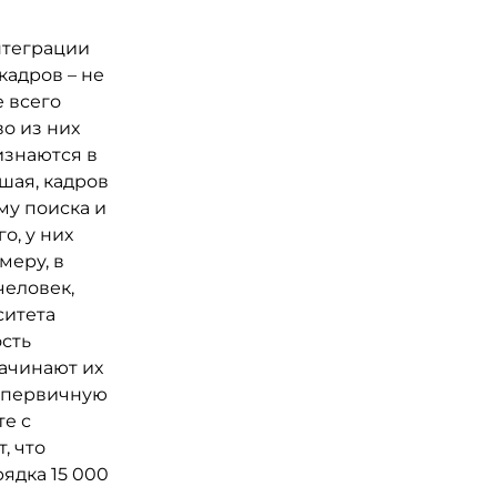
нтеграции
кадров – не
е всего
во из них
изнаются в
шая, кадров
му поиска и
о, у них
меру, в
человек,
ситета
ость
начинают их
й первичную
те с
, что
ядка 15 000