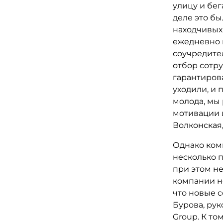
улицу и бег
деле это бы
находчивых
ежедневно 
соучредите
отбор сотр
гарантиров
уходили, и 
молода, мы 
мотивации 
Волконская,
Однако комп
несколько п
при этом не
компании не
что новые 
Бурова, ру
Group. К то