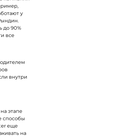
пример,
аботают у
 Рындин.
ь до 90%
ти все
оводителем
ров
сли внутри
на этапе
е способы
ter еще
акивать на