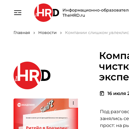
Информационно-образовател
TheHRD.ru
Главная
Новости
Компании слишком увлеклись
Комп
чистк
эксп
16 июля 2
Под разгов
занялись се
прост: на р