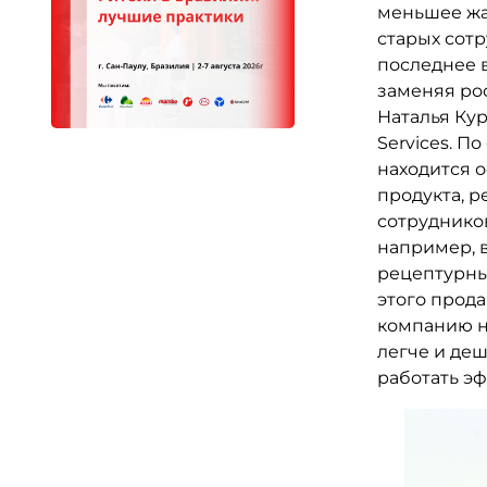
меньшее жал
старых сотр
последнее в
заменяя ро
Наталья Кур
Services. П
находится 
продукта, 
сотрудников
например, 
рецептурны
этого прод
компанию не
легче и деш
работать э