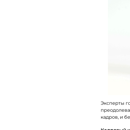
Эксперты го
преодолева
кадров, и б