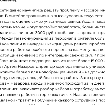
конвейер
сети давно научились решать проблему массовой и
в. В ритейле традиционно высок уровень текучести 
 год, по оценке самих участников рынка. Уходят чащ
отому что не могут достойно заработать, большинст
анить за лишние 3000 руб. прибавки к зарплате, пр
 Между тем конкуренция за персонал в ритейле боль
. И компании вынуждены каждый день решать пробле
нового работоспособного персонала взамен ушедшег
астоящий конвейер по интеграции свежих сил. К при
Связной» штат продавцов насчитывает более 15 000 
ет Артем Назаров, директор корпоративного универ
Входной барьер для новобранцев низкий – на должн
ерут молодых людей без опыта работы. Зато сразу 
ловам Назарова, каждый новичок проходит за 14 дне
тренинги включают разбор кейсов и отработку вмес
 навыков работы в торговых точках. Назаров говорит
вязной» тратит на обучение каждого сотрудника пор