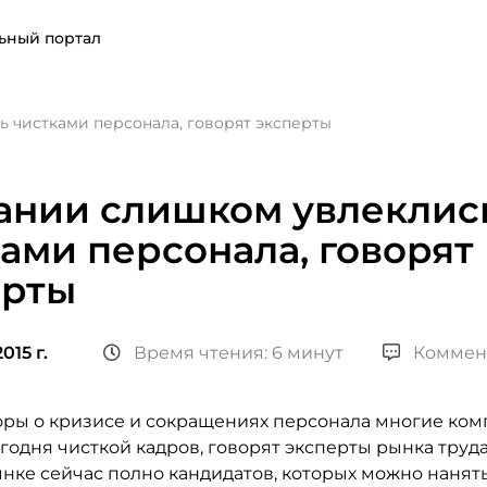
ьный портал
 чистками персонала, говорят эксперты
ании слишком увлеклис
ами персонала, говорят
ерты
015 г.
Время чтения: 6 минут
Коммен
оры о кризисе и сокращениях персонала многие ко
годня чисткой кадров, говорят эксперты рынка труда
ынке сейчас полно кандидатов, которых можно нанят