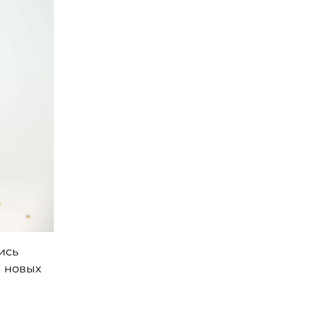
ись
м новых