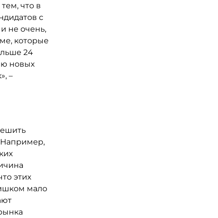
тем, что в
ндидатов с
и не очень,
юме, которые
ольше 24
цию новых
, –
решить
 Например,
ких
ричина
что этих
лишком мало
ают
 рынка