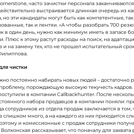
rnerstone, часто зачистки персонала заканчиваются 
ействительно выстраивается длинная очередь из ка
, но эти кандидаты могут быть как компетентные, так 
ованные, так и лентяи. «А чтобы разобрать 700 рез
к в один день, нужно как минимум иметь в запасе б
ки. Плюс к этому растут расходы на поиск, на адапта
 и на замену тех, кто не прошел испытательный срок»
Филиппова.
для чистки
ужно постоянно набирать новых людей – достаточно 
проблему, порождающую высокую текучесть кадров.
 поступили в компании Callbackhunter. После несколь
стоянного набора продавцов в компании поняли: п
да сотрудников из отдела продаж заключается в том, 
в слишком много, а на каждого из них приходится с
Поэтому и комиссионные с продаж сотрудники получ
Волконская рассказывает, что поначалу для захвата