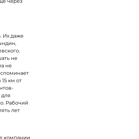
еще через
. Их даже
ындин,
вского.
ать не
ма не
 вспоминает
 15 км от
нтов-
 для
ко. Рабочий
пять лет
ые компании