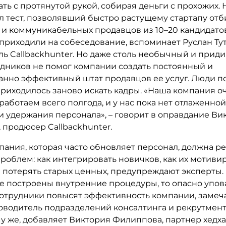
ать с протянутой рукой, собирая деньги с прохожих.
л тест, позволявший быстро растущему стартапу отб
 и коммуникабельных продавцов из 10–20 кандидато
приходили на собеседование, вспоминает Руслан Ту
ль Callbackhunter. Но даже столь необычный и прид
удников не помог компании создать постоянный и
анно эффективный штат продавцов ее услуг. Люди п
приходилось заново искать кадры. «Наша компания о
работаем всего полгода, и у нас пока нет отлаженно
и удержания персонала», – говорит в оправдание Ви
 продюсер Callbackhunter.
ания, которая часто обновляет персонал, должна р
роблем: как интегрировать новичков, как их мотивир
 потерять старых ценных, предупреждают эксперты. 
 построены внутренние процедуры, то опасно уповат
сотрудники повысят эффективность компании, замеч
ководитель подразделений консалтинга и рекрутмен
му же, добавляет Виктория Филиппова, партнер хедх