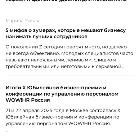
Марина Ускова
5 мифов о зумерах, которые мешают бизнесу
нанимать лучших сотрудников
О поколении Z сегодня говорят много, но далеко
не всегда объективно. Молодых специалистов часто
называют нелояльными, ленивыми, слишком
требовательными или неготовыми к серьезной
работе. Эти стереотипы влияют на решения
работодателей и нередко становятся причиной
кадровых ошибок. В этой статье Марина Ускова,
Итоги X Юбилейной бизнес-премии и
руководитель отдела подбора персонала
конференции по управлению персоналом
рекрутинговой компании, разбирает самые
WOW!HR Россия
распространенные мифы о зумерах и объясняет,
21 и 22 апреля 2025 года в Москве состоялась X
почему устаревшие представления мешают
Юбилейная бизнес-премия и конференция по
бизнесу находить и удерживать сильных
управлению персоналом WOW!HR Россия.
сотрудников.
Победители – лучшие проекты в сфере управления