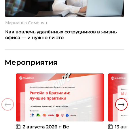
Марианна Симонян
Как вовлечь удалённых сотрудников в жизнь
офиса — и нужно ли это
Мероприятия
2 августа 2026 г.
Вс
13 авг