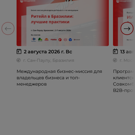
2 августа 2026 г.
Вс
13 авг
г. Сан-Паулу, Бразилия
г. Мос
Международная бизнес-миссия для
Программ
владельцев бизнеса и топ-
клиентск
менеджеров
Совкомб
B2B-прог
клиентск
руководи
сервисны