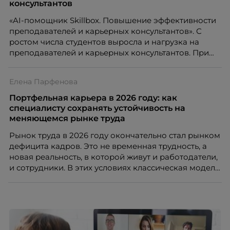
распределенной команды без лишнего контроля и
консультантов
бесконечных созвонов.
«AI-помощник Skillbox. Повышение эффективности
преподавателей и карьерных консультантов». С
ростом числа студентов выросла и нагрузка на
преподавателей и карьерных консультантов. При
этом ожидания студентов тоже менялись. Нам
нужно было решить сразу несколько задач:
Елена Парфенова
повысить эффективность сотрудников, ускорить
процессы, сохранить качество поддержки и
Портфельная карьера в 2026 году: как
масштабироваться без роста команды. Так и
специалисту сохранять устойчивость на
появился AI-помощник, встроенный в платформу
меняющемся рынке труда
Skillbox.
Рынок труда в 2026 году окончательно стал рынком
дефицита кадров. Это не временная трудность, а
новая реальность, в которой живут и работодатели,
и сотрудники. В этих условиях классическая модель
«одна работа на всю жизнь» уходит в прошлое. Ей
на смену приходит портфельная карьера –
продуманная система из нескольких
профессиональных опор, которая даёт специалисту
устойчивость, гибкость и возможности для роста.