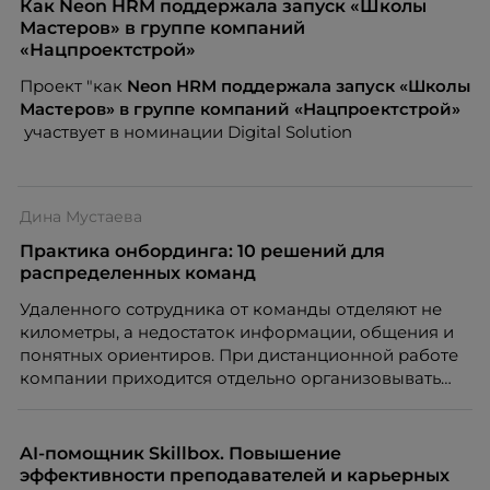
Как Neon HRM поддержала запуск «Школы
Мастеров» в группе компаний
«Нацпроектстрой»
Проект "как
Neon
HRM поддержала запуск «Школы
Мастеров» в группе компаний «Нацпроектстрой»
участвует в номинации Digital Solution
Дина Мустаева
Практика онбординга: 10 решений для
распределенных команд
Удаленного сотрудника от команды отделяют не
километры, а недостаток информации, общения и
понятных ориентиров. При дистанционной работе
компании приходится отдельно организовывать
многое из того, что в офисе происходит
естественно. Дина Мустаева, руководитель отдела
по работе с персоналом Инфомаксимум,
AI-помощник Skillbox. Повышение
рассказывает, как выстроить адаптацию
эффективности преподавателей и карьерных