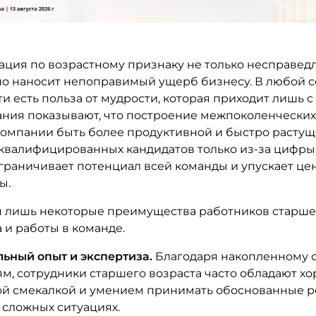
ция по возрастному признаку не только несправедл
о наносит непоправимый ущерб бизнесу. В любой 
и есть польза от мудрости, которая приходит лишь с
ания показывают, что построение межпоколенческих
компании быть более продуктивной и быстро растущ
квалифицированных кандидатов только из-за цифры 
граничивает потенциал всей команды и упускает ц
ы.
 лишь некоторые преимущества работников старше
 и работы в команде.
ьный опыт и экспертиза.
Благодаря накопленному 
м, сотрудники старшего возраста часто обладают х
ой смекалкой и умением принимать обоснованные 
 сложных ситуациях.