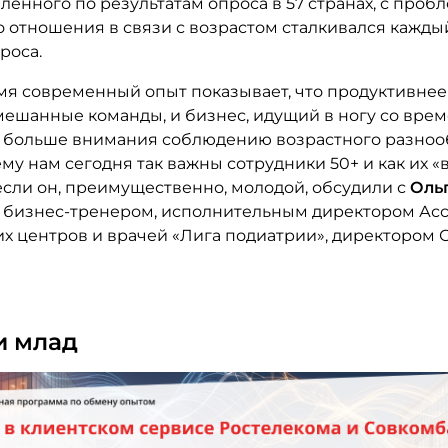
ленного по результатам опроса в 57 странах, с проб
о отношения в связи с возрастом сталкивался кажды
роса.
емя современный опыт показывает, что продуктивнее
мешанные команды, и бизнес, идущий в ногу со врем
е больше внимания соблюдению возрастного разноо
му нам сегодня так важны сотрудники 50+ и как их «
если он, преимущественно, молодой, обсудили с
Оль
, бизнес-тренером, исполнительным директором Ас
х центров и врачей «Лига подиатрии», директором
 и млад