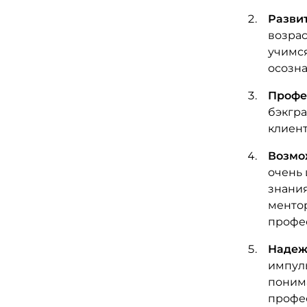
Разви
возрас
учимс
осозн
Профе
бэкгр
клиент
Возмо
очень 
знания
ментор
профе
Надежн
импуль
поним
профес