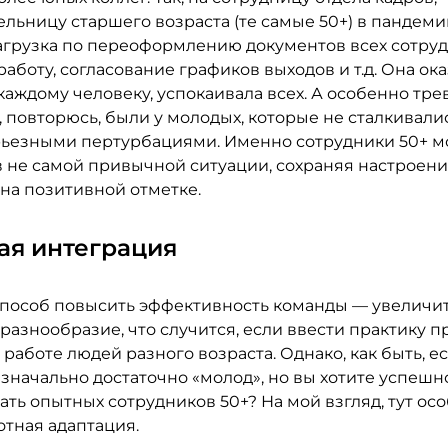
льницу старшего возраста (те самые 50+) в пандеми
агрузка по переоформлению документов всех сотруд
аботу, согласование графиков выходов и т.д. Она ок
каждому человеку, успокаивала всех. А особенно тр
 повторюсь, были у молодых, которые не сталкивали
рьезными пертурбациями. Именно сотрудники 50+ м
в не самой привычной ситуации, сохраняя настроени
на позитивной отметке.
ая интеграция
пособ повысить эффективность команды — увеличи
разнообразие, что случится, если ввести практику п
работе людей разного возраста. Однако, как быть, е
значально достаточно «молод», но вы хотите успешн
ть опытных сотрудников 50+? На мой взгляд, тут ос
отная адаптация.