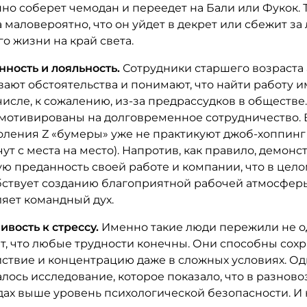
но соберет чемодан и переедет на Бали или Фукок. 
 маловероятно, что он уйдет в декрет или сбежит з
го жизни на край света.
ность и лояльность.
Сотрудники старшего возраста
ают обстоятельства и понимают, что найти работу им
числе, к сожалению, из-за предрассудков в обществе
мотивированы на долговременное сотрудничество. 
оления Z «бумеры» уже не практикуют джоб-хоппинг 
чут с места на место). Напротив, как правило, демон
ю преданность своей работе и компании, что в цел
бствует созданию благоприятной рабочей атмосфер
яет командный дух.
ивость к стрессу.
Именно такие люди пережили не о
т, что любые трудности конечны. Они способны сох
ствие и концентрацию даже в сложных условиях. О
лось исследование, которое показало, что в разнов
ах выше уровень психологической безопасности. И 