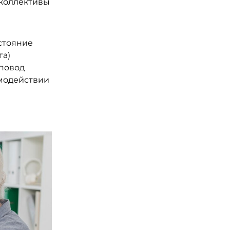
 коллективы
стояние
га)
 повод
имодействии