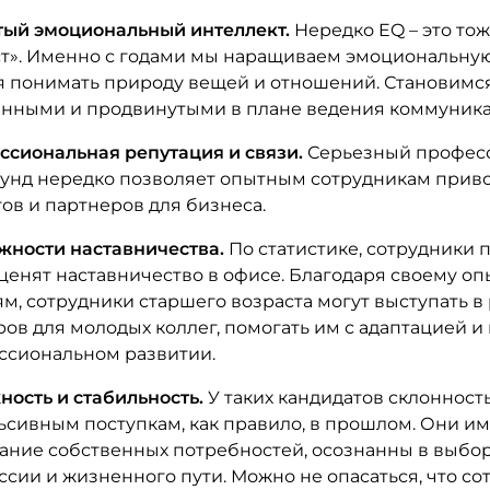
тый эмоциональный интеллект.
Нередко EQ – это тож
т». Именно с годами мы наращиваем эмоциональную
я понимать природу вещей и отношений. Становимс
анными и продвинутыми в плане ведения коммуника
ссиональная репутация и связи.
Серьезный профес
аунд нередко позволяет опытным сотрудникам прив
ов и партнеров для бизнеса.
жности наставничества.
По статистике, сотрудники 
ценят наставничество в офисе. Благодаря своему оп
м, сотрудники старшего возраста могут выступать в
ов для молодых коллег, помогать им с адаптацией и 
ссиональном развитии.
ость и стабильность.
У таких кандидатов склонность
сивным поступкам, как правило, в прошлом. Они им
ание собственных потребностей, осознанны в выбо
сии и жизненного пути. Можно не опасаться, что со