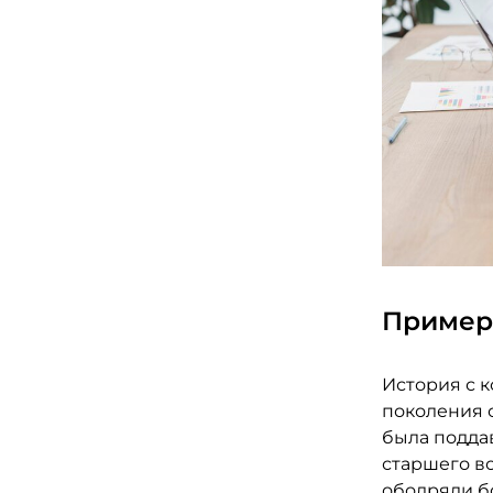
Пример
История с 
поколения с
была подда
старшего во
ободряли бо