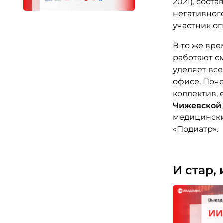
2021)
,
состав
негативног
участник оп
В то же вр
работают с
уделяет вс
офисе. Поче
коллектив, 
Чижевской
медицински
«Подиатр».
И стар,