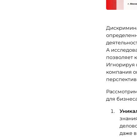
Дискримина
определенн
деятельност
А исследов
позволяет 
Игнорируя 
компания о
перспектив
Рассмотрим
для бизнеса
Уникал
знания
делов
даже в