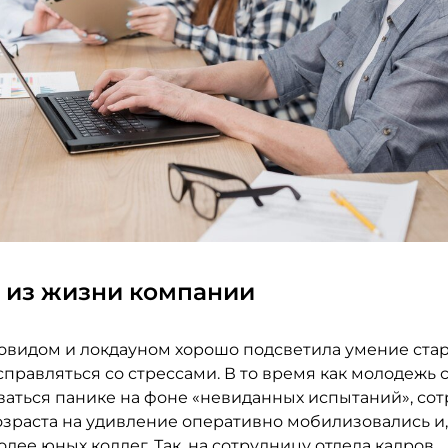
 из жизни компании
ковидом и локдауном хорошо подсветила умение ста
правляться со стрессами. В то время как молодежь 
ваться панике на фоне «невиданных испытаний», со
зраста на удивление оперативно мобилизовались и, 
лее юных коллег. Так, на сотрудницу отдела кадров,