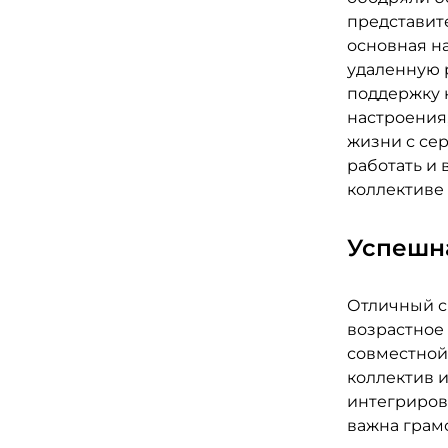
представите
основная н
удаленную р
поддержку 
настроения,
жизни с се
работать и 
коллективе 
Успешн
Отличный с
возрастное 
совместной 
коллектив и
интегрирова
важна грам