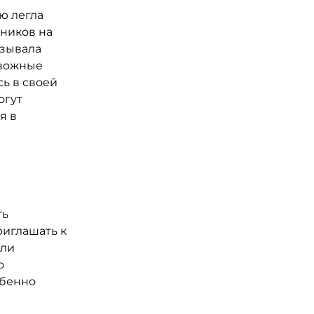
ю легла
ников на
азывала
евожные
сь в своей
огут
я в
ть
риглашать к
сли
о
обенно