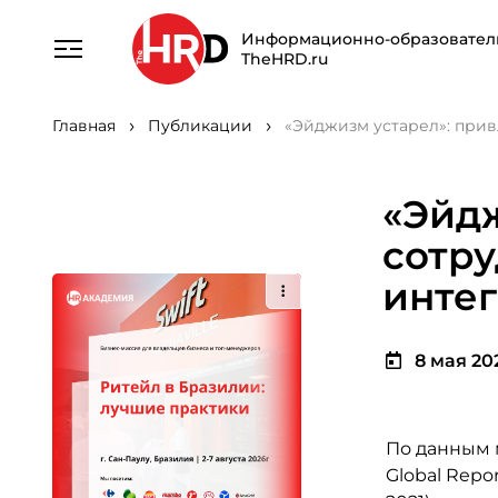
Информационно-образовател
TheHRD.ru
Главная
Публикации
«Эйджизм устарел»: прив
«Эйдж
сотру
интег
8 мая 202
По данным 
Global Repo