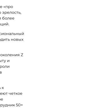
е «про
 зрелость,
я более
ций.
сиональный
одить новых
поколения Z
ыту и
 роли
в
 к
еют четкое
ре
трудник 50+