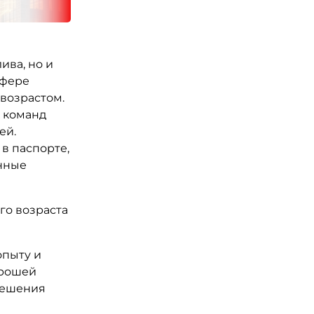
ива, но и
сфере
 возрастом.
 команд
ей.
в паспорте,
енные
го возраста
опыту и
орошей
решения