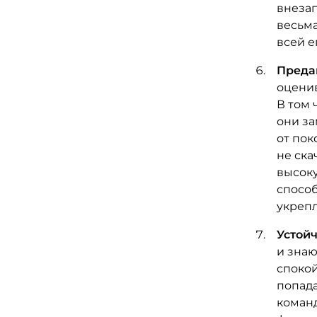
внезап
весьма
всей е
Предан
оценив
В том 
они за
от пок
не ска
высоку
спосо
укрепл
Устойч
и знаю
спокой
попада
команд