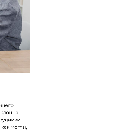
ршего
склонна
трудники
как могли,