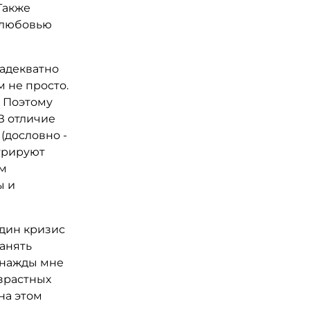
Также
а любовью
 адекватно
 не просто.
. Поэтому
В отличие
(дословно -
стрируют
ом
ы и
дин кризис
ранять
днажды мне
озрастных
на этом