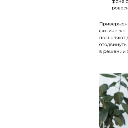
фоне 
ровесн
Приверженн
физического
позволяют 
отодвинуть 
в решении з