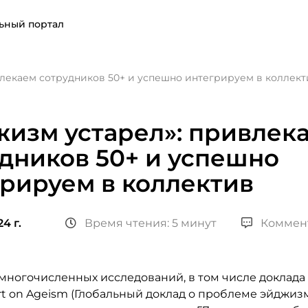
ьный портал
лекаем сотрудников 50+ и успешно интегрируем в коллект
изм устарел»: привлек
дников 50+ и успешно
рируем в коллектив
4 г.
Время чтения: 5 минут
Коммен
многочисленных исследований, в том числе доклада
rt on Ageism (Глобальный доклад о проблеме эйджизм