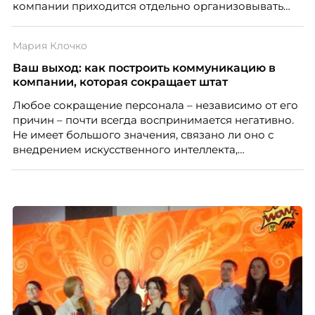
компании приходится отдельно организовывать
многое из того, что в офисе происходит
естественно. Дина Мустаева, руководитель отдела
Мария Клочко
по работе с персоналом Инфомаксимум,
рассказывает, как выстроить адаптацию
Ваш выход: как построить коммуникацию в
распределенной команды без лишнего контроля и
компании, которая сокращает штат
бесконечных созвонов.
Любое сокращение персонала – независимо от его
причин – почти всегда воспринимается негативно.
Не имеет большого значения, связано ли оно с
внедрением искусственного интеллекта,
изменением бизнес-модели, финансовыми
трудностями или пересмотром организационной
структуры компании. Для сотрудников сокращения
означают потерю стабильности, а для внешнего
рынка становятся сигналом о возможных
проблемах организации. В результате увольнения
нередко превращаются в фактор, который
негативно влияет HR-бренд работодателя.