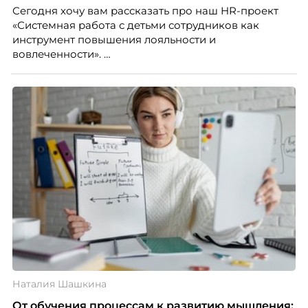
Сегодня хочу вам рассказать про наш HR-проект
Skillbox.
«Системная работа с детьми сотрудников как
инструмент повышения лояльности и
вовлеченности».
Наталия Шашкина
От обучения процессам к развитию мышления: