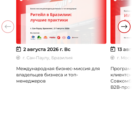
2 августа 2026 г.
Вс
13 авг
г. Сан-Паулу, Бразилия
г. Мос
Международная бизнес-миссия для
Программ
владельцев бизнеса и топ-
клиентск
менеджеров
Совкомб
B2B-прог
клиентск
руководи
сервисны