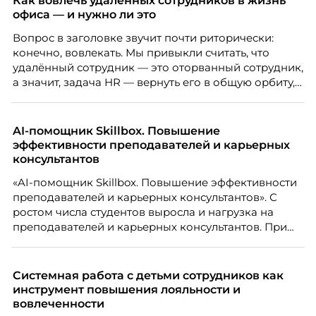
Как вовлечь удалённых сотрудников в жизнь
случай, где движение и результат могут не
офиса — и нужно ли это
совпадать вовсе.
Вопрос в заголовке звучит почти риторически:
конечно, вовлекать. Мы привыкли считать, что
удалённый сотрудник — это оторванный сотрудник,
а значит, задача HR — вернуть его в общую орбиту,
подключить к корпоративной жизни, растопить
дистанцию. Но прежде, чем строить программу
вовлечения, стоит остановиться на неудобном
AI-помощник Skillbox. Повышение
факте: данные говорят ровно обратное тому, что
эффективности преподавателей и карьерных
подсказывает интуиция. Автор свежего выпуска
консультантов
Марианна Симонян — HR Tech лидер, эксперт по
«AI-помощник Skillbox. Повышение эффективности
People Analytics, приглашённый лектор НИУ ВШЭ и
преподавателей и карьерных консультантов». С
МИФИ, автор книги «Дао женской карьеры».
ростом числа студентов выросла и нагрузка на
преподавателей и карьерных консультантов. При
этом ожидания студентов тоже менялись. Нам
нужно было решить сразу несколько задач:
повысить эффективность сотрудников, ускорить
Системная работа с детьми сотрудников как
процессы, сохранить качество поддержки и
инструмент повышения лояльности и
масштабироваться без роста команды. Так и
вовлеченности
появился AI-помощник, встроенный в платформу