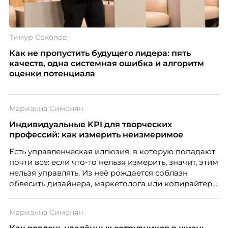
Тимур Соколов
Как не пропустить будущего лидера: пять
качеств, одна системная ошибка и алгоритм
оценки потенциала
Марианна Симонян
Индивидуальные KPI для творческих
профессий: как измерить неизмеримое
Есть управленческая иллюзия, в которую попадают
почти все: если что-то нельзя измерить, значит, этим
нельзя управлять. Из неё рождается соблазн
обвесить дизайнера, маркетолога или копирайтера
цифрами — количеством макетов, числом постов,
объёмом текста — и назвать это системой KPI.
Марианна Симонян
Проблема в том, что так мы измеряем не ценность,
а движение. А творческая работа — это тот редкий