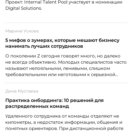
Проект: Internal Talent Pool участвует в номинации
Digital Solutions.
Марина Ускова
5 мифов о зумерах, которые мешают бизнесу
нанимать лучших сотрудников
О поколении Z сегодня говорят много, но далеко
не всегда объективно. Молодых специалистов часто
называют нелояльными, ленивыми, слишком
требовательными или неготовыми к серьезной
работе. Эти стереотипы влияют на решения
работодателей и нередко становятся причиной
Дина Мустаева
кадровых ошибок. В этой статье Марина Ускова,
руководитель отдела подбора персонала
Практика онбординга: 10 решений для
рекрутинговой компании, разбирает самые
распределенных команд
распространенные мифы о зумерах и объясняет,
Удаленного сотрудника от команды отделяют не
почему устаревшие представления мешают
километры, а недостаток информации, общения и
бизнесу находить и удерживать сильных
понятных ориентиров. При дистанционной работе
сотрудников.