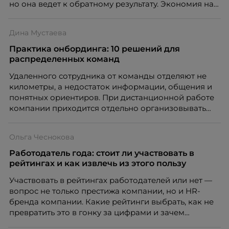
но она ведет к обратному результату. Экономия на
сотрудниках напрямую снижает качество продукта,
клиентского сервиса и репутации компании, а
Дина Мустаева
значит – сокращает доходы бизнеса.
Практика онбординга: 10 решений для
распределенных команд
Удаленного сотрудника от команды отделяют не
километры, а недостаток информации, общения и
понятных ориентиров. При дистанционной работе
компании приходится отдельно организовывать
многое из того, что в офисе происходит
естественно. Дина Мустаева, руководитель отдела
Ольга Чеснокова
по работе с персоналом Инфомаксимум,
рассказывает, как выстроить адаптацию
Работодатель года: стоит ли участвовать в
распределенной команды без лишнего контроля и
рейтингах и как извлечь из этого пользу
бесконечных созвонов.
Участвовать в рейтингах работодателей или нет —
вопрос не только престижа компании, но и HR-
бренда компании. Какие рейтинги выбрать, как не
превратить это в гонку за цифрами и зачем
небольшой компании соревноваться в одном