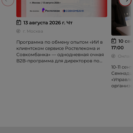
13 августа 2026 г.
Чт
г. Москва
10 сен
Программа по обмену опытом «ИИ в
17:00
клиентском сервисе Ростелекома и
Совкомбанка» — однодневная очная
Онлай
B2B-программа для директоров по
клиентскому опыту, CX-менеджеров,
10-11 се
руководителей колл-центров и
Семнадц
сервисных подразделений.
«Управле
организо
«Проспер
Russia.ru.