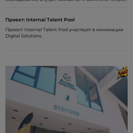
особенность. Сотрудники в компании хотят не
только материальную мотивацию, но и систему
благодарности и публичного признания.
Проект: Internal Talent Pool
Проект: Internal Talent Pool участвует в номинации
Digital Solutions.