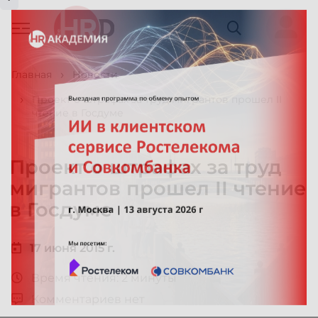
Главная
Новости
Проект о штрафах за труд мигрантов прошел II
чтение в Госдуме
Проект о штрафах за труд
мигрантов прошел II чтение
в Госдуме
17 июня 2015 г.
Время чтения: 2 минуты
Комментариев нет