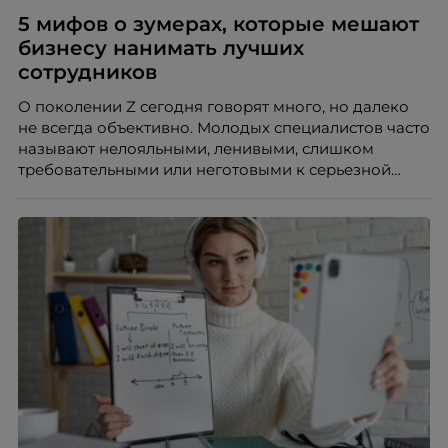
5 мифов о зумерах, которые мешают
бизнесу нанимать лучших
сотрудников
О поколении Z сегодня говорят много, но далеко
не всегда объективно. Молодых специалистов часто
называют нелояльными, ленивыми, слишком
требовательными или неготовыми к серьезной
работе. Эти стереотипы влияют на решения
работодателей и нередко становятся причиной
кадровых ошибок. В этой статье Марина Ускова,
руководитель отдела подбора персонала
рекрутинговой компании, разбирает самые
распространенные мифы о зумерах и объясняет,
почему устаревшие представления мешают
бизнесу находить и удерживать сильных
сотрудников.