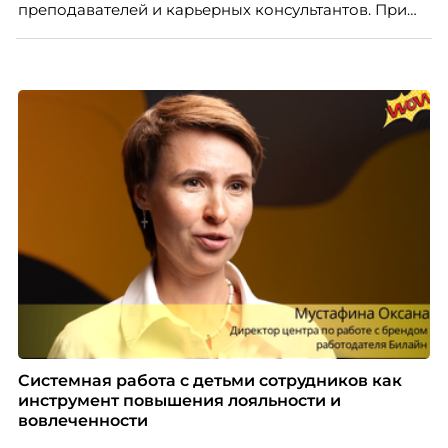
преподавателей и карьерных консультантов. При
этом ожидания студентов тоже менялись. Нам
нужно было решить сразу несколько задач:
повысить эффективность сотрудников, ускорить
процессы, сохранить качество поддержки и
масштабироваться без роста команды. Так и
появился AI-помощник, встроенный в платформу
Skillbox.
Системная работа с детьми сотрудников как
инструмент повышения лояльности и
вовлеченности