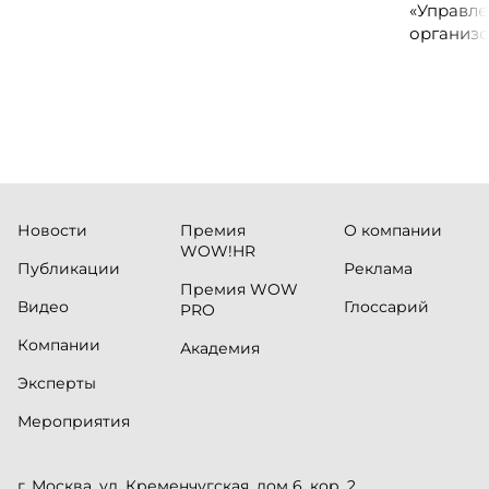
сервисных подразделений.
«Управле
организо
«Проспер
Russia.ru.
Новости
Премия
О компании
WOW!HR
Публикации
Реклама
Премия WOW
Видео
Глоссарий
PRO
Компании
Академия
Эксперты
Мероприятия
г. Москва, ул. Кременчугская, дом 6, кор. 2