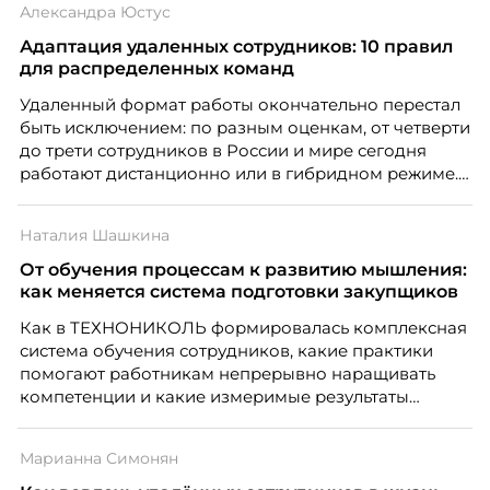
Александра Юстус
Адаптация удаленных сотрудников: 10 правил
для распределенных команд
Удаленный формат работы окончательно перестал
быть исключением: по разным оценкам, от четверти
до трети сотрудников в России и мире сегодня
работают дистанционно или в гибридном режиме.
Но чем шире распространяется удаленка, тем
очевиднее становится разрыв: если в офисе
Наталия Шашкина
адаптация во многом происходит сама собой, то на
расстоянии она требует осознанного
От обучения процессам к развитию мышления:
проектирования — иначе компания рискует
как меняется система подготовки закупщиков
потерять новичка в первые же месяцы.
Как в ТЕХНОНИКОЛЬ формировалась комплексная
система обучения сотрудников, какие практики
помогают работникам непрерывно наращивать
компетенции и какие измеримые результаты
приносит обучение на реальных проектах.
Рассказывает Наталия Шашкина, директор по
Марианна Симонян
закупкам направления «Минеральная изоляция»
компании ТЕХНОНИКОЛЬ.