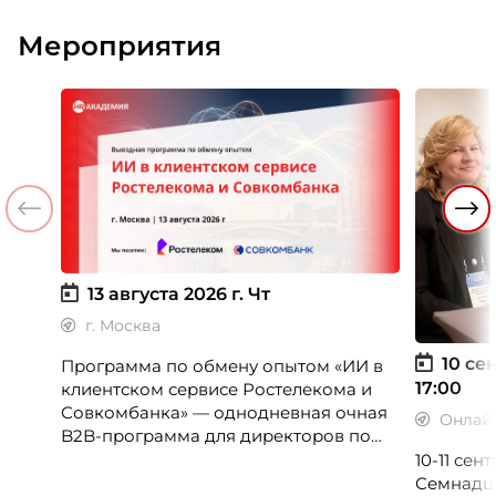
Мероприятия
13 августа 2026 г.
Чт
г. Москва
10 сен
Программа по обмену опытом «ИИ в
17:00
клиентском сервисе Ростелекома и
Совкомбанка» — однодневная очная
Онлай
B2B-программа для директоров по
клиентскому опыту, CX-менеджеров,
10-11 се
руководителей колл-центров и
Семнадц