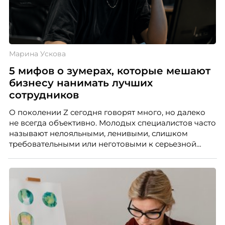
Марина Ускова
5 мифов о зумерах, которые мешают
бизнесу нанимать лучших
сотрудников
О поколении Z сегодня говорят много, но далеко
не всегда объективно. Молодых специалистов часто
называют нелояльными, ленивыми, слишком
требовательными или неготовыми к серьезной
работе. Эти стереотипы влияют на решения
работодателей и нередко становятся причиной
кадровых ошибок. В этой статье Марина Ускова,
руководитель отдела подбора персонала
рекрутинговой компании, разбирает самые
распространенные мифы о зумерах и объясняет,
почему устаревшие представления мешают