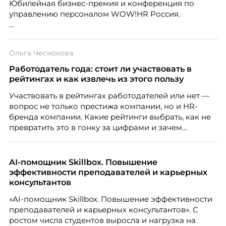
Юбилейная бизнес-премия и конференция по
управлению персоналом WOW!HR Россия.
Победители – лучшие проекты в сфере управления
персоналом, были определены путем голосования
Ольга Чеснокова
номинантов и гостей мероприятия.
Работодатель года: стоит ли участвовать в
рейтингах и как извлечь из этого пользу
Участвовать в рейтингах работодателей или нет —
вопрос не только престижа компании, но и HR-
бренда компании. Какие рейтинги выбрать, как не
превратить это в гонку за цифрами и зачем
небольшой компании соревноваться в одном
списке с Яндексом и Озоном. Рассказывает Ольга
Чеснокова, HR-директор Right line.
AI-помощник Skillbox. Повышение
эффективности преподавателей и карьерных
консультантов
«AI-помощник Skillbox. Повышение эффективности
преподавателей и карьерных консультантов». С
ростом числа студентов выросла и нагрузка на