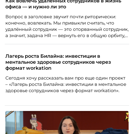
Как вовлечь удалённых сотрудников в жизнь
офиса — и нужно ли это
Вопрос в заголовке звучит почти риторически:
конечно, вовлекать. Мы привыкли считать, что
удалённый сотрудник — это оторванный сотрудник,
а значит, задача HR — вернуть его в общую орбиту,
подключить к корпоративной жизни, растопить
дистанцию. Но прежде, чем строить программу
вовлечения, стоит остановиться на неудобном
Лагерь роста Билайна: инвестиции в
факте: данные говорят ровно обратное тому, что
ментальное здоровье сотрудников через
подсказывает интуиция. Автор свежего выпуска
формат workation
Марианна Симонян — HR Tech лидер, эксперт по
Сегодня хочу рассказать вам про еще один проект
People Analytics, приглашённый лектор НИУ ВШЭ и
– «Лагерь роста Билайна: инвестиции в ментальное
МИФИ, автор книги «Дао женской карьеры».
здоровье сотрудников через формат workation».