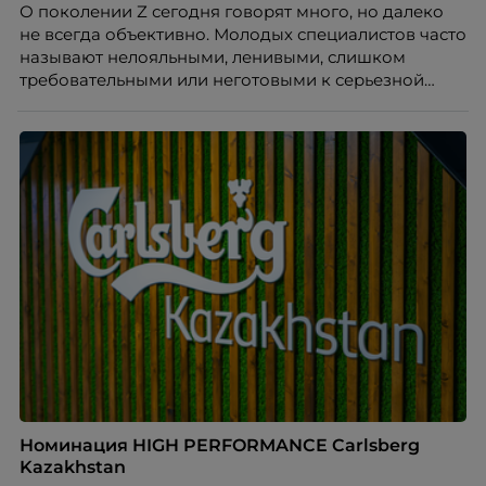
О поколении Z сегодня говорят много, но далеко
не всегда объективно. Молодых специалистов часто
называют нелояльными, ленивыми, слишком
требовательными или неготовыми к серьезной
работе. Эти стереотипы влияют на решения
работодателей и нередко становятся причиной
кадровых ошибок. В этой статье Марина Ускова,
руководитель отдела подбора персонала
рекрутинговой компании, разбирает самые
распространенные мифы о зумерах и объясняет,
почему устаревшие представления мешают
бизнесу находить и удерживать сильных
сотрудников.
Номинация HIGH PERFORMANCE Carlsberg
Kazakhstan