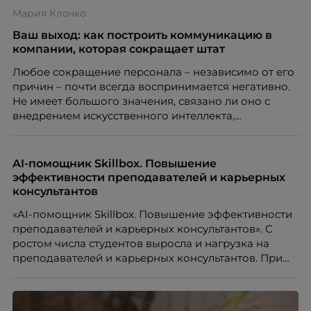
Рассказывает Наталия Шашкина, директор по
Мария Клочко
закупкам направления «Минеральная изоляция»
компании ТЕХНОНИКОЛЬ.
Ваш выход: как построить коммуникацию в
компании, которая сокращает штат
Любое сокращение персонала – независимо от его
причин – почти всегда воспринимается негативно.
Не имеет большого значения, связано ли оно с
внедрением искусственного интеллекта,
изменением бизнес-модели, финансовыми
трудностями или пересмотром организационной
структуры компании. Для сотрудников сокращения
AI-помощник Skillbox. Повышение
означают потерю стабильности, а для внешнего
эффективности преподавателей и карьерных
рынка становятся сигналом о возможных
консультантов
проблемах организации. В результате увольнения
«AI-помощник Skillbox. Повышение эффективности
нередко превращаются в фактор, который
преподавателей и карьерных консультантов». С
негативно влияет HR-бренд работодателя.
ростом числа студентов выросла и нагрузка на
преподавателей и карьерных консультантов. При
этом ожидания студентов тоже менялись. Нам
нужно было решить сразу несколько задач:
повысить эффективность сотрудников, ускорить