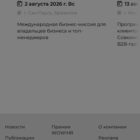
2 августа 2026 г.
Вс
13 авг
г. Сан-Паулу, Бразилия
г. Мос
Международная бизнес-миссия для
Программ
владельцев бизнеса и топ-
клиентск
менеджеров
Совкомб
B2B-прог
клиентск
руководи
сервисны
Новости
Премия
О компании
WOW!HR
Публикации
Реклама