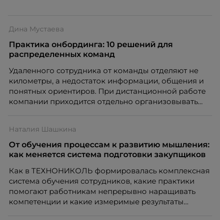
Дина Мустаева
Практика онбординга: 10 решений для
распределенных команд
Удаленного сотрудника от команды отделяют не
километры, а недостаток информации, общения и
понятных ориентиров. При дистанционной работе
компании приходится отдельно организовывать
многое из того, что в офисе происходит
естественно. Дина Мустаева, руководитель отдела
Наталия Шашкина
по работе с персоналом Инфомаксимум,
рассказывает, как выстроить адаптацию
От обучения процессам к развитию мышления:
распределенной команды без лишнего контроля и
как меняется система подготовки закупщиков
бесконечных созвонов.
Как в ТЕХНОНИКОЛЬ формировалась комплексная
система обучения сотрудников, какие практики
помогают работникам непрерывно наращивать
компетенции и какие измеримые результаты
приносит обучение на реальных проектах.