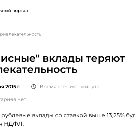
ьный портал
привлекательность
исные" вклады теряют
лекательность
я 2015 г.
Время чтения: 1 минута
ариев нет
я рублевые вклады со ставкой выше 13,25% бу
ся НДФЛ.