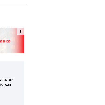
ериалам
 курсы