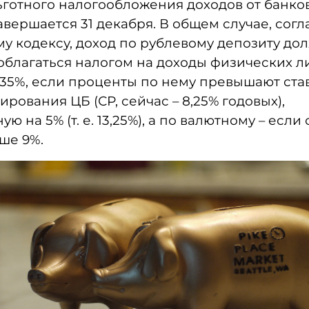
готного налогообложения доходов от банко
авершается 31 декабря. В общем случае, согл
у кодексу, доход по рублевому депозиту до
облагаться налогом на доходы физических л
 35%, если проценты по нему превышают ста
рования ЦБ (СР, сейчас – 8,25% годовых),
ю на 5% (т. е. 13,25%), а по валютному – если 
ше 9%.