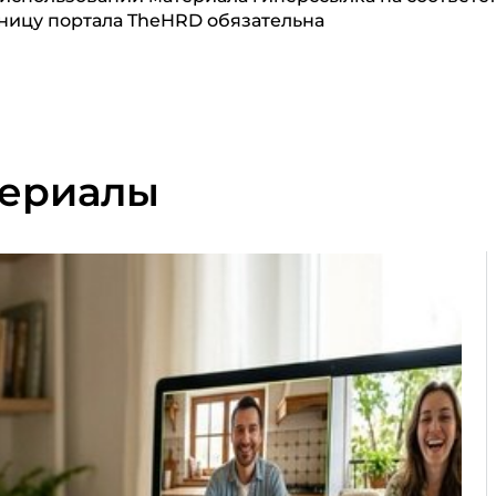
ницу портала TheHRD обязательна
териалы