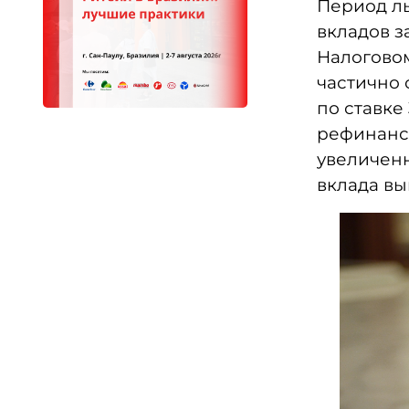
Период ль
вкладов з
Налоговом
частично 
по ставке
рефинанси
увеличенну
вклада вы