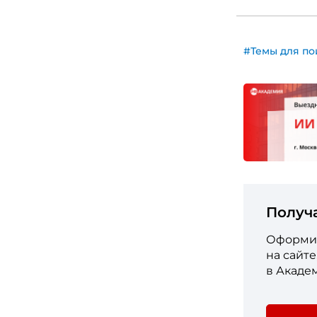
#Темы для по
Получ
Оформит
на сайт
в Акаде