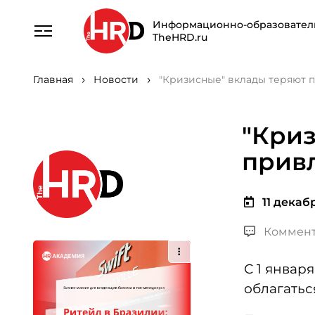
Информационно-образовател
TheHRD.ru
Главная
Новости
"Кризисные" вклады теряют 
"Криз
прив
11 декабр
Коммент
С 1 январ
облагать