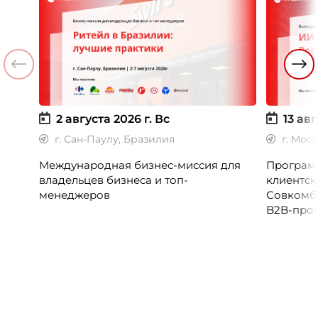
2 августа 2026 г.
Вс
13 авг
г. Сан-Паулу, Бразилия
г. Мос
Международная бизнес-миссия для
Программ
владельцев бизнеса и топ-
клиентск
менеджеров
Совкомб
B2B-прог
клиентск
руководи
сервисны