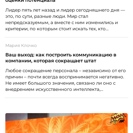
оценки потенциала
People Analytics, приглашённый лектор НИУ ВШЭ и
Лидер пять лет назад и лидер сегодняшнего дня —
МИФИ, автор книги «Дао женской карьеры».
это, по сути, разные люди. Мир стал
непредсказуемым, а вместе с ним изменились и
критерии, по которым стоит искать тех, кто
способен вести команду вперёд. О том, какие
качества сегодня отличают настоящего лидера от
Мария Клочко
«свадебного генерала», почему стандартные
системы оценки часто упускают самых талантливых
Ваш выход: как построить коммуникацию в
людей и как выявить лидерский потенциал ещё до
компании, которая сокращает штат
того, как он проявится в цифрах KPI, рассказывает
Любое сокращение персонала – независимо от его
Тимур Соколов, ключевой эксперт по
причин – почти всегда воспринимается негативно.
стратегическому развитию и формированию
Не имеет большого значения, связано ли оно с
культуры лидерства в организациях.
внедрением искусственного интеллекта,
изменением бизнес-модели, финансовыми
трудностями или пересмотром организационной
структуры компании. Для сотрудников сокращения
означают потерю стабильности, а для внешнего
рынка становятся сигналом о возможных
проблемах организации. В результате увольнения
нередко превращаются в фактор, который