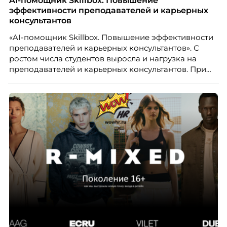
AI-помощник Skillbox. Повышение
компании ТЕХНОНИКОЛЬ.
эффективности преподавателей и карьерных
консультантов
«AI-помощник Skillbox. Повышение эффективности
преподавателей и карьерных консультантов». С
ростом числа студентов выросла и нагрузка на
преподавателей и карьерных консультантов. При
этом ожидания студентов тоже менялись. Нам
нужно было решить сразу несколько задач:
повысить эффективность сотрудников, ускорить
процессы, сохранить качество поддержки и
масштабироваться без роста команды. Так и
появился AI-помощник, встроенный в платформу
Skillbox.