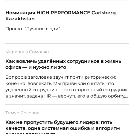
Номинация HIGH PERFORMANCE Carlsberg
Kazakhstan
Проект: “Лучшие люди”
Марианна Симонян
Как вовлечь удалённых сотрудников в жизнь
офиса — и нужно ли это
Вопрос в заголовке звучит почти риторически:
конечно, вовлекать. Мы привыкли считать, что
удалённый сотрудник — это оторванный сотрудник,
а значит, задача HR — вернуть его в общую орбиту,
подключить к корпоративной жизни, растопить
дистанцию. Но прежде, чем строить программу
Тимур Соколов
вовлечения, стоит остановиться на неудобном
факте: данные говорят ровно обратное тому, что
Как не пропустить будущего лидера: пять
подсказывает интуиция. Автор свежего выпуска
качеств, одна системная ошибка и алгоритм
Марианна Симонян — HR Tech лидер, эксперт по