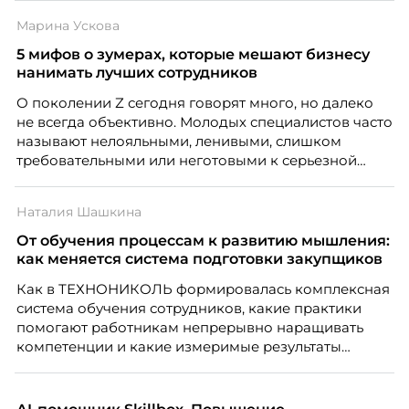
списке с Яндексом и Озоном. Рассказывает Ольга
Марина Ускова
Чеснокова, HR-директор Right line.
5 мифов о зумерах, которые мешают бизнесу
нанимать лучших сотрудников
О поколении Z сегодня говорят много, но далеко
не всегда объективно. Молодых специалистов часто
называют нелояльными, ленивыми, слишком
требовательными или неготовыми к серьезной
работе. Эти стереотипы влияют на решения
работодателей и нередко становятся причиной
Наталия Шашкина
кадровых ошибок. В этой статье Марина Ускова,
руководитель отдела подбора персонала
От обучения процессам к развитию мышления:
рекрутинговой компании, разбирает самые
как меняется система подготовки закупщиков
распространенные мифы о зумерах и объясняет,
Как в ТЕХНОНИКОЛЬ формировалась комплексная
почему устаревшие представления мешают
система обучения сотрудников, какие практики
бизнесу находить и удерживать сильных
помогают работникам непрерывно наращивать
сотрудников.
компетенции и какие измеримые результаты
приносит обучение на реальных проектах.
Рассказывает Наталия Шашкина, директор по
закупкам направления «Минеральная изоляция»