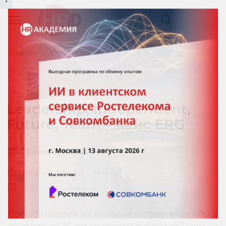
Главная
Публикации
Leadership, Independent, Future, Team – кейс ERG
Leadership, Independent,
Future, Team – кейс ERG
23 октября 2020 г.
Время чтения: 12 минут
Комментариев нет
Проект нацелен на молодых сотрудников ERG в
возрасте до 35 лет со стажем работы от 1 года на