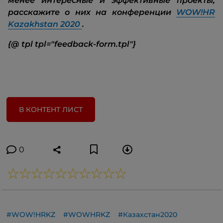
менее интересные и эффективные проекты,
расскажите о них на конференции
WOW!HR
Kazakhstan 2020
.
{@ tpl tpl="feedback-form.tpl"}
В КОНТЕНТ ЛИСТ
0
#WOW!HRKZ
#WOWHRKZ
#Казахстан2020