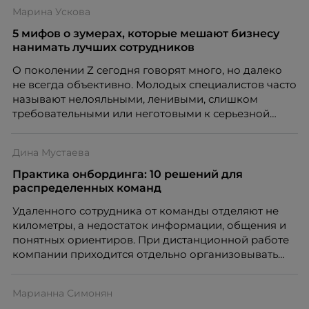
Марина Ускова
5 мифов о зумерах, которые мешают бизнесу
нанимать лучших сотрудников
О поколении Z сегодня говорят много, но далеко
не всегда объективно. Молодых специалистов часто
называют нелояльными, ленивыми, слишком
требовательными или неготовыми к серьезной
работе. Эти стереотипы влияют на решения
работодателей и нередко становятся причиной
Дина Мустаева
кадровых ошибок. В этой статье Марина Ускова,
руководитель отдела подбора персонала
Практика онбординга: 10 решений для
рекрутинговой компании, разбирает самые
распределенных команд
распространенные мифы о зумерах и объясняет,
Удаленного сотрудника от команды отделяют не
почему устаревшие представления мешают
километры, а недостаток информации, общения и
бизнесу находить и удерживать сильных
понятных ориентиров. При дистанционной работе
сотрудников.
компании приходится отдельно организовывать
многое из того, что в офисе происходит
естественно. Дина Мустаева, руководитель отдела
Марианна Симонян
по работе с персоналом Инфомаксимум,