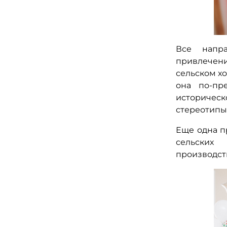
Все напра
привлечен
сельском хо
она по-пр
историческ
стереотипы
Еще одна п
сельских
производст