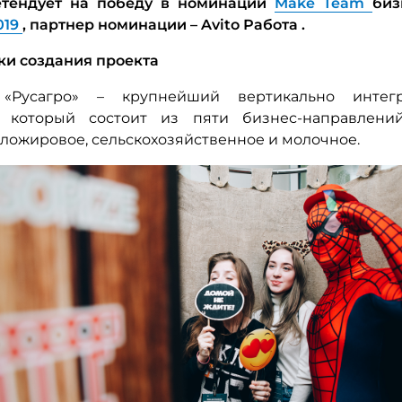
етендует на победу в номинации
Make
Team
биз
019
,
партнер номинации –
Avito
Работа
.
и создания проекта
«Русагро» – крупнейший вертикально интег
, который состоит из пяти бизнес-направлений
сложировое, сельскохозяйственное и молочное.