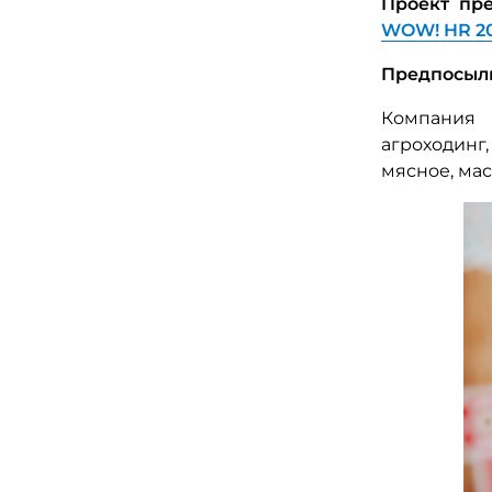
Проект пр
WOW!
HR 2
Предпосылк
Компания 
агроходинг
мясное, ма