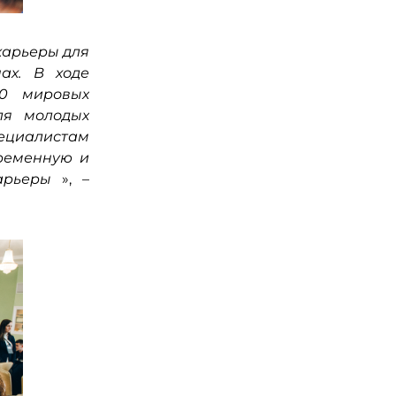
карьеры для
ах. В ходе
10 мировых
ля молодых
ециалистам
временную и
карьеры
», –