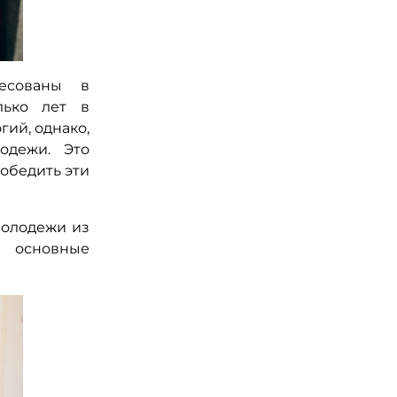
ресованы в
лько лет в
гий, однако,
одежи. Это
обедить эти
молодежи из
 основные