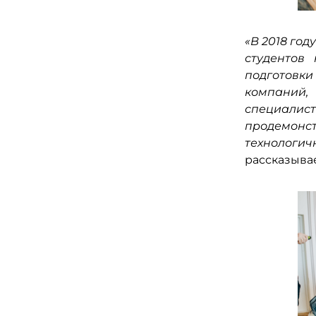
«В 2018 го
студентов
подготовк
компаний,
специалис
продемонст
технологи
рассказыва