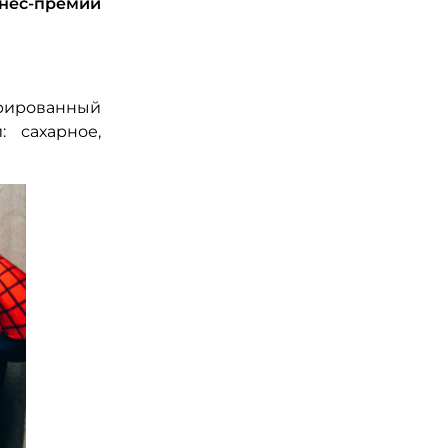
нес-премии
рированный
: сахарное,