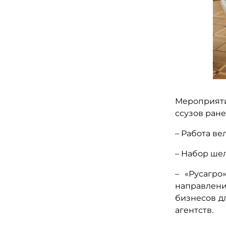
Мероприяти
ссузов ране
– Работа ве
– Набор ше
– «Русагро
направлен
бизнесов д
агентств.