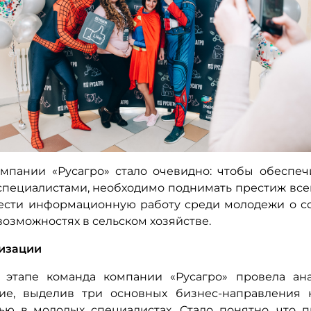
мпании «Русагро» стало очевидно: чтобы обеспеч
пециалистами, необходимо поднимать престиж всей
ести информационную работу среди молодежи о 
возможностях в сельском хозяйстве.
изации
 этапе команда компании «Русагро» провела ана
ние, выделив три основных бизнес-направления 
ью в молодых специалистах. Стало понятно, что 