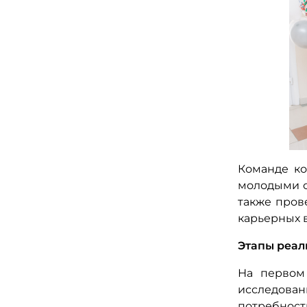
Команде ко
молодыми с
также пров
карьерных 
Этапы реал
На первом
исследова
потребност