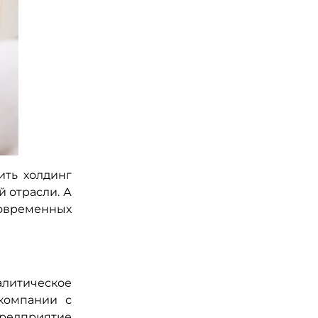
ить холдинг
 отрасли. А
современных
литическое
компании с
предприятие