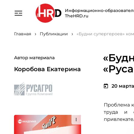
Информационно-образовател
TheHRD.ru
Главная
Публикации
«Будни супергероев» ком
«Буд
Автор материала
«Руса
Коробова Екатерина
20 марта 
Проблема ка
труда и 
привлекате