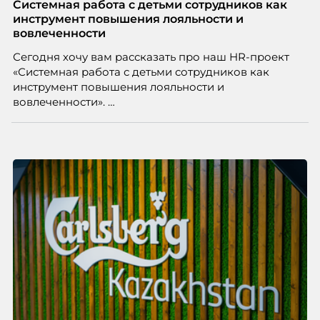
вовлечения, стоит остановиться на неудобном
Системная работа с детьми сотрудников как
факте: данные говорят ровно обратное тому, что
инструмент повышения лояльности и
подсказывает интуиция. Автор свежего выпуска
вовлеченности
Марианна Симонян — HR Tech лидер, эксперт по
Сегодня хочу вам рассказать про наш HR-проект
People Analytics, приглашённый лектор НИУ ВШЭ и
«Системная работа с детьми сотрудников как
МИФИ, автор книги «Дао женской карьеры».
инструмент повышения лояльности и
вовлеченности».