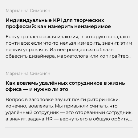
Марианна Симонян
Индивидуальные KPI для творческих
профессий: как измерить неизмеримое
Есть управленческая иллюзия, в которую попадают
почти все: если что-то нельзя измерить, значит, этим
нельзя управлять. Из неё рождается соблазн
обвесить дизайнера, маркетолога или копирайтера
цифрами — количеством макетов, числом постов,
объёмом текста — и назвать это системой KPI.
Марианна Симонян
Проблема в том, что так мы измеряем не ценность,
а движение. А творческая работа — это тот редкий
Как вовлечь удалённых сотрудников в жизнь
случай, где движение и результат могут не
офиса — и нужно ли это
совпадать вовсе.
Вопрос в заголовке звучит почти риторически:
конечно, вовлекать. Мы привыкли считать, что
удалённый сотрудник — это оторванный сотрудник,
а значит, задача HR — вернуть его в общую орбиту,
подключить к корпоративной жизни, растопить
дистанцию. Но прежде, чем строить программу