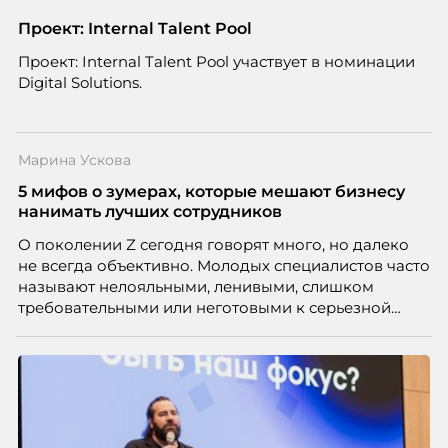
нужно было решить сразу несколько задач:
повысить эффективность сотрудников, ускорить
Проект: Internal Talent Pool
процессы, сохранить качество поддержки и
Проект: Internal Talent Pool участвует в номинации
масштабироваться без роста команды. Так и
Digital Solutions.
появился AI-помощник, встроенный в платформу
Skillbox.
Марина Ускова
5 мифов о зумерах, которые мешают бизнесу
нанимать лучших сотрудников
О поколении Z сегодня говорят много, но далеко
не всегда объективно. Молодых специалистов часто
называют нелояльными, ленивыми, слишком
требовательными или неготовыми к серьезной
работе. Эти стереотипы влияют на решения
работодателей и нередко становятся причиной
кадровых ошибок. В этой статье Марина Ускова,
руководитель отдела подбора персонала
рекрутинговой компании, разбирает самые
распространенные мифы о зумерах и объясняет,