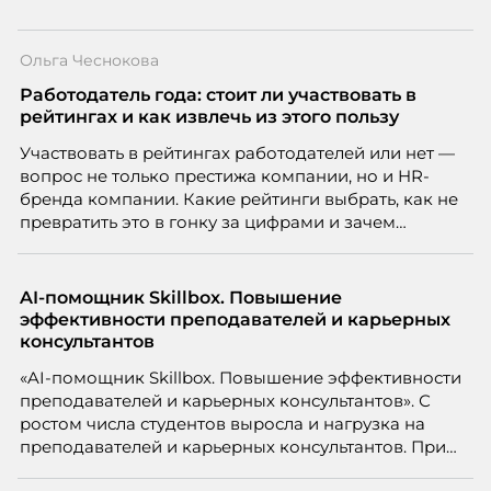
Ольга Чеснокова
Работодатель года: стоит ли участвовать в
рейтингах и как извлечь из этого пользу
Участвовать в рейтингах работодателей или нет —
вопрос не только престижа компании, но и HR-
бренда компании. Какие рейтинги выбрать, как не
превратить это в гонку за цифрами и зачем
небольшой компании соревноваться в одном
списке с Яндексом и Озоном. Рассказывает Ольга
Чеснокова, HR-директор Right line.
AI-помощник Skillbox. Повышение
эффективности преподавателей и карьерных
консультантов
«AI-помощник Skillbox. Повышение эффективности
преподавателей и карьерных консультантов». С
ростом числа студентов выросла и нагрузка на
преподавателей и карьерных консультантов. При
этом ожидания студентов тоже менялись. Нам