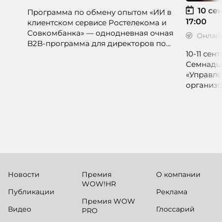
10 сен
Программа по обмену опытом «ИИ в
17:00
клиентском сервисе Ростелекома и
Совкомбанка» — однодневная очная
Онлай
B2B-программа для директоров по
клиентскому опыту, CX-менеджеров,
10-11 се
руководителей колл-центров и
Семнадц
сервисных подразделений.
«Управле
организо
«Проспер
Russia.ru.
Новости
Премия
О компании
WOW!HR
Публикации
Реклама
Премия WOW
Видео
Глоссарий
PRO