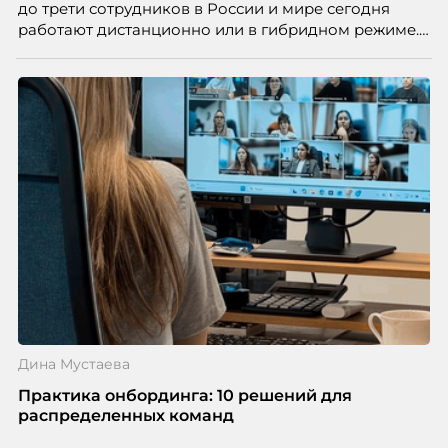
до трети сотрудников в России и мире сегодня
работают дистанционно или в гибридном режиме.
Но чем шире распространяется удаленка, тем
очевиднее становится разрыв: если в офисе
адаптация во многом происходит сама собой, то на
расстоянии она требует осознанного
проектирования — иначе компания рискует
потерять новичка в первые же месяцы.
Дина Мустаева
Практика онбординга: 10 решений для
распределенных команд