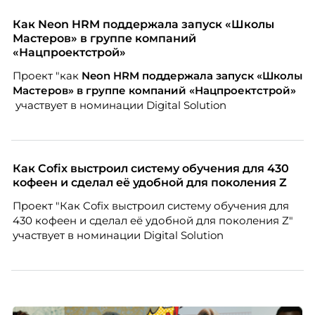
очевиднее становится разрыв: если в офисе
адаптация во многом происходит сама собой, то на
Как Neon HRM поддержала запуск «Школы
расстоянии она требует осознанного
Мастеров» в группе компаний
проектирования — иначе компания рискует
«Нацпроектстрой»
потерять новичка в первые же месяцы.
Проект "как
Neon
HRM поддержала запуск «Школы
Мастеров» в группе компаний «Нацпроектстрой»
участвует в номинации Digital Solution
Как Cofix выстроил систему обучения для 430
кофеен и сделал её удобной для поколения Z
Проект "Как Cofix выстроил систему обучения для
430 кофеен и сделал её удобной для поколения Z"
участвует в номинации Digital Solution