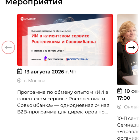
Мероприятия
13 августа 2026 г.
Чт
г. Москва
10 сен
Программа по обмену опытом «ИИ в
17:00
клиентском сервисе Ростелекома и
Совкомбанка» — однодневная очная
Онлай
B2B-программа для директоров по
клиентскому опыту, CX-менеджеров,
10-11 се
руководителей колл-центров и
Семнадц
сервисных подразделений.
«Управле
организо