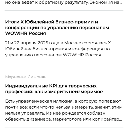
но она ведет к обратному результату. Экономия на
сотрудниках напрямую снижает качество продукта,
клиентского сервиса и репутации компании, а
значит – сокращает доходы бизнеса.
Итоги X Юбилейной бизнес-премии и
конференции по управлению персоналом
WOW!HR Россия
21 и 22 апреля 2025 года в Москве состоялась X
Юбилейная бизнес-премия и конференция по
управлению персоналом WOW!HR Россия.
Победители – лучшие проекты в сфере управления
персоналом, были определены путем голосования
Марианна Симонян
номинантов и гостей мероприятия.
Индивидуальные KPI для творческих
профессий: как измерить неизмеримое
Есть управленческая иллюзия, в которую попадают
почти все: если что-то нельзя измерить, значит, этим
нельзя управлять. Из неё рождается соблазн
обвесить дизайнера, маркетолога или копирайтера
цифрами — количеством макетов, числом постов,