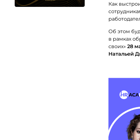
Как выстрои
сотрудника
работодател
Об этом бу
в рамках о
своих»
28 ма
Натальей 