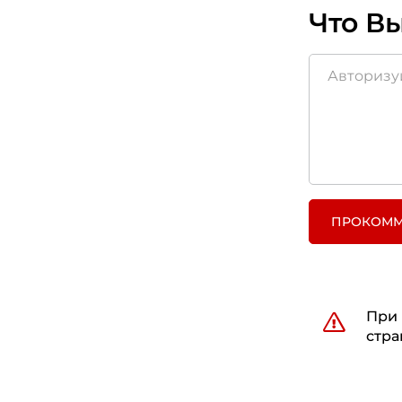
Что Вы
ПРОКОММ
При 
стра