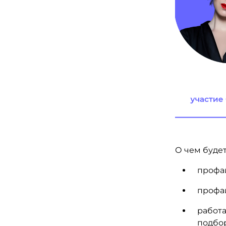
О чем будет
профай
профай
работа
подбор