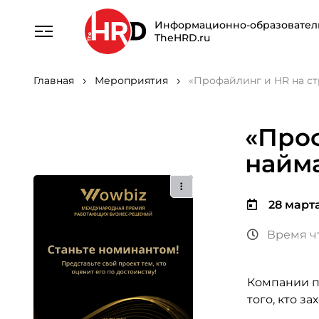
Информационно-образовател
TheHRD.ru
Главная
Мероприятия
«Профайлинг и HR на с
«Проф
найм
28 марта 
Время ч
Компании п
того, кто з