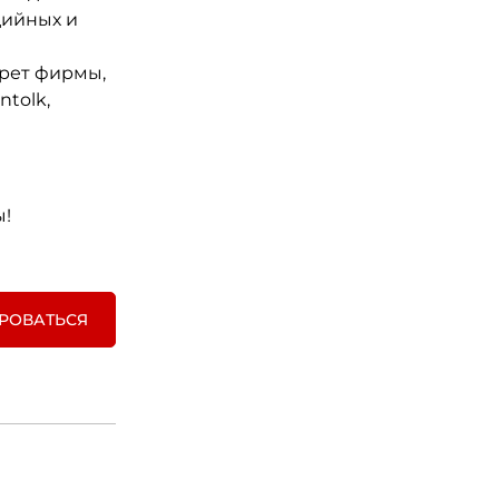
дийных и
крет фирмы,
ntolk,
ы!
РОВАТЬСЯ