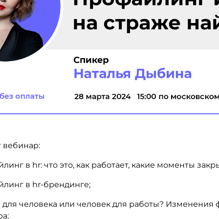
 вебинар:
линг в hr: что это, как работает, какие моменты закр
линг в hr-брендинге;
 для человека или человек для работы? Изменения
а;