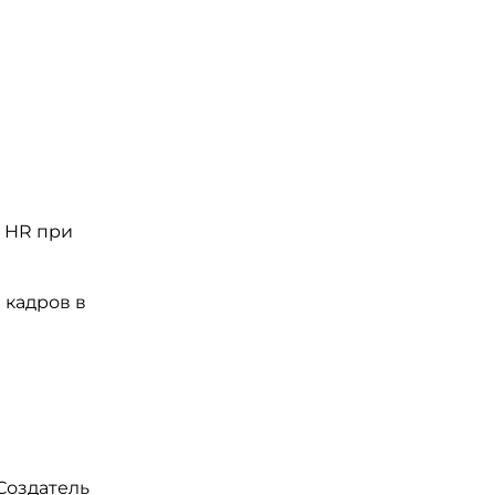
 HR при
 кадров в
 Создатель