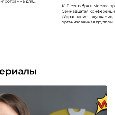
B-программа для
10-11 сентября в Москве п
в по клиентскому опыту,
Семнадцатая конференци
жеров, руководителей
«Управление закупками»,
ров и сервисных
организованная группой
лений.
«Просперити Медиа» и по
CFO-Russia.ru.
териалы