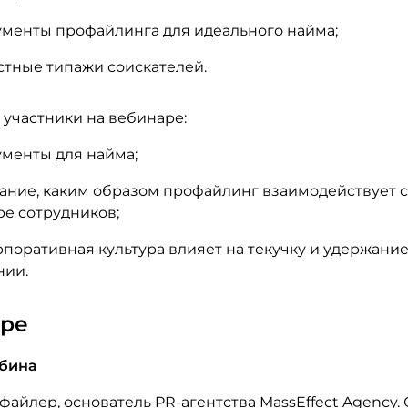
ументы профайлинга для идеального найма;
тные типажи соискателей.
 участники на вебинаре:
менты для найма;
ание, каким образом профайлинг взаимодействует с
е сотрудников;
рпоративная культура влияет на текучку и удержание
нии.
ере
ыбина
айлер, основатель PR-агентства MassEffect Agency.