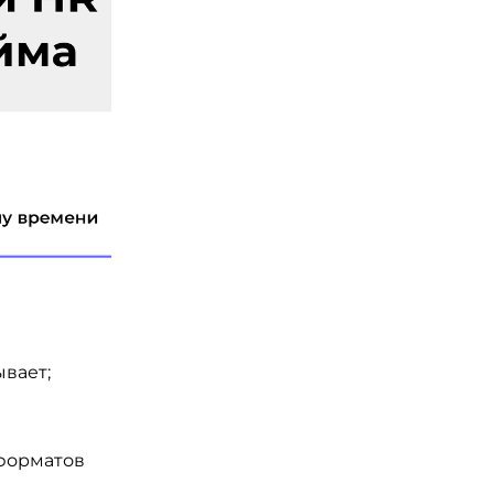
ывает;
 форматов