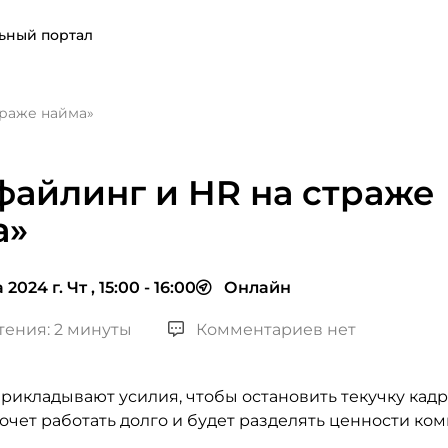
ьный портал
траже найма»
айлинг и HR на страже
а»
2024 г. Чт , 15:00 - 16:00
Онлайн
тения: 2 минуты
Комментариев нет
рикладывают усилия, чтобы остановить текучку кадр
ахочет работать долго и будет разделять ценности ко