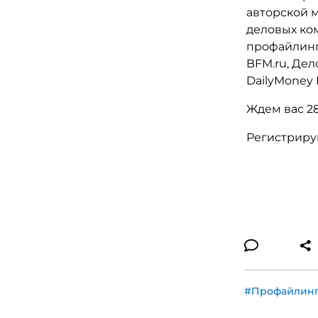
авторской 
деловых ко
профайлинг
BFM.ru, Дел
DailyMoney E
Ждем вас 28
Регистриру
#Профайлин