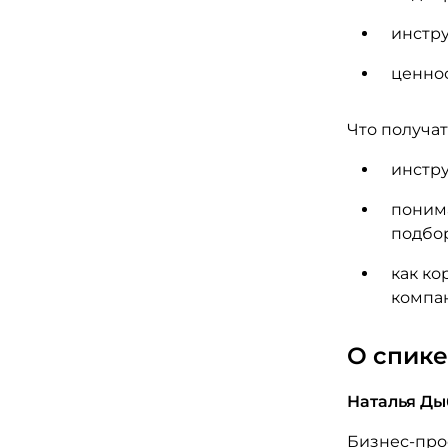
инстр
ценнос
Что получат
инстру
поним
подбор
как ко
компа
О спик
Наталья Д
Бизнес-проф