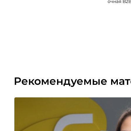
очная B2
директоро
CX-менед
колл-цент
подразде
Рекомендуемые ма