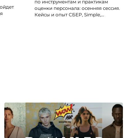
W
по инструментам и практикам
М
ройдет
оценки персонала: осенняя сессия.
я
Кейсы и опыт СБЕР, Simple,
Северсталь, Норникель, РСХБ,
Ростелеком, ОТП Банк, билайн, ITMS
рталом
и др.