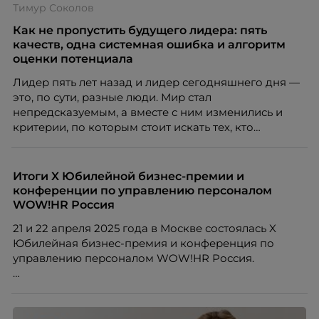
Тимур Соколов
кадровых ошибок. В этой статье Марина Ускова,
руководитель отдела подбора персонала
Как не пропустить будущего лидера: пять
рекрутинговой компании, разбирает самые
качеств, одна системная ошибка и алгоритм
распространенные мифы о зумерах и объясняет,
оценки потенциала
почему устаревшие представления мешают
Лидер пять лет назад и лидер сегодняшнего дня —
бизнесу находить и удерживать сильных
это, по сути, разные люди. Мир стал
сотрудников.
непредсказуемым, а вместе с ним изменились и
критерии, по которым стоит искать тех, кто
способен вести команду вперёд. О том, какие
качества сегодня отличают настоящего лидера от
«свадебного генерала», почему стандартные
Итоги X Юбилейной бизнес-премии и
системы оценки часто упускают самых талантливых
конференции по управлению персоналом
людей и как выявить лидерский потенциал ещё до
WOW!HR Россия
того, как он проявится в цифрах KPI, рассказывает
21 и 22 апреля 2025 года в Москве состоялась X
Тимур Соколов, ключевой эксперт по
Юбилейная бизнес-премия и конференция по
стратегическому развитию и формированию
управлению персоналом WOW!HR Россия.
культуры лидерства в организациях.
Победители – лучшие проекты в сфере управления
персоналом, были определены путем голосования
номинантов и гостей мероприятия.