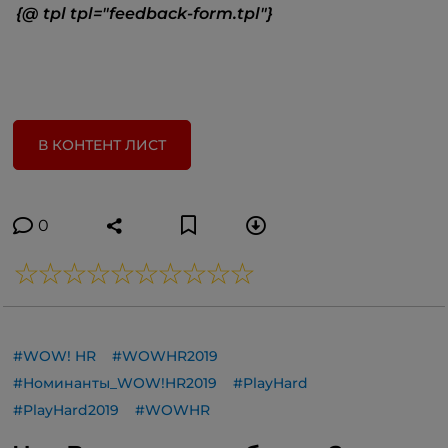
{@ tpl tpl="feedback-form.tpl"}
В КОНТЕНТ ЛИСТ
0
#WOW! HR
#WOWHR2019
#Номинанты_WOW!HR2019
#PlayHard
#PlayHard2019
#WOWHR