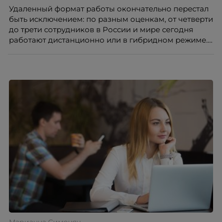
Удаленный формат работы окончательно перестал
быть исключением: по разным оценкам, от четверти
до трети сотрудников в России и мире сегодня
работают дистанционно или в гибридном режиме.
Но чем шире распространяется удаленка, тем
очевиднее становится разрыв: если в офисе
адаптация во многом происходит сама собой, то на
расстоянии она требует осознанного
проектирования — иначе компания рискует
потерять новичка в первые же месяцы.
Марианна Симонян