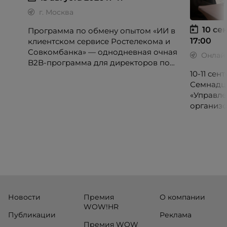
г. Москва
10 сен
Программа по обмену опытом «ИИ в
17:00
клиентском сервисе Ростелекома и
Совкомбанка» — однодневная очная
Онлай
B2B-программа для директоров по
клиентскому опыту, CX-менеджеров,
10-11 се
руководителей колл-центров и
Семнадц
сервисных подразделений.
«Управле
организо
«Проспер
Russia.ru.
Новости
Премия
О компании
WOW!HR
Публикации
Реклама
Премия WOW