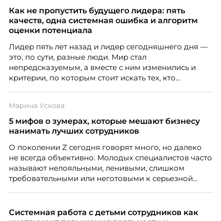
Как не пропустить будущего лидера: пять
качеств, одна системная ошибка и алгоритм
оценки потенциала
Лидер пять лет назад и лидер сегодняшнего дня —
это, по сути, разные люди. Мир стал
непредсказуемым, а вместе с ним изменились и
критерии, по которым стоит искать тех, кто
способен вести команду вперёд. О том, какие
качества сегодня отличают настоящего лидера от
Марина Ускова
«свадебного генерала», почему стандартные
системы оценки часто упускают самых талантливых
5 мифов о зумерах, которые мешают бизнесу
людей и как выявить лидерский потенциал ещё до
нанимать лучших сотрудников
того, как он проявится в цифрах KPI, рассказывает
О поколении Z сегодня говорят много, но далеко
Тимур Соколов, ключевой эксперт по
не всегда объективно. Молодых специалистов часто
стратегическому развитию и формированию
называют нелояльными, ленивыми, слишком
культуры лидерства в организациях.
требовательными или неготовыми к серьезной
работе. Эти стереотипы влияют на решения
работодателей и нередко становятся причиной
кадровых ошибок. В этой статье Марина Ускова,
Системная работа с детьми сотрудников как
руководитель отдела подбора персонала