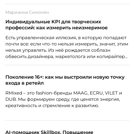
многое из того, что в офисе происходит
естественно. Дина Мустаева, руководитель отдела
Марианна Симонян
по работе с персоналом Инфомаксимум,
рассказывает, как выстроить адаптацию
Индивидуальные KPI для творческих
распределенной команды без лишнего контроля и
профессий: как измерить неизмеримое
бесконечных созвонов.
Есть управленческая иллюзия, в которую попадают
почти все: если что-то нельзя измерить, значит, этим
нельзя управлять. Из неё рождается соблазн
обвесить дизайнера, маркетолога или копирайтера
цифрами — количеством макетов, числом постов,
объёмом текста — и назвать это системой KPI.
Проблема в том, что так мы измеряем не ценность,
Поколение 16+: как мы выстроили новую точку
а движение. А творческая работа — это тот редкий
входа в ретейл
случай, где движение и результат могут не
RMixed – это fashion-бренды MAAG, ECRU, VILET и
совпадать вовсе.
DUB. Мы формируем среду, где ценятся энергия,
креативность и стремление к развитию.
AI-помощник Skillbox. Повышение