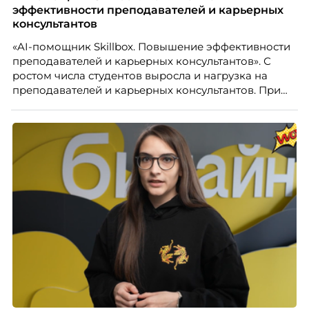
эффективности преподавателей и карьерных
консультантов
«AI-помощник Skillbox. Повышение эффективности
преподавателей и карьерных консультантов». С
ростом числа студентов выросла и нагрузка на
преподавателей и карьерных консультантов. При
этом ожидания студентов тоже менялись. Нам
нужно было решить сразу несколько задач:
повысить эффективность сотрудников, ускорить
процессы, сохранить качество поддержки и
масштабироваться без роста команды. Так и
появился AI-помощник, встроенный в платформу
Skillbox.