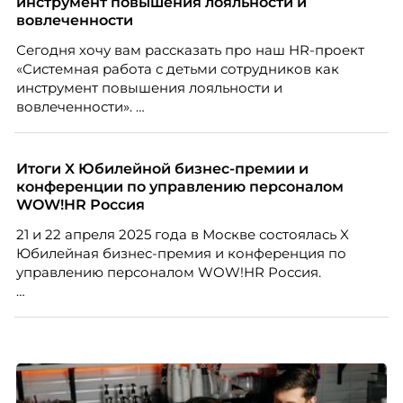
инструмент повышения лояльности и
рекрутинговой компании, разбирает самые
вовлеченности
распространенные мифы о зумерах и объясняет,
Сегодня хочу вам рассказать про наш HR-проект
почему устаревшие представления мешают
«Системная работа с детьми сотрудников как
бизнесу находить и удерживать сильных
инструмент повышения лояльности и
сотрудников.
вовлеченности».
Итоги X Юбилейной бизнес-премии и
конференции по управлению персоналом
WOW!HR Россия
21 и 22 апреля 2025 года в Москве состоялась X
Юбилейная бизнес-премия и конференция по
управлению персоналом WOW!HR Россия.
Победители – лучшие проекты в сфере управления
персоналом, были определены путем голосования
номинантов и гостей мероприятия.