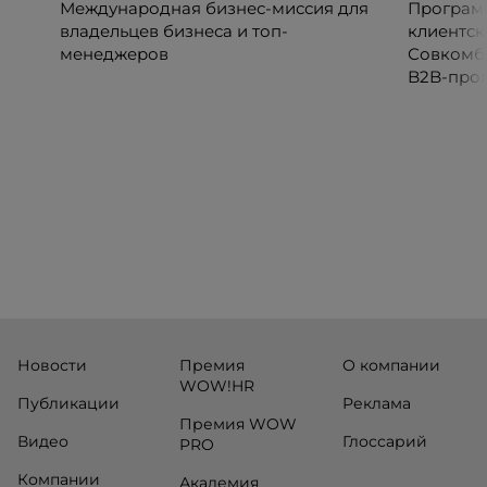
Международная бизнес-миссия для
Программ
владельцев бизнеса и топ-
клиентск
менеджеров
Совкомб
B2B-прог
клиентск
руководи
сервисны
Новости
Премия
О компании
WOW!HR
Публикации
Реклама
Премия WOW
Видео
Глоссарий
PRO
Компании
Академия