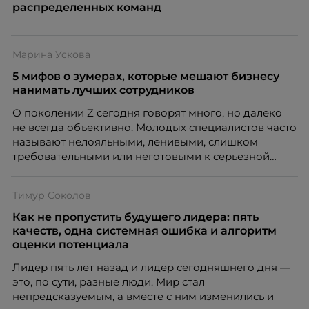
распределенных команд
Марина Ускова
5 мифов о зумерах, которые мешают бизнесу
нанимать лучших сотрудников
О поколении Z сегодня говорят много, но далеко
не всегда объективно. Молодых специалистов часто
называют нелояльными, ленивыми, слишком
требовательными или неготовыми к серьезной
работе. Эти стереотипы влияют на решения
работодателей и нередко становятся причиной
Тимур Соколов
кадровых ошибок. В этой статье Марина Ускова,
руководитель отдела подбора персонала
Как не пропустить будущего лидера: пять
рекрутинговой компании, разбирает самые
качеств, одна системная ошибка и алгоритм
распространенные мифы о зумерах и объясняет,
оценки потенциала
почему устаревшие представления мешают
Лидер пять лет назад и лидер сегодняшнего дня —
бизнесу находить и удерживать сильных
это, по сути, разные люди. Мир стал
сотрудников.
непредсказуемым, а вместе с ним изменились и