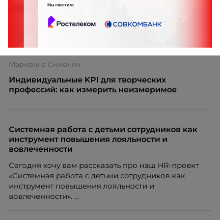
Марианна Симонян
Индивидуальные KPI для творческих
профессий: как измерить неизмеримое
Системная работа с детьми сотрудников как
инструмент повышения лояльности и
вовлеченности
Сегодня хочу вам рассказать про наш HR-проект
«Системная работа с детьми сотрудников как
инструмент повышения лояльности и
вовлеченности».