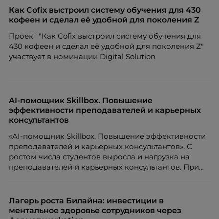
Как Cofix выстроил систему обучения для 430
кофеен и сделал её удобной для поколения Z
Проект "Как Cofix выстроил систему обучения для
430 кофеен и сделал её удобной для поколения Z"
участвует в номинации Digital Solution
AI-помощник Skillbox. Повышение
эффективности преподавателей и карьерных
консультантов
«AI-помощник Skillbox. Повышение эффективности
преподавателей и карьерных консультантов». С
ростом числа студентов выросла и нагрузка на
преподавателей и карьерных консультантов. При
этом ожидания студентов тоже менялись. Нам
нужно было решить сразу несколько задач:
повысить эффективность сотрудников, ускорить
Лагерь роста Билайна: инвестиции в
процессы, сохранить качество поддержки и
ментальное здоровье сотрудников через
масштабироваться без роста команды. Так и