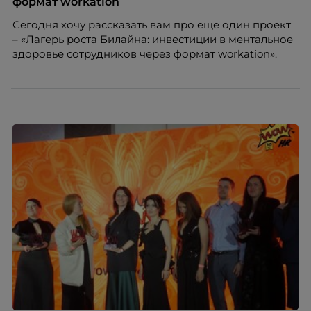
формат workation
появился AI-помощник, встроенный в платформу
Сегодня хочу рассказать вам про еще один проект
Skillbox.
– «Лагерь роста Билайна: инвестиции в ментальное
здоровье сотрудников через формат workation».