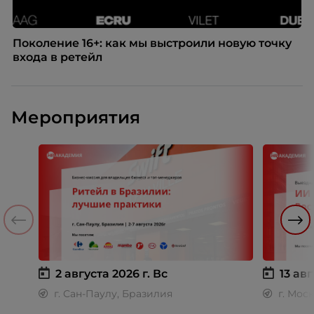
Поколение 16+: как мы выстроили новую точку
входа в ретейл
Мероприятия
2 августа 2026 г.
Вс
13 авг
г. Сан-Паулу, Бразилия
г. Мос