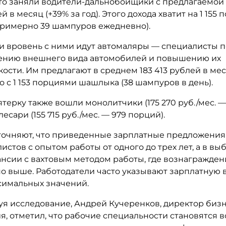
то заняли водители-дальнобойщики с предлагаемой
ей в месяц (+39% за год). Этого дохода хватит на 1 155
римерно 39 шампуров ежедневно).
и вровень с ними идут автомаляры — специалисты п
ению внешнего вида автомобилей и повышению их
ости. Им предлагают в среднем 183 413 рублей в мес
 с 1 153 порциями шашлыка (38 шампуров в день).
терку также вошли монолитчики (175 270 руб./мес. — 
есари (155 715 руб./мес. — 979 порций).
точняют, что приведенные зарплатные предложения
истов с опытом работы от одного до трех лет, а в вы
ансии с вахтовым методом работы, где вознагражден
о выше. Работодатели часто указывают зарплатную в
симальных значений.
я исследование, Андрей Кучеренков, директор бизн
, отметил, что рабочие специальности становятся в