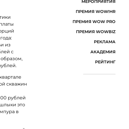
МЕРОПРИЯТИЯ
ПРЕМИЯ WOW!HR
тики
ПРЕМИЯ WOW PRO
рплаты
порций
ПРЕМИЯ WOWBIZ
года:
РЕКЛАМА
и из
блей с
АКАДЕМИЯ
 образом,
РЕЙТИНГ
рублей.
квартале
кой скважин
000 рублей
ашлыки это
ампура в