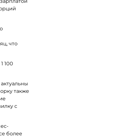
 зарплатой
 порций
о
яц, что
1 100
 актуальны
борку также
ие
илку с
ес-
се более