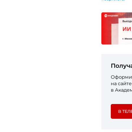
Получ
Оформит
на сайт
в Акаде
В ТЕЛ