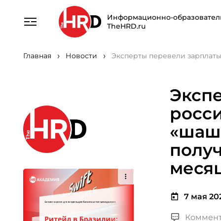
Информационно-образовател
TheHRD.ru
Главная
Новости
Эксперты перевели зарплаты
Эксп
росси
«шаш
получ
меся
7 мая 202
Коммент