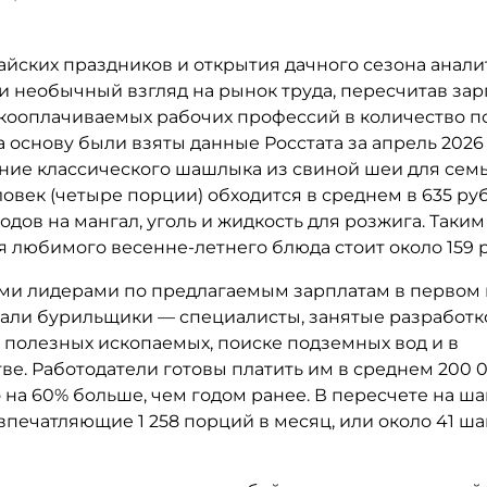
айских праздников и открытия дачного сезона анали
и необычный взгляд на рынок труда, пересчитав за
кооплачиваемых рабочих профессий в количество 
 основу были взяты данные Росстата за апрель 2026 
ние классического шашлыка из свиной шеи для семь
овек (четыре порции) обходится в среднем в 635 ру
одов на мангал, уголь и жидкость для розжига. Таким
я любимого весенне-летнего блюда стоит около 159 
и лидерами по предлагаемым зарплатам в первом 
стали бурильщики — специалисты, занятые разработ
 полезных ископаемых, поиске подземных вод и в
ве. Работодатели готовы платить им в среднем 200 
о на 60% больше, чем годом ранее. В пересчете на ш
впечатляющие 1 258 порций в месяц, или около 41 ш