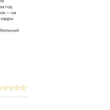
ую
за год
ов — на
 кадры
табильный