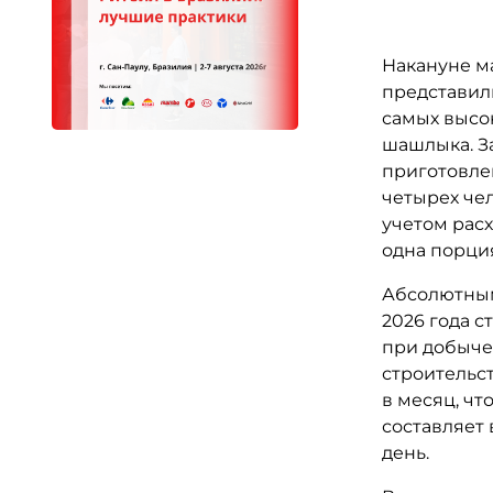
Накануне м
представил
самых высо
шашлыка. За
приготовле
четырех чел
учетом расх
одна порци
Абсолютным
2026 года 
при добыче
строительст
в месяц, чт
составляет 
день.