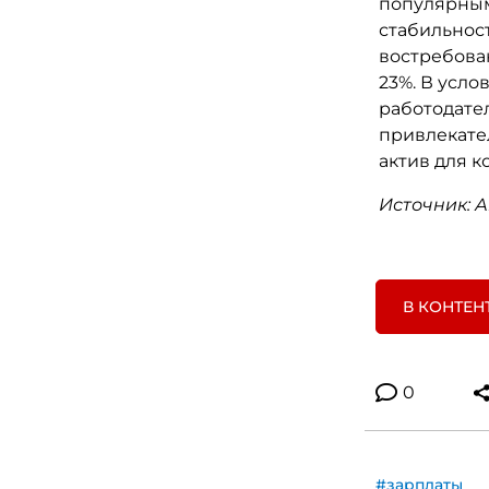
популярным
стабильност
востребова
23%. В усл
работодате
привлекате
актив для 
Источник: 
В КОНТЕН
0
#зарплаты