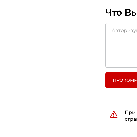
Что Вы
ПРОКОММ
При 
стра