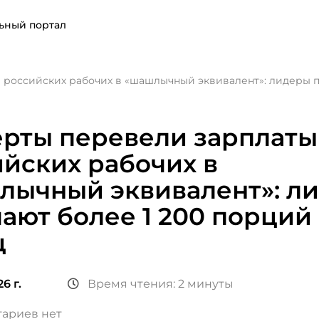
ьный портал
 российских рабочих в «шашлычный эквивалент»: лидеры п
ерты перевели зарплаты
йских рабочих в
лычный эквивалент»: л
ают более 1 200 порций 
ц
6 г.
Время чтения: 2 минуты
ариев нет