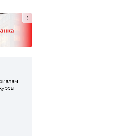
ериалам
 курсы