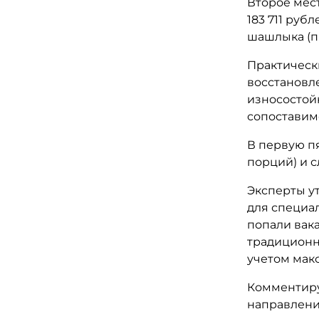
Второе мес
183 711 рубл
шашлыка (п
Практическ
восстановл
износостойк
сопоставимо
В первую пя
порций) и сл
Эксперты у
для специал
попали вак
традиционн
учетом мак
Комментиру
направления