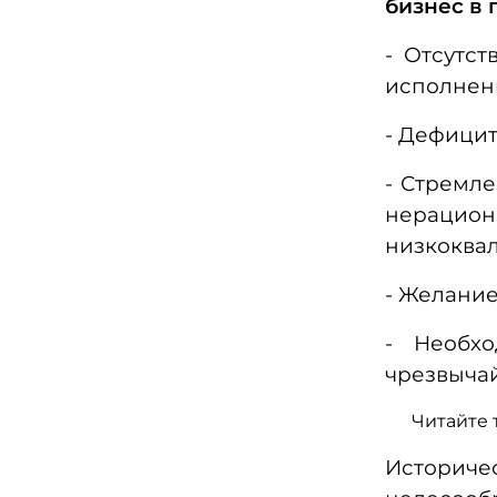
бизнес в 
- Отсутс
исполнени
- Дефицит
- Стремле
нерацион
низкоква
- Желание
- Необхо
чрезвычай
Читайте 
Истори