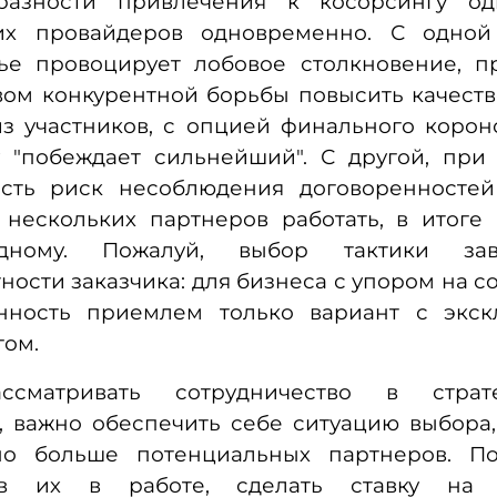
разности привлечения к косорсингу о
их провайдеров одновременно. С одной
ье провоцирует лобовое столкновение, п
вом конкурентной борьбы повысить качеств
из участников, с опцией финального корон
 "побеждает сильнейший". С другой, при
есть риск несоблюдения договоренносте
ь нескольких партнеров работать, в итоге
ному. Пожалуй, выбор тактики за
ности заказчика: для бизнеса с упором на 
енность приемлем только вариант с экс
гом.
ссматривать сотрудничество в страте
, важно обеспечить себе ситуацию выбора
о больше потенциальных партнеров. По
ев их в работе, сделать ставку на 