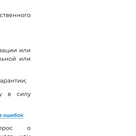
ственного
ивации или
льной или
арантии;
ту в силу
з ошибок
опрос о