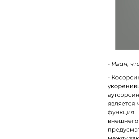
- Иван, ч
- Косорси
укорени
аутсорси
является 
функция
внешне
предусма
между зак