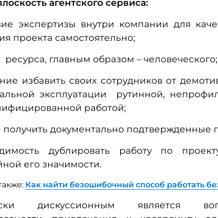
плоскость агентского сервиса:
твие экспертизы внутри компании для каче
я проекта самостоятельно;
 ресурса, главным образом – человеческого;
ние избавить своих сотрудников от демот
альной эксплуатации рутинной, непрофи
лифицированной работой;
 получить документально подтвержденные г
димость дублировать работу по проек
ной его значимости.
также:
Как найти безошибочный способ работать бе
чески дискуссионным является в