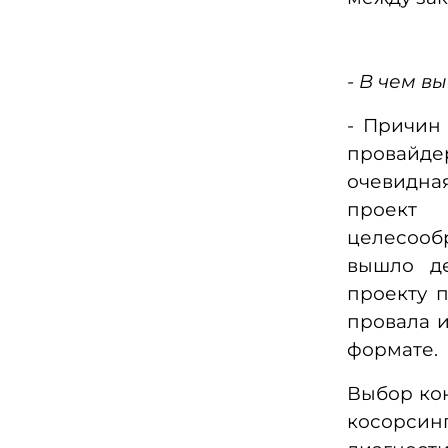
- В чем в
- Причин
провайде
очевидная
проект 
целесооб
вышло де
проекту п
провала и
формате.
Выбор кон
косорси