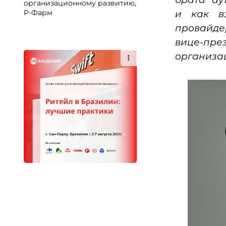
организационному развитию,
и как в
Р-Фарм
провайд
вице-п
организа