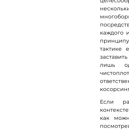
целесооб
нескольк
многобор
посредст
каждого 
принципу
тактике 
заставит
лишь од
чистоплот
ответств
косорсин
Если ра
контексте
как можн
посмотр