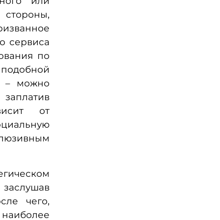
дного или
 стороны,
ризванное
о сервиса
ования по
 подобной
й – можно
 заплатив
висит от
социальную
клюзивным
гическом
, заслушав
сле чего,
наиболее