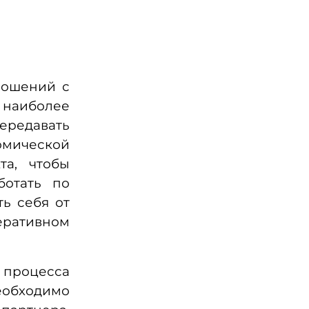
ношений с
 наиболее
передавать
мической
та, чтобы
ботать по
ть себя от
перативном
т процесса
обходимо