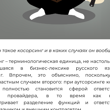
то такое косорсинг и в каких случаях он воо
нг – терминологическая единица, не настол
вшаяся в бизнес-лексике русского яз
нг. Впрочем, это объяснимо, посколь
частным случаем второго: при аутсорсинге 
 полностью становится сферой ответст
го провайдера, в то время как ко
тривает разделение функций и ответс
азчиком и внешним контрагетом.