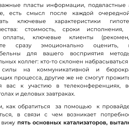
 важные пласты информации, подвластные 
е, есть смысл после каждой очередно
вать ключевые характеристики гипотет
чества: стоимость, сроки исполнения, 
 оплаты, ключевые клиенты (рекомендо
йте сразу эмоционально оценить, н
абельны для вашего восприятия метод
ьных коллег: кто-то склонен набрасываться 
 силы на коммуникативной и бюрокра
щих процесса, другие же не смогут прожить
я вас к участию в телеконференциях, в
толах и деловых завтраках.
м, как обратиться за помощью к провайде
ться, в связи с чем возникает потребно
Я вижу
пять основных катализаторов, выта