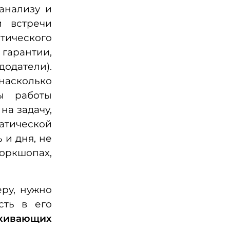
анализу и
й встречи
ического
гарантии,
датели).
асколько
ы работы
на задачу,
тической
 и дня, не
оркшопах,
ру, нужно
сть в его
лкивающих