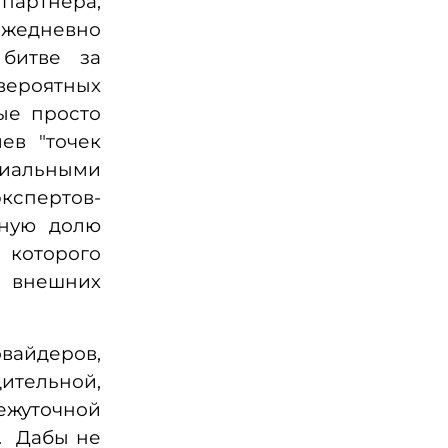
партнера,
ежедневно
битве за
евероятных
ые просто
ев "точек
иальными
экспертов-
иную долю
оторого
и внешних
вайдеров,
дительной,
ежуточной
. Дабы не