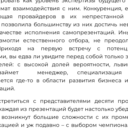
ировать как уровень экспертизы будущего 
рмат взаимодействия с ним. Конкуренция, 
ающая провайдеров в их непрестанной 
 позволила большинству из них достичь н
качестве исполнения самопрезентаций. Ин
змогли естественного отбора, не преодол
 Приходя на первую встречу с потенц
и, вы едва ли увидите перед собой только 
елей: с высокой долей вероятности, льв
займет менеджер, специализация к
ается где-то в области развития бизнеса 
аций.
третиться с представителями десяти про
каждая из презентаций будет настолько убе
с возникнут большие сложности с их пром
кацией и уж подавно – с выбором чемпиона