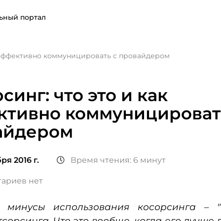
ьный портал
к эффективно коммуницировать с провайдером
синг: что это и как
ктивно коммуницироват
айдером
ря 2016 г.
Время чтения: 6 минут
ариев нет
 минусы использования косорсинга – "
тсорсинга. Что это вообще, когда его лучше