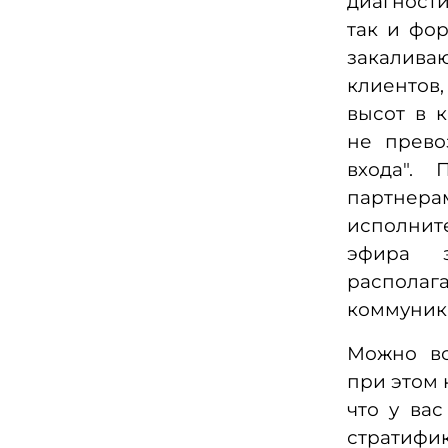
диагност
так и фо
закалив
клиентов,
высот в 
не прево
входа".
партнерам
исполнит
эфира 
располаг
коммуник
Можно вс
при этом 
что у ва
стратифи