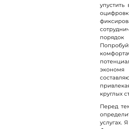
упустить
оцифровк
фиксиро
сотрудни
порядок
Попробу
комфорт
потенциал
экономя
составляю
привлека
круглых с
Перед те
определи
услугах. 