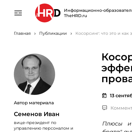
Информационно-образовател
TheHRD.ru
Главная
Публикации
Косорсинг: что это и ка
Косор
эффе
пров
13 сентяб
Автор материала
Коммент
Семенов Иван
вице-президент по
Плюсы и
управлению персоналом и
брата" ау