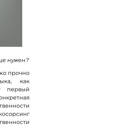
бще нужен?
ько прочно
ыка, как
ку первый
конкретная
венности
сорсинг
твенности