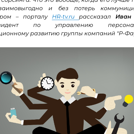
заимовыгодно и без потерь коммуници
ером – порталу
HR-tv.ru
рассказал
Иван
резидент по управлению персо
ционному развитию группы компаний "Р-Фа