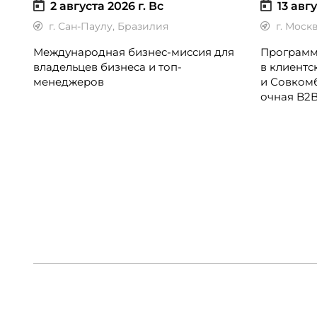
2 августа 2026 г.
Вс
13 авгу
г. Сан-Паулу, Бразилия
г. Моск
Международная бизнес-миссия для
Программ
владельцев бизнеса и топ-
в клиентс
менеджеров
и Совком
очная B2
директоро
CX-менед
колл-цент
подразде