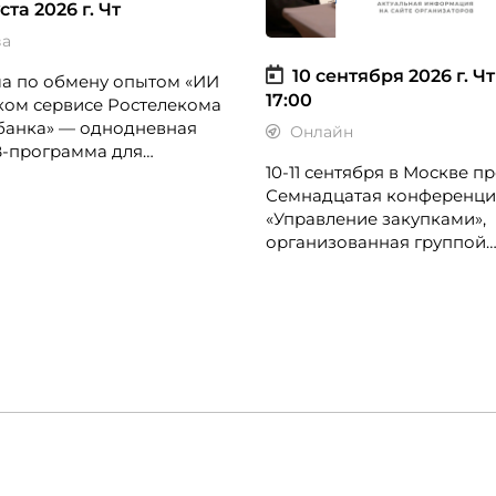
ста 2026 г.
Чт
ва
10 сентября 2026 г.
Чт
а по обмену опытом «ИИ
17:00
ком сервисе Ростелекома
банка» — однодневная
Онлайн
B-программа для
10-11 сентября в Москве п
в по клиентскому опыту,
Семнадцатая конференци
жеров, руководителей
«Управление закупками»,
ров и сервисных
организованная группой
лений.
«Просперити Медиа» и по
CFO-Russia.ru.