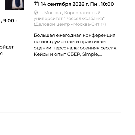
2
14 сентября 2026 г.
Пн , 10:00
г. Москва
, Корпоративный
университет "Россельхозбанка"
 , 9:00 -
П
(Деловой центр «Москва-Сити»)
с
М
Большая ежегодная конференция
W
по инструментам и практикам
М
ройдет
оценки персонала: осенняя сессия.
я
Кейсы и опыт СБЕР, Simple,
Северсталь, Норникель, РСХБ,
Ростелеком, ОТП Банк, билайн, ITMS
рталом
и др.