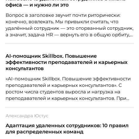
офиса — и нужно ли это
Вопрос в заголовке звучит почти риторически:
конечно, вовлекать. Мы привыкли считать, что
удалённый сотрудник — это оторванный сотрудник,
а значит, задача HR — вернуть его в общую орбиту,
подключить к корпоративной жизни, растопить
дистанцию. Но прежде, чем строить программу
вовлечения, стоит остановиться на неудобном
AI-помощник Skillbox. Повышение
факте: данные говорят ровно обратное тому, что
эффективности преподавателей и карьерных
подсказывает интуиция. Автор свежего выпуска
консультантов
Марианна Симонян — HR Tech лидер, эксперт по
«AI-помощник Skillbox. Повышение эффективности
People Analytics, приглашённый лектор НИУ ВШЭ и
преподавателей и карьерных консультантов». С
МИФИ, автор книги «Дао женской карьеры».
ростом числа студентов выросла и нагрузка на
преподавателей и карьерных консультантов. При
этом ожидания студентов тоже менялись. Нам
нужно было решить сразу несколько задач:
Александра Юстус
повысить эффективность сотрудников, ускорить
процессы, сохранить качество поддержки и
Адаптация удаленных сотрудников: 10 правил
масштабироваться без роста команды. Так и
для распределенных команд
появился AI-помощник, встроенный в платформу