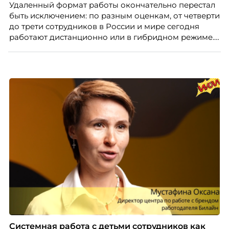
Удаленный формат работы окончательно перестал
Skillbox.
быть исключением: по разным оценкам, от четверти
до трети сотрудников в России и мире сегодня
работают дистанционно или в гибридном режиме.
Но чем шире распространяется удаленка, тем
очевиднее становится разрыв: если в офисе
адаптация во многом происходит сама собой, то на
расстоянии она требует осознанного
проектирования — иначе компания рискует
потерять новичка в первые же месяцы.
Системная работа с детьми сотрудников как