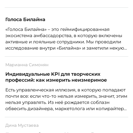
Голоса Билайна
«Голоса Билайна» – это геймифицированная
экосистема амбассадорства, в которую включены
активные и лояльные сотрудники. Мы проводили
исследование внутри «Билайна» и заметили некую
особенность. Сотрудники в компании хотят не
только материальную мотивацию, но и систему
Марианна Симонян
благодарности и публичного признания.
Индивидуальные KPI для творческих
профессий: как измерить неизмеримое
Есть управленческая иллюзия, в которую попадают
почти все: если что-то нельзя измерить, значит, этим
нельзя управлять. Из неё рождается соблазн
обвесить дизайнера, маркетолога или копирайтера
цифрами — количеством макетов, числом постов,
объёмом текста — и назвать это системой KPI.
Дина Мустаева
Проблема в том, что так мы измеряем не ценность,