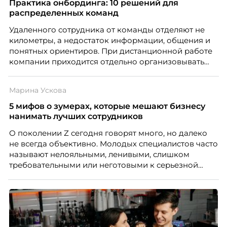
а движение. А творческая работа — это тот редкий
Практика онбординга: 10 решений для
случай, где движение и результат могут не
распределенных команд
совпадать вовсе.
Удаленного сотрудника от команды отделяют не
километры, а недостаток информации, общения и
понятных ориентиров. При дистанционной работе
компании приходится отдельно организовывать
многое из того, что в офисе происходит
естественно. Дина Мустаева, руководитель отдела
Марина Ускова
по работе с персоналом Инфомаксимум,
рассказывает, как выстроить адаптацию
5 мифов о зумерах, которые мешают бизнесу
распределенной команды без лишнего контроля и
нанимать лучших сотрудников
бесконечных созвонов.
О поколении Z сегодня говорят много, но далеко
не всегда объективно. Молодых специалистов часто
называют нелояльными, ленивыми, слишком
требовательными или неготовыми к серьезной
работе. Эти стереотипы влияют на решения
работодателей и нередко становятся причиной
кадровых ошибок. В этой статье Марина Ускова,
руководитель отдела подбора персонала
рекрутинговой компании, разбирает самые