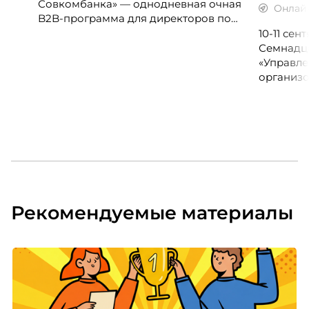
Совкомбанка» — однодневная очная
Онлай
B2B-программа для директоров по
клиентскому опыту, CX-менеджеров,
10-11 се
руководителей колл-центров и
Семнадц
сервисных подразделений.
«Управле
организо
«Проспер
Russia.ru.
Рекомендуемые материалы