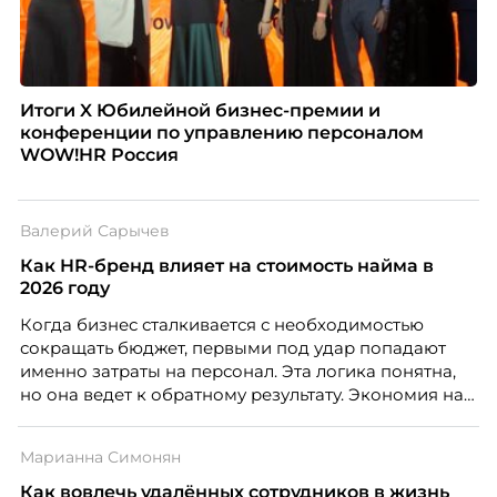
Итоги X Юбилейной бизнес-премии и
конференции по управлению персоналом
WOW!HR Россия
Валерий Сарычев
Как HR-бренд влияет на стоимость найма в
2026 году
Когда бизнес сталкивается с необходимостью
сокращать бюджет, первыми под удар попадают
именно затраты на персонал. Эта логика понятна,
но она ведет к обратному результату. Экономия на
сотрудниках напрямую снижает качество продукта,
клиентского сервиса и репутации компании, а
Марианна Симонян
значит – сокращает доходы бизнеса.
Как вовлечь удалённых сотрудников в жизнь