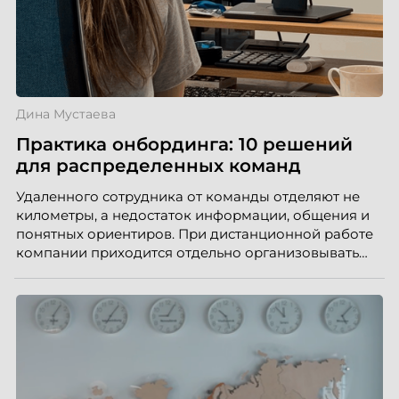
Дина Мустаева
Практика онбординга: 10 решений
для распределенных команд
Удаленного сотрудника от команды отделяют не
километры, а недостаток информации, общения и
понятных ориентиров. При дистанционной работе
компании приходится отдельно организовывать
многое из того, что в офисе происходит
естественно. Дина Мустаева, руководитель отдела
по работе с персоналом Инфомаксимум,
рассказывает, как выстроить адаптацию
распределенной команды без лишнего контроля и
бесконечных созвонов.