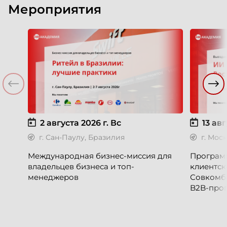
Мероприятия
2 августа 2026 г.
Вс
13 авг
г. Сан-Паулу, Бразилия
г. Мос
Международная бизнес-миссия для
Программ
владельцев бизнеса и топ-
клиентск
менеджеров
Совкомб
B2B-прог
клиентск
руководи
сервисны