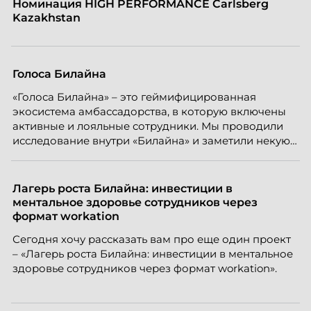
Номинация HIGH PERFORMANCE Carlsberg
Kazakhstan
Голоса Билайна
«Голоса Билайна» – это геймифицированная
экосистема амбассадорства, в которую включены
активные и лояльные сотрудники. Мы проводили
исследование внутри «Билайна» и заметили некую
особенность. Сотрудники в компании хотят не
только материальную мотивацию, но и систему
благодарности и публичного признания.
Лагерь роста Билайна: инвестиции в
ментальное здоровье сотрудников через
формат workation
Сегодня хочу рассказать вам про еще один проект
– «Лагерь роста Билайна: инвестиции в ментальное
здоровье сотрудников через формат workation».