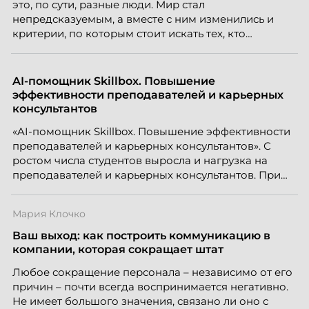
это, по сути, разные люди. Мир стал
непредсказуемым, а вместе с ним изменились и
критерии, по которым стоит искать тех, кто
способен вести команду вперёд. О том, какие
качества сегодня отличают настоящего лидера от
«свадебного генерала», почему стандартные
AI-помощник Skillbox. Повышение
системы оценки часто упускают самых талантливых
эффективности преподавателей и карьерных
людей и как выявить лидерский потенциал ещё до
консультантов
того, как он проявится в цифрах KPI, рассказывает
«AI-помощник Skillbox. Повышение эффективности
Тимур Соколов, ключевой эксперт по
преподавателей и карьерных консультантов». С
стратегическому развитию и формированию
ростом числа студентов выросла и нагрузка на
культуры лидерства в организациях.
преподавателей и карьерных консультантов. При
этом ожидания студентов тоже менялись. Нам
нужно было решить сразу несколько задач:
Мария Клочко
повысить эффективность сотрудников, ускорить
процессы, сохранить качество поддержки и
Ваш выход: как построить коммуникацию в
масштабироваться без роста команды. Так и
компании, которая сокращает штат
появился AI-помощник, встроенный в платформу
Любое сокращение персонала – независимо от его
Skillbox.
причин – почти всегда воспринимается негативно.
Не имеет большого значения, связано ли оно с