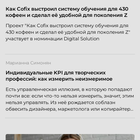
Как Cofix выстроил систему обучения для 430
кофеен и сделал её удобной для поколения Z
Проект "Как Cofix выстроил систему обучения для
430 кофеен и сделал её удобной для поколения Z"
участвует в номинации Digital Solution
Марианна Симонян
Индивидуальные KPI для творческих
профессий: как измерить неизмеримое
Есть управленческая иллюзия, в которую попадают
почти все: если что-то нельзя измерить, значит, этим
нельзя управлять. Из неё рождается соблазн
обвесить дизайнера, маркетолога или копирайтера
цифрами — количеством макетов, числом постов,
объёмом текста — и назвать это системой KPI.
Проблема в том, что так мы измеряем не ценность,
а движение. А творческая работа — это тот редкий