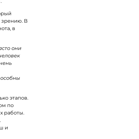
.
орый
 зрению. В
ота, в
асто они
человек
очень
е
способны
ько этапов.
ом по
х работы.
.
ш и