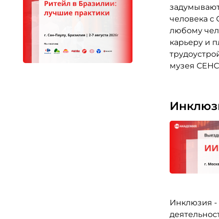
задумывают
человека с 
любому чело
карьеру и п
трудоустро
музея СЕНС
Инклюзи
Инклюзия -
деятельнос