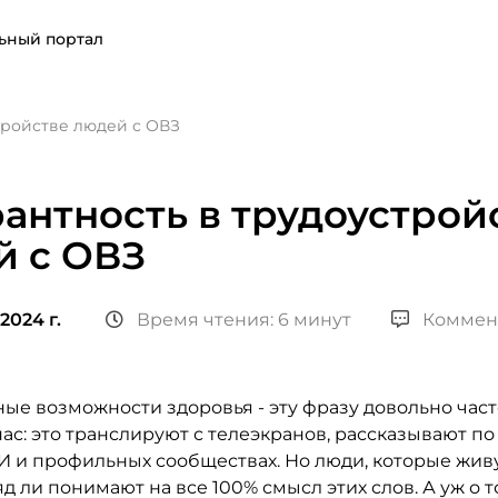
ьный портал
тройстве людей с ОВЗ
антность в трудоустрой
й с ОВЗ
2024 г.
Время чтения: 6 минут
Коммен
ые возможности здоровья - эту фразу довольно час
ас: это транслируют с телеэкранов, рассказывают по
И и профильных сообществах. Но люди, которые жив
д ли понимают на все 100% смысл этих слов. А уж о т