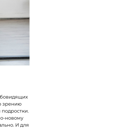
абовидящих
о зрению
и подростки.
по-новому
льно. И для