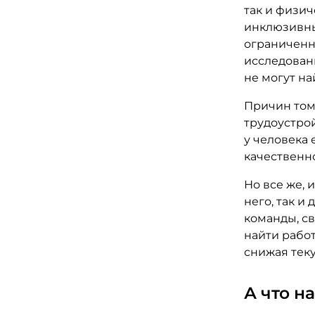
так и физи
инклюзивны
ограниченн
исследовани
не могут на
Причин тому
трудоустрой
у человека 
качественн
Но все же, 
него, так и
команды, св
найти работ
снижая теку
А что н