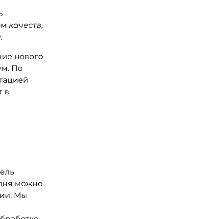
ь
м качеств,
.
ние нового
м. По
итацией
т в
м
тель
одня можно
нии. Мы
обработке