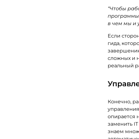
“Чтобы раб
программы 
в чем мы и 
Если сторон
гида, кото
завершению
сложных и н
реальный р
Управл
Конечно, ра
управления
опирается н
заменить I
знаем множ
автоматиче