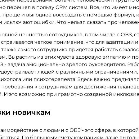
но перешел в пользу CRM систем. Все, что имеет мн
, проще и выгоднее воссоздать с помощью формул, 
 исключают ошибки. Что нельзя сказать про человек
овной ценностью сотрудников, в том числе с ОВЗ, с
. Выстраивается четкое понимание, что для адаптации и
 также самого сотрудника придется работать с жало
ем. Вырастить из этих чувств здоровую эмпатию и п
З - задача эмоционально зрелого руководителя. Рабо
удоустраивает людей с различными ограничениями,
ихолога или психотерапевта. Здесь важно предъявл
 требования к сотрудникам для достижения планов
й. И это возможно при грамотно созданной инклюзив
зки новичкам
аимодействие с людьми с ОВЗ - это сфера, в которо
браться. По большому счету компаниям даже выгодн