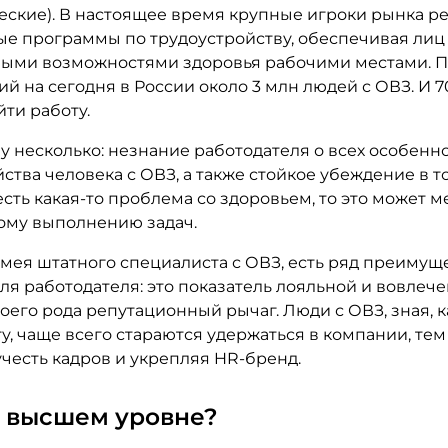
ческие). В настоящее время крупные игроки рынка р
е программы по трудоустройству, обеспечивая лиц
ыми возможностями здоровья рабочими местами. 
й на сегодня в России около 3 млн людей с ОВЗ. И 7
йти работу.
 несколько: незнание работодателя о всех особенн
ства человека с ОВЗ, а также стойкое убеждение в то
есть какая-то проблема со здоровьем, то это может 
ому выполнению задач.
имея штатного специалиста с ОВЗ, есть ряд преимуще
 для работодателя: это показатель лояльной и вовлеч
оего рода репутационный рычаг. Люди с ОВЗ, зная, 
у, чаще всего стараются удержаться в компании, те
честь кадров и укрепляя HR-бренд.
а высшем уровне?