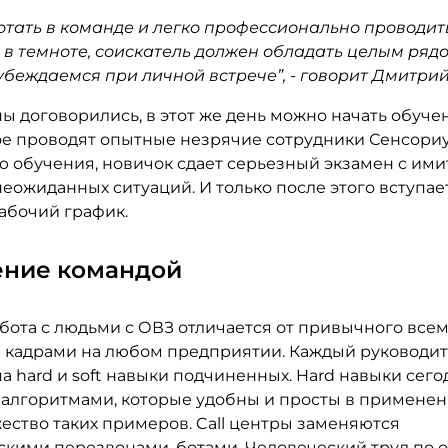
отать в команде и легко профессионально проводит
в темноте, соискатель должен обладать целым рядо
убеждаемся при личной встрече”, - говорит Дмитрий
ы договорились, в этот же день можно начать обуче
рое проводят опытные незрячие сотрудники Сенсориу
 обучения, новичок сдает серьезный экзамен с им
еожиданных ситуаций. И только после этого вступае
абочий график.
ение командой
бота с людьми с ОВЗ отличается от привычного все
 кадрами на любом предприятии. Каждый руководи
а hard и soft навыки подчиненных. Hard навыки сег
T алгоритмами, которые удобны и просты в примене
ество таких примеров. Call центры заменяются
скими перезвонами, ботами. Человеческий труд по 