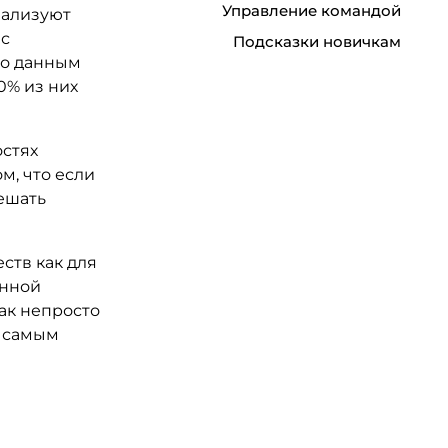
Управление командой
еализуют
 с
Подсказки новичкам
По данным
0% из них
остях
м, что если
мешать
ств как для
енной
как непросто
м самым