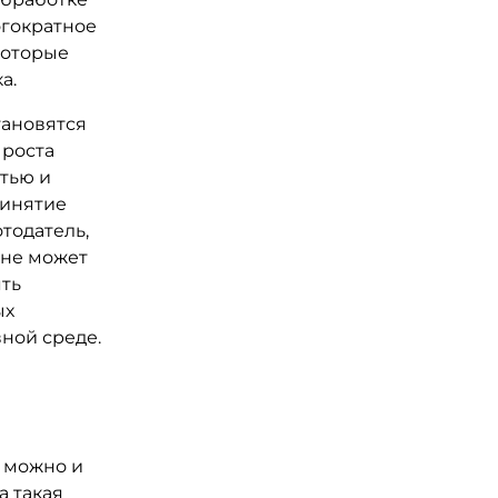
огократное
которые
а.
тановятся
 роста
стью и
ринятие
тодатель,
 не может
ять
ых
ной среде.
й можно и
а такая