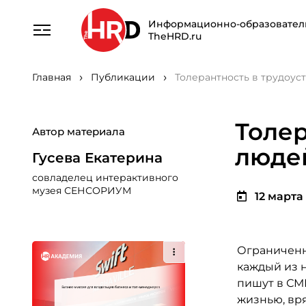
Информационно-образовател
TheHRD.ru
Главная
Публикации
Толерантность в трудоус
Толер
Автор материала
люде
Гусева Екатерина
совладелец интерактивного
музея СЕНСОРИУМ
12 марта 
Ограниченн
каждый из н
пишут в СМ
жизнью, вря