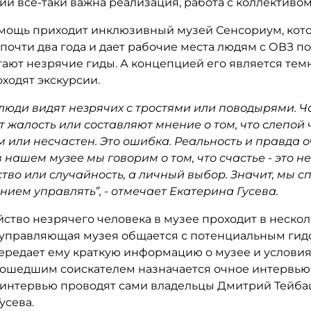
и все-таки важна реализация, работа с коллективом
омощь приходит инклюзивный музей Сенсориум, кот
почти два года и дает рабочие места людям с ОВЗ по
ают незрячие гиды. А концепцией его является темн
ходят экскурсии.
 люди видят незрячих с тростями или поводырями. Ч
 жалость или составляют мнение о том, что слепой 
м или несчастен. Это ошибка. Реальность и правда 
в нашем музее мы говорим о том, что счастье - это н
тво или случайность, а личный выбор. Значит, мы 
нием управлять”, - отмечает Екатерина Гусева.
ство незрячего человека в музее проходит в нескол
 управляющая музея общается с потенциальным гид
передает ему краткую информацию о музее и условия
дошедшим соискателем назначается очное интервью
интервью проводят сами владельцы Дмитрий Тейба
усева.