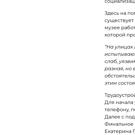
социализаци
Здесь на п
существует 
музее работ
которой про
“На улицах
испытывают
слаб, уязви
разная, но 
обстоятельс
этим состоя
Трудоустрой
Для начала
телефону, 
Далее с по
Финальное 
Екатерина Г