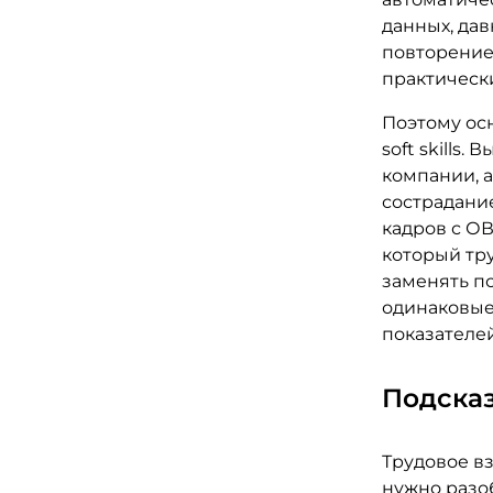
данных, дав
повторение
практически
Поэтому осн
soft skills
компании, а
сострадани
кадров с ОВ
который тр
заменять пс
одинаковые
показателе
Подска
Трудовое вз
нужно разо