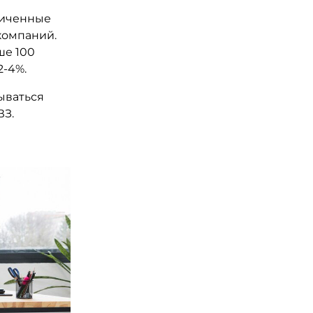
ниченные
компаний.
ше 100
2-4%.
тываться
ВЗ.