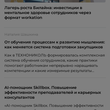
Лагерь роста Билайна: инвестиции в
ментальное здоровье сотрудников через
формат workation
Наталия Шашкина
От обучения процессам к развитию мышления:
как меняется система подготовки закупщиков
Как в ТЕХНОНИКОЛЬ формировалась комплексная
система обучения сотрудников, какие практики
помогают работникам непрерывно наращивать
компетенции и какие измеримые результаты
приносит обучение на реальных проектах.
Рассказывает Наталия Шашкина, директор по
закупкам направления «Минеральная изоляция»
AI-помощник Skillbox. Повышение
компании ТЕХНОНИКОЛЬ.
эффективности преподавателей и карьерных
консультантов
«AI-помощник Skillbox. Повышение эффективности