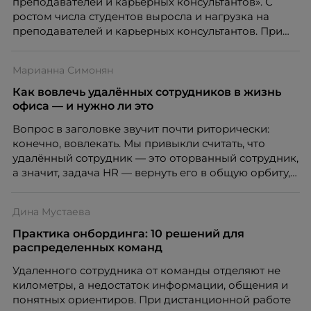
преподавателей и карьерных консультантов». С
ростом числа студентов выросла и нагрузка на
преподавателей и карьерных консультантов. При
этом ожидания студентов тоже менялись. Нам
нужно было решить сразу несколько задач:
Марианна Симонян
повысить эффективность сотрудников, ускорить
процессы, сохранить качество поддержки и
Как вовлечь удалённых сотрудников в жизнь
масштабироваться без роста команды. Так и
офиса — и нужно ли это
появился AI-помощник, встроенный в платформу
Вопрос в заголовке звучит почти риторически:
Skillbox.
конечно, вовлекать. Мы привыкли считать, что
удалённый сотрудник — это оторванный сотрудник,
а значит, задача HR — вернуть его в общую орбиту,
подключить к корпоративной жизни, растопить
дистанцию. Но прежде, чем строить программу
Дина Мустаева
вовлечения, стоит остановиться на неудобном
факте: данные говорят ровно обратное тому, что
Практика онбординга: 10 решений для
подсказывает интуиция. Автор свежего выпуска
распределенных команд
Марианна Симонян — HR Tech лидер, эксперт по
Удаленного сотрудника от команды отделяют не
People Analytics, приглашённый лектор НИУ ВШЭ и
километры, а недостаток информации, общения и
МИФИ, автор книги «Дао женской карьеры».
понятных ориентиров. При дистанционной работе