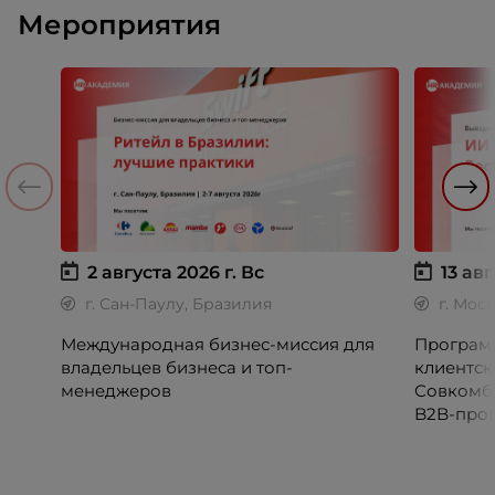
Мероприятия
2 августа 2026 г.
Вс
13 авг
г. Сан-Паулу, Бразилия
г. Мос
Международная бизнес-миссия для
Программ
владельцев бизнеса и топ-
клиентск
менеджеров
Совкомб
B2B-прог
клиентск
руководи
сервисны