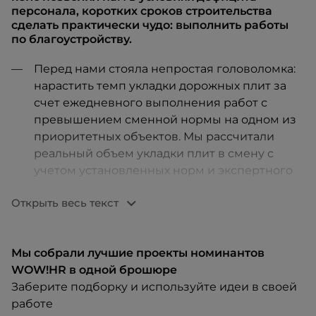
персонала, коротких сроков строительства
сделать практически чудо: выполнить работы
по благоустройству.
Перед нами стояла непростая головоломка:
нарастить темп укладки дорожных плит за
счет ежедневного выполнения работ с
превышением сменной нормы на одном из
приоритетных объектов. Мы рассчитали
реальный объем укладки плит в смену с
учетом установленных норм и экспертного
мнения наших строителей о возможной
Открыть весь текст
выработке. Мы расценили стоимость
укладки плит и ранжировали на две ступени
вверх в штуках и в круглой сумме для
Мы собрали лучшие проекты номинантов
простоты расчета, и погнали.
WOW!HR в одной брошюре
На первой неделе мы оценивали рост
Заберите подборку и используйте идеи в своей
выработки, выстраивали коммуникации для
работе