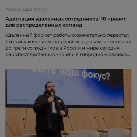
Александра Юстус
Адаптация удаленных сотрудников: 10 правил
для распределенных команд
Удаленный формат работы окончательно перестал
быть исключением: по разным оценкам, от четверти
до трети сотрудников в России и мире сегодня
работают дистанционно или в гибридном режиме.
Но чем шире распространяется удаленка, тем
очевиднее становится разрыв: если в офисе
адаптация во многом происходит сама собой, то на
расстоянии она требует осознанного
проектирования — иначе компания рискует
потерять новичка в первые же месяцы.