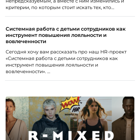
непредсказуемым, а вместе с ним изменились и
критерии, по которым стоит искать тех, кто
способен вести команду вперёд. О том, какие
качества сегодня отличают настоящего лидера от
«свадебного генерала», почему стандартные
Системная работа с детьми сотрудников как
системы оценки часто упускают самых талантливых
инструмент повышения лояльности и
людей и как выявить лидерский потенциал ещё до
вовлеченности
того, как он проявится в цифрах KPI, рассказывает
Сегодня хочу вам рассказать про наш HR-проект
Тимур Соколов, ключевой эксперт по
«Системная работа с детьми сотрудников как
стратегическому развитию и формированию
инструмент повышения лояльности и
культуры лидерства в организациях.
вовлеченности».