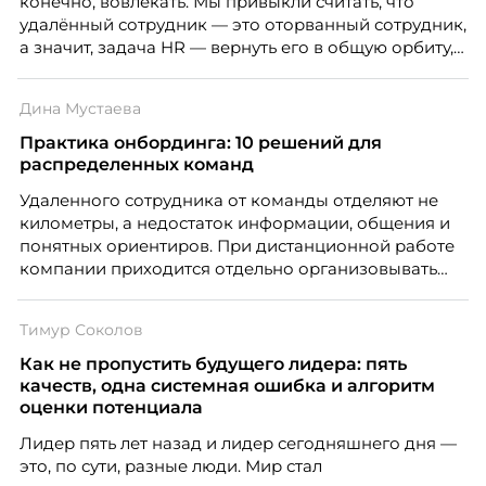
конечно, вовлекать. Мы привыкли считать, что
удалённый сотрудник — это оторванный сотрудник,
а значит, задача HR — вернуть его в общую орбиту,
подключить к корпоративной жизни, растопить
дистанцию. Но прежде, чем строить программу
Дина Мустаева
вовлечения, стоит остановиться на неудобном
факте: данные говорят ровно обратное тому, что
Практика онбординга: 10 решений для
подсказывает интуиция. Автор свежего выпуска
распределенных команд
Марианна Симонян — HR Tech лидер, эксперт по
Удаленного сотрудника от команды отделяют не
People Analytics, приглашённый лектор НИУ ВШЭ и
километры, а недостаток информации, общения и
МИФИ, автор книги «Дао женской карьеры».
понятных ориентиров. При дистанционной работе
компании приходится отдельно организовывать
многое из того, что в офисе происходит
естественно. Дина Мустаева, руководитель отдела
Тимур Соколов
по работе с персоналом Инфомаксимум,
рассказывает, как выстроить адаптацию
Как не пропустить будущего лидера: пять
распределенной команды без лишнего контроля и
качеств, одна системная ошибка и алгоритм
бесконечных созвонов.
оценки потенциала
Лидер пять лет назад и лидер сегодняшнего дня —
это, по сути, разные люди. Мир стал