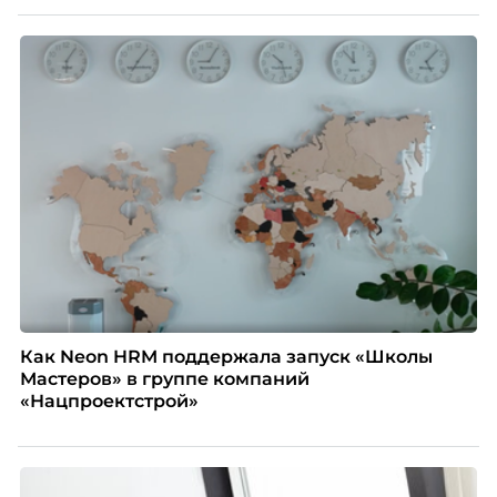
цифрами — количеством макетов, числом постов,
объёмом текста — и назвать это системой KPI.
Проблема в том, что так мы измеряем не ценность,
а движение. А творческая работа — это тот редкий
случай, где движение и результат могут не
совпадать вовсе.
Как Neon HRM поддержала запуск «Школы
Мастеров» в группе компаний
«Нацпроектстрой»