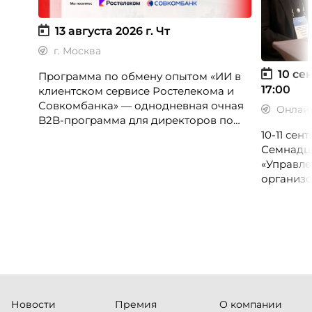
13 августа 2026 г.
Чт
г. Москва
10 сен
Программа по обмену опытом «ИИ в
17:00
клиентском сервисе Ростелекома и
Совкомбанка» — однодневная очная
Онлай
B2B-программа для директоров по
клиентскому опыту, CX-менеджеров,
10-11 се
руководителей колл-центров и
Семнадц
сервисных подразделений.
«Управле
организо
«Проспер
Russia.ru.
Новости
Премия
О компании