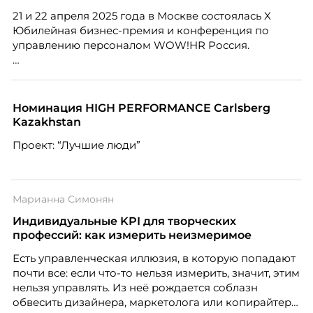
потерять новичка в первые же месяцы.
21 и 22 апреля 2025 года в Москве состоялась X
Юбилейная бизнес-премия и конференция по
управлению персоналом WOW!HR Россия.
Победители – лучшие проекты в сфере управления
персоналом, были определены путем голосования
номинантов и гостей мероприятия.
Номинация HIGH PERFORMANCE Carlsberg
Kazakhstan
Проект: “Лучшие люди”
Марианна Симонян
Индивидуальные KPI для творческих
профессий: как измерить неизмеримое
Есть управленческая иллюзия, в которую попадают
почти все: если что-то нельзя измерить, значит, этим
нельзя управлять. Из неё рождается соблазн
обвесить дизайнера, маркетолога или копирайтера