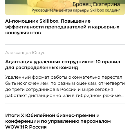
AI-помощник Skillbox. Повышение
эффективности преподавателей и карьерных
консультантов
Александра Юстус
Адаптация удаленных сотрудников: 10 правил
для распределенных команд
Удаленный формат работы окончательно перестал
быть исключением: по разным оценкам, от четверти
до трети сотрудников в России и мире сегодня
работают дистанционно или в гибридном режиме.
Но чем шире распространяется удаленка, тем
очевиднее становится разрыв: если в офисе
адаптация во многом происходит сама собой, то на
Итоги X Юбилейной бизнес-премии и
расстоянии она требует осознанного
конференции по управлению персоналом
проектирования — иначе компания рискует
WOW!HR Россия