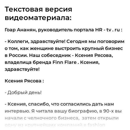
Текстовая версия
видеоматериала:
Гоар Ананян, руководитель портала
HR
-
tv
.
ru
:
- Коллеги, здравствуйте! Сегодня мы поговорим
о том, как женщине выстроить крупный бизнес
в России. Наш собеседник - Ксения Рясова,
владелица бренда
Finn Flare
. Ксения,
здравствуйте!
Ксения Рясова
:
- Добрый день!
- Ксения, спасибо, что согласились дать нам
интервью. Я читала вашу биографию, в 90-х вы
начали с челночного бизнеса, затем открыли
одну из крупнейших компаний в
fashion