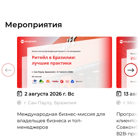
Мероприятия
2 августа 2026 г.
Вс
13 авг
г. Сан-Паулу, Бразилия
г. Мос
Международная бизнес-миссия для
Программ
владельцев бизнеса и топ-
клиентск
менеджеров
Совкомб
B2B-прог