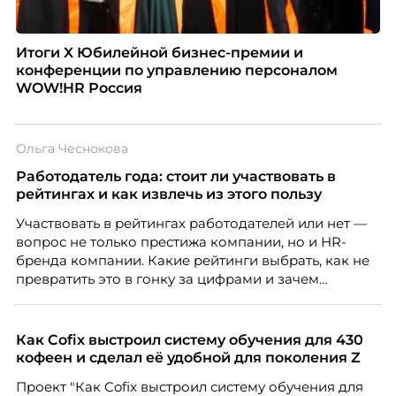
Итоги X Юбилейной бизнес-премии и
конференции по управлению персоналом
WOW!HR Россия
Ольга Чеснокова
Работодатель года: стоит ли участвовать в
рейтингах и как извлечь из этого пользу
Участвовать в рейтингах работодателей или нет —
вопрос не только престижа компании, но и HR-
бренда компании. Какие рейтинги выбрать, как не
превратить это в гонку за цифрами и зачем
небольшой компании соревноваться в одном
списке с Яндексом и Озоном. Рассказывает Ольга
Чеснокова, HR-директор Right line.
Как Cofix выстроил систему обучения для 430
кофеен и сделал её удобной для поколения Z
Проект "Как Cofix выстроил систему обучения для