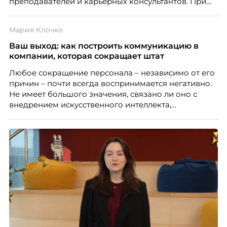
преподавателей и карьерных консультантов. При
этом ожидания студентов тоже менялись. Нам
нужно было решить сразу несколько задач:
Мария Клочко
повысить эффективность сотрудников, ускорить
процессы, сохранить качество поддержки и
Ваш выход: как построить коммуникацию в
масштабироваться без роста команды. Так и
компании, которая сокращает штат
появился AI-помощник, встроенный в платформу
Любое сокращение персонала – независимо от его
Skillbox.
причин – почти всегда воспринимается негативно.
Не имеет большого значения, связано ли оно с
внедрением искусственного интеллекта,
изменением бизнес-модели, финансовыми
трудностями или пересмотром организационной
структуры компании. Для сотрудников сокращения
означают потерю стабильности, а для внешнего
рынка становятся сигналом о возможных
проблемах организации. В результате увольнения
нередко превращаются в фактор, который
негативно влияет HR-бренд работодателя.