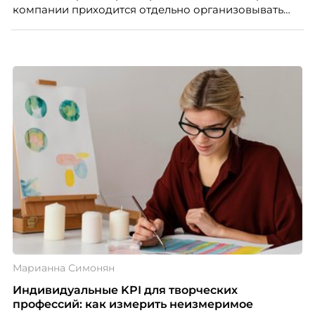
компании приходится отдельно организовывать
многое из того, что в офисе происходит
естественно. Дина Мустаева, руководитель отдела
по работе с персоналом Инфомаксимум,
рассказывает, как выстроить адаптацию
распределенной команды без лишнего контроля и
бесконечных созвонов.
Марианна Симонян
Индивидуальные KPI для творческих
профессий: как измерить неизмеримое