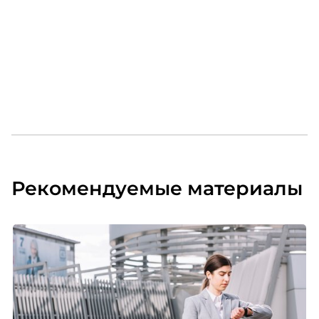
клиентск
руководи
сервисны
Рекомендуемые материалы