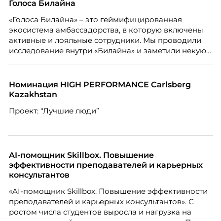
Голоса Билайна
«Голоса Билайна» – это геймифицированная
экосистема амбассадорства, в которую включены
активные и лояльные сотрудники. Мы проводили
исследование внутри «Билайна» и заметили некую
особенность. Сотрудники в компании хотят не
только материальную мотивацию, но и систему
благодарности и публичного признания.
Номинация HIGH PERFORMANCE Carlsberg
Kazakhstan
Проект: “Лучшие люди”
AI-помощник Skillbox. Повышение
эффективности преподавателей и карьерных
консультантов
«AI-помощник Skillbox. Повышение эффективности
преподавателей и карьерных консультантов». С
ростом числа студентов выросла и нагрузка на