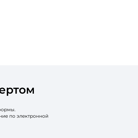
пертом
формы.
ение по электронной