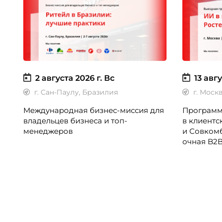
2 августа 2026 г.
Вс
13 авгу
г. Сан-Паулу, Бразилия
г. Моск
Международная бизнес-миссия для
Программ
владельцев бизнеса и топ-
в клиентс
менеджеров
и Совком
очная B2
директоро
CX-менед
колл-цент
подразде