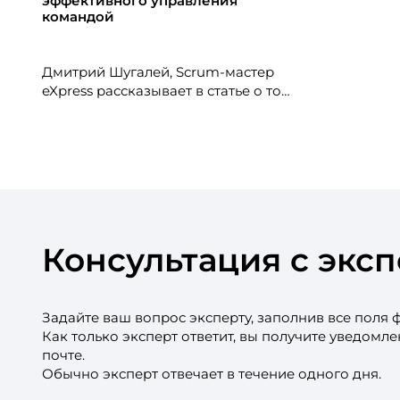
эффективного управления
командой
Дмитрий Шугалей, Scrum-мастер
eXpress рассказывает в статье о том,
как эффективно управлять
командами в условиях изменений и
развивать их потенциал, а также
делится инструментами для оценки
состояния команды, мотивации
участников и
кроссфункциональности и наглядно
демонстрирует вызовы и
Консультация с экс
ограничения Agile-подхода.
Задайте ваш вопрос эксперту, заполнив все поля 
Как только эксперт ответит, вы получите уведомл
почте.
Обычно эксперт отвечает в течение одного дня.