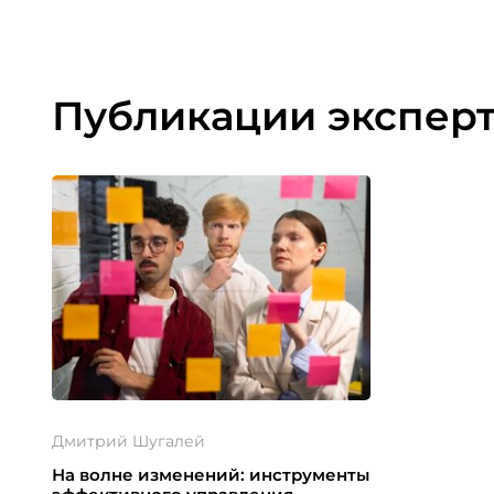
Публикации экспер
Дмитрий Шугалей
На волне изменений: инструменты