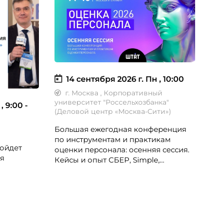
2
14 сентября 2026 г.
Пн , 10:00
г. Москва
, Корпоративный
университет "Россельхозбанка"
 , 9:00 -
П
(Деловой центр «Москва-Сити»)
с
М
Большая ежегодная конференция
W
по инструментам и практикам
М
ройдет
оценки персонала: осенняя сессия.
я
Кейсы и опыт СБЕР, Simple,
Северсталь, Норникель, РСХБ,
Ростелеком, ОТП Банк, билайн, ITMS
рталом
и др.