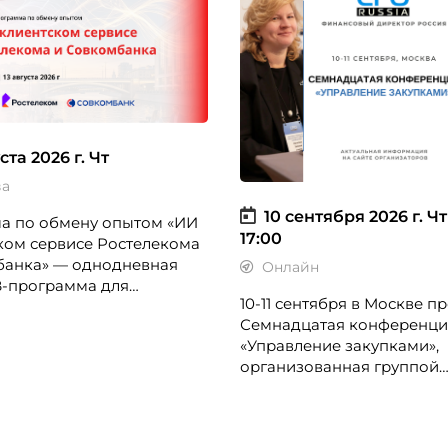
ста 2026 г.
Чт
ва
10 сентября 2026 г.
Чт
а по обмену опытом «ИИ
17:00
ком сервисе Ростелекома
банка» — однодневная
Онлайн
B-программа для
10-11 сентября в Москве п
в по клиентскому опыту,
Семнадцатая конференци
жеров, руководителей
«Управление закупками»,
ров и сервисных
организованная группой
лений.
«Просперити Медиа» и по
CFO-Russia.ru.