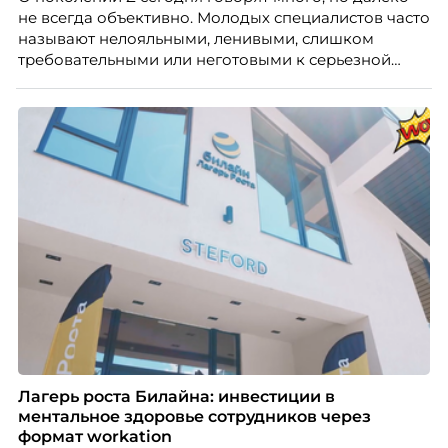
не всегда объективно. Молодых специалистов часто
называют нелояльными, ленивыми, слишком
требовательными или неготовыми к серьезной
работе. Эти стереотипы влияют на решения
работодателей и нередко становятся причиной
кадровых ошибок. В этой статье Марина Ускова,
руководитель отдела подбора персонала
рекрутинговой компании, разбирает самые
распространенные мифы о зумерах и объясняет,
почему устаревшие представления мешают
бизнесу находить и удерживать сильных
сотрудников.
Лагерь роста Билайна: инвестиции в
ментальное здоровье сотрудников через
формат workation