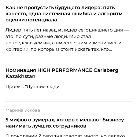
Как не пропустить будущего лидера: пять
качеств, одна системная ошибка и алгоритм
оценки потенциала
Лидер пять лет назад и лидер сегодняшнего дня —
это, по сути, разные люди. Мир стал
непредсказуемым, а вместе с ним изменились и
критерии, по которым стоит искать тех, кто
способен вести команду вперёд. О том, какие
качества сегодня отличают настоящего лидера от
«свадебного генерала», почему стандартные
Номинация HIGH PERFORMANCE Carlsberg
системы оценки часто упускают самых талантливых
Kazakhstan
людей и как выявить лидерский потенциал ещё до
Проект: “Лучшие люди”
того, как он проявится в цифрах KPI, рассказывает
Тимур Соколов, ключевой эксперт по
стратегическому развитию и формированию
культуры лидерства в организациях.
Марина Ускова
5 мифов о зумерах, которые мешают бизнесу
нанимать лучших сотрудников
О поколении Z сегодня говорят много, но далеко