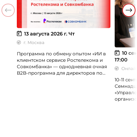
13 августа 2026 г.
Чт
г. Москва
10 сен
Программа по обмену опытом «ИИ в
17:00
клиентском сервисе Ростелекома и
Совкомбанка» — однодневная очная
Онлай
B2B-программа для директоров по
клиентскому опыту, CX-менеджеров,
10-11 се
руководителей колл-центров и
Семнадц
сервисных подразделений.
«Управле
организо
«Проспер
Russia.ru.