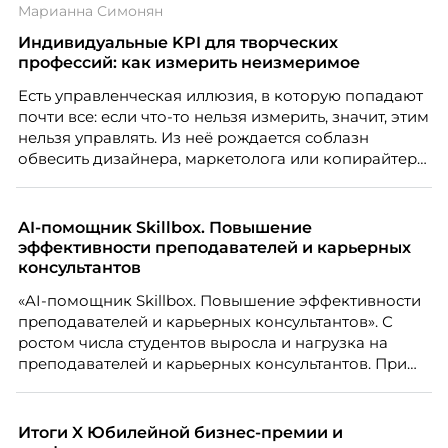
Марианна Симонян
Индивидуальные KPI для творческих
профессий: как измерить неизмеримое
Есть управленческая иллюзия, в которую попадают
почти все: если что-то нельзя измерить, значит, этим
нельзя управлять. Из неё рождается соблазн
обвесить дизайнера, маркетолога или копирайтера
цифрами — количеством макетов, числом постов,
объёмом текста — и назвать это системой KPI.
Проблема в том, что так мы измеряем не ценность,
AI-помощник Skillbox. Повышение
а движение. А творческая работа — это тот редкий
эффективности преподавателей и карьерных
случай, где движение и результат могут не
консультантов
совпадать вовсе.
«AI-помощник Skillbox. Повышение эффективности
преподавателей и карьерных консультантов». С
ростом числа студентов выросла и нагрузка на
преподавателей и карьерных консультантов. При
этом ожидания студентов тоже менялись. Нам
нужно было решить сразу несколько задач:
повысить эффективность сотрудников, ускорить
Итоги X Юбилейной бизнес-премии и
процессы, сохранить качество поддержки и