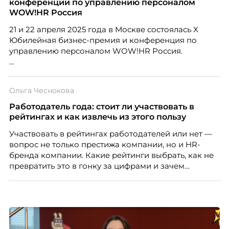
конференции по управлению персоналом
масштабироваться без роста команды. Так и
WOW!HR Россия
появился AI-помощник, встроенный в платформу
21 и 22 апреля 2025 года в Москве состоялась X
Skillbox.
Юбилейная бизнес-премия и конференция по
управлению персоналом WOW!HR Россия.
Победители – лучшие проекты в сфере управления
персоналом, были определены путем голосования
Ольга Чеснокова
номинантов и гостей мероприятия.
Работодатель года: стоит ли участвовать в
рейтингах и как извлечь из этого пользу
Участвовать в рейтингах работодателей или нет —
вопрос не только престижа компании, но и HR-
бренда компании. Какие рейтинги выбрать, как не
превратить это в гонку за цифрами и зачем
небольшой компании соревноваться в одном
списке с Яндексом и Озоном. Рассказывает Ольга
Чеснокова, HR-директор Right line.