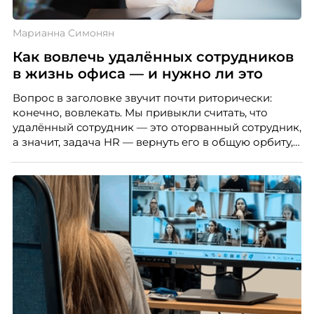
Марианна Симонян
Как вовлечь удалённых сотрудников
в жизнь офиса — и нужно ли это
Вопрос в заголовке звучит почти риторически:
конечно, вовлекать. Мы привыкли считать, что
удалённый сотрудник — это оторванный сотрудник,
а значит, задача HR — вернуть его в общую орбиту,
подключить к корпоративной жизни, растопить
дистанцию. Но прежде, чем строить программу
вовлечения, стоит остановиться на неудобном
факте: данные говорят ровно обратное тому, что
подсказывает интуиция. Автор свежего выпуска
Марианна Симонян — HR Tech лидер, эксперт по
People Analytics, приглашённый лектор НИУ ВШЭ и
МИФИ, автор книги «Дао женской карьеры».