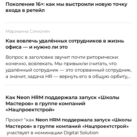
Поколение 16+: как мы выстроили новую точку
входа в ретейл
Марианна Симонян
Как вовлечь удалённых сотрудников в жизнь
офиса — и нужно ли это
Вопрос в заголовке звучит почти риторически:
конечно, вовлекать. Мы привыкли считать, что
удалённый сотрудник — это оторванный сотрудник,
а значит, задача HR — вернуть его в общую орбиту,
подключить к корпоративной жизни, растопить
дистанцию. Но прежде, чем строить программу
вовлечения, стоит остановиться на неудобном
Как Neon HRM поддержала запуск «Школы
факте: данные говорят ровно обратное тому, что
Мастеров» в группе компаний
подсказывает интуиция. Автор свежего выпуска
«Нацпроектстрой»
Марианна Симонян — HR Tech лидер, эксперт по
Проект "как
Neon
HRM поддержала запуск «Школы
People Analytics, приглашённый лектор НИУ ВШЭ и
Мастеров» в группе компаний «Нацпроектстрой»
МИФИ, автор книги «Дао женской карьеры».
участвует в номинации Digital Solution