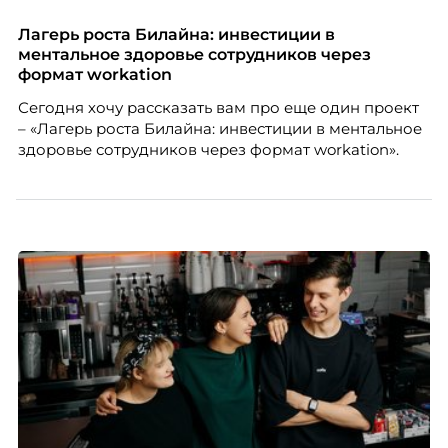
очевиднее становится разрыв: если в офисе
адаптация во многом происходит сама собой, то на
Лагерь роста Билайна: инвестиции в
расстоянии она требует осознанного
ментальное здоровье сотрудников через
проектирования — иначе компания рискует
формат workation
потерять новичка в первые же месяцы.
Сегодня хочу рассказать вам про еще один проект
– «Лагерь роста Билайна: инвестиции в ментальное
здоровье сотрудников через формат workation».