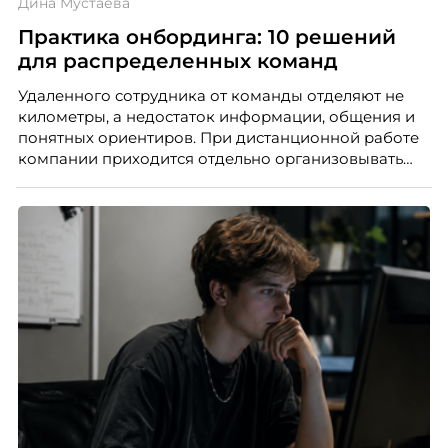
Дина Мустаева
Практика онбординга: 10 решений
для распределенных команд
Удаленного сотрудника от команды отделяют не
километры, а недостаток информации, общения и
понятных ориентиров. При дистанционной работе
компании приходится отдельно организовывать
многое из того, что в офисе происходит
естественно. Дина Мустаева, руководитель отдела
по работе с персоналом Инфомаксимум,
рассказывает, как выстроить адаптацию
распределенной команды без лишнего контроля и
бесконечных созвонов.