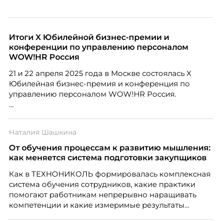
Итоги X Юбилейной бизнес-премии и
конференции по управлению персоналом
WOW!HR Россия
21 и 22 апреля 2025 года в Москве состоялась X
Юбилейная бизнес-премия и конференция по
управлению персоналом WOW!HR Россия.
Победители – лучшие проекты в сфере управления
персоналом, были определены путем голосования
Наталия Шашкина
номинантов и гостей мероприятия.
От обучения процессам к развитию мышления:
как меняется система подготовки закупщиков
Как в ТЕХНОНИКОЛЬ формировалась комплексная
система обучения сотрудников, какие практики
помогают работникам непрерывно наращивать
компетенции и какие измеримые результаты
приносит обучение на реальных проектах.