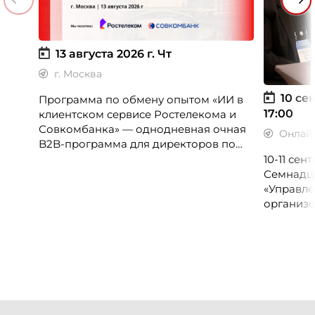
13 августа 2026 г.
Чт
г. Москва
10 сен
Программа по обмену опытом «ИИ в
17:00
клиентском сервисе Ростелекома и
Совкомбанка» — однодневная очная
Онлай
B2B-программа для директоров по
клиентскому опыту, CX-менеджеров,
10-11 се
руководителей колл-центров и
Семнадц
сервисных подразделений.
«Управле
организо
«Проспер
Russia.ru.