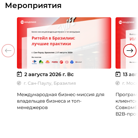
Мероприятия
2 августа 2026 г.
Вс
13 авг
г. Сан-Паулу, Бразилия
г. Мос
Международная бизнес-миссия для
Программ
владельцев бизнеса и топ-
клиентск
менеджеров
Совкомб
B2B-прог
клиентск
руководи
сервисны