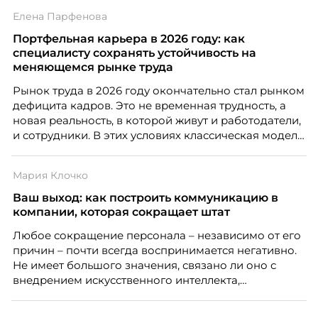
объёмом текста — и назвать это системой KPI.
Елена Парфенова
Проблема в том, что так мы измеряем не ценность,
а движение. А творческая работа — это тот редкий
Портфельная карьера в 2026 году: как
случай, где движение и результат могут не
специалисту сохранять устойчивость на
совпадать вовсе.
меняющемся рынке труда
Рынок труда в 2026 году окончательно стал рынком
дефицита кадров. Это не временная трудность, а
новая реальность, в которой живут и работодатели,
и сотрудники. В этих условиях классическая модель
«одна работа на всю жизнь» уходит в прошлое. Ей
на смену приходит портфельная карьера –
Мария Клочко
продуманная система из нескольких
профессиональных опор, которая даёт специалисту
Ваш выход: как построить коммуникацию в
устойчивость, гибкость и возможности для роста.
компании, которая сокращает штат
Автор – Елена Парфенова, карьерный консультант,
Любое сокращение персонала – независимо от его
HR-эксперт, наставник. Разбирает, как работает эта
причин – почти всегда воспринимается негативно.
модель и кому она подходит в первую очередь.
Не имеет большого значения, связано ли оно с
внедрением искусственного интеллекта,
изменением бизнес-модели, финансовыми
трудностями или пересмотром организационной