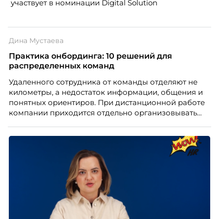
участвует в номинации Digital Solution
Дина Мустаева
Практика онбординга: 10 решений для
распределенных команд
Удаленного сотрудника от команды отделяют не
километры, а недостаток информации, общения и
понятных ориентиров. При дистанционной работе
компании приходится отдельно организовывать
многое из того, что в офисе происходит
естественно. Дина Мустаева, руководитель отдела
по работе с персоналом Инфомаксимум,
рассказывает, как выстроить адаптацию
распределенной команды без лишнего контроля и
бесконечных созвонов.