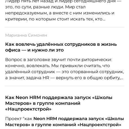
Лидер пять лет назад и лидер сегодняшнего дня —
это, по сути, разные люди. Мир стал
непредсказуемым, а вместе с ним изменились и
критерии, по которым стоит искать тех, кто
способен вести команду вперёд. О том, какие
качества сегодня отличают настоящего лидера от
Марианна Симонян
«свадебного генерала», почему стандартные
системы оценки часто упускают самых талантливых
Как вовлечь удалённых сотрудников в жизнь
людей и как выявить лидерский потенциал ещё до
офиса — и нужно ли это
того, как он проявится в цифрах KPI, рассказывает
Вопрос в заголовке звучит почти риторически:
Тимур Соколов, ключевой эксперт по
конечно, вовлекать. Мы привыкли считать, что
стратегическому развитию и формированию
удалённый сотрудник — это оторванный сотрудник,
культуры лидерства в организациях.
а значит, задача HR — вернуть его в общую орбиту,
подключить к корпоративной жизни, растопить
дистанцию. Но прежде, чем строить программу
вовлечения, стоит остановиться на неудобном
Как Neon HRM поддержала запуск «Школы
факте: данные говорят ровно обратное тому, что
Мастеров» в группе компаний
подсказывает интуиция. Автор свежего выпуска
«Нацпроектстрой»
Марианна Симонян — HR Tech лидер, эксперт по
Проект "как
Neon
HRM поддержала запуск «Школы
People Analytics, приглашённый лектор НИУ ВШЭ и
Мастеров» в группе компаний «Нацпроектстрой»
МИФИ, автор книги «Дао женской карьеры».