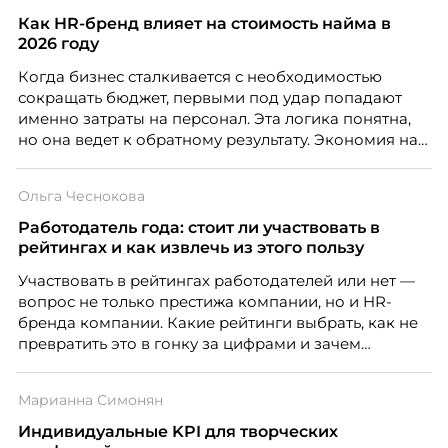
Как HR-бренд влияет на стоимость найма в
2026 году
Когда бизнес сталкивается с необходимостью
сокращать бюджет, первыми под удар попадают
именно затраты на персонал. Эта логика понятна,
но она ведет к обратному результату. Экономия на
сотрудниках напрямую снижает качество продукта,
клиентского сервиса и репутации компании, а
Ольга Чеснокова
значит – сокращает доходы бизнеса.
Работодатель года: стоит ли участвовать в
рейтингах и как извлечь из этого пользу
Участвовать в рейтингах работодателей или нет —
вопрос не только престижа компании, но и HR-
бренда компании. Какие рейтинги выбрать, как не
превратить это в гонку за цифрами и зачем
небольшой компании соревноваться в одном
списке с Яндексом и Озоном. Рассказывает Ольга
Марианна Симонян
Чеснокова, HR-директор Right line.
Индивидуальные KPI для творческих