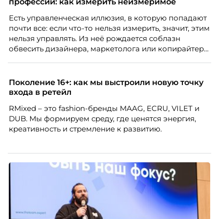
профессий: как измерить неизмеримое
Есть управленческая иллюзия, в которую попадают
почти все: если что-то нельзя измерить, значит, этим
нельзя управлять. Из неё рождается соблазн
обвесить дизайнера, маркетолога или копирайтера
цифрами — количеством макетов, числом постов,
объёмом текста — и назвать это системой KPI.
Проблема в том, что так мы измеряем не ценность,
Поколение 16+: как мы выстроили новую точку
а движение. А творческая работа — это тот редкий
входа в ретейл
случай, где движение и результат могут не
RMixed – это fashion-бренды MAAG, ECRU, VILET и
совпадать вовсе.
DUB. Мы формируем среду, где ценятся энергия,
креативность и стремление к развитию.