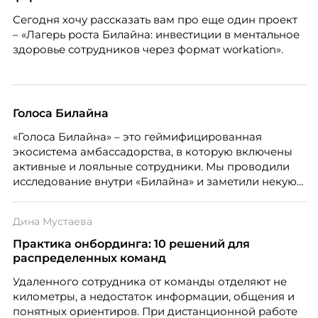
Марианна Симонян — HR Tech лидер, эксперт по
Сегодня хочу рассказать вам про еще один проект
People Analytics, приглашённый лектор НИУ ВШЭ и
– «Лагерь роста Билайна: инвестиции в ментальное
МИФИ, автор книги «Дао женской карьеры».
здоровье сотрудников через формат workation».
Голоса Билайна
«Голоса Билайна» – это геймифицированная
экосистема амбассадорства, в которую включены
активные и лояльные сотрудники. Мы проводили
исследование внутри «Билайна» и заметили некую
особенность. Сотрудники в компании хотят не
только материальную мотивацию, но и систему
Дина Мустаева
благодарности и публичного признания.
Практика онбординга: 10 решений для
распределенных команд
Удаленного сотрудника от команды отделяют не
километры, а недостаток информации, общения и
понятных ориентиров. При дистанционной работе