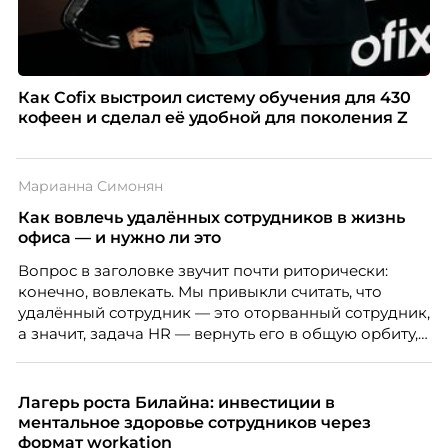
Как Cofix выстроил систему обучения для 430
кофеен и сделал её удобной для поколения Z
Марианна Симонян
Как вовлечь удалённых сотрудников в жизнь
офиса — и нужно ли это
Вопрос в заголовке звучит почти риторически:
конечно, вовлекать. Мы привыкли считать, что
удалённый сотрудник — это оторванный сотрудник,
а значит, задача HR — вернуть его в общую орбиту,
подключить к корпоративной жизни, растопить
дистанцию. Но прежде, чем строить программу
вовлечения, стоит остановиться на неудобном
Лагерь роста Билайна: инвестиции в
факте: данные говорят ровно обратное тому, что
ментальное здоровье сотрудников через
подсказывает интуиция. Автор свежего выпуска
формат workation