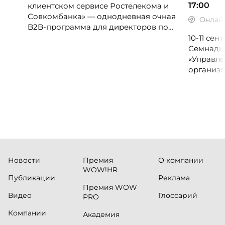
17:00
клиентском сервисе Ростелекома и
Совкомбанка» — однодневная очная
Онлай
B2B-программа для директоров по
клиентскому опыту, CX-менеджеров,
10-11 се
руководителей колл-центров и
Семнадц
сервисных подразделений.
«Управле
организо
«Проспер
Russia.ru.
Новости
Премия
О компании
WOW!HR
Публикации
Реклама
Премия WOW
Видео
Глоссарий
PRO
Компании
Академия