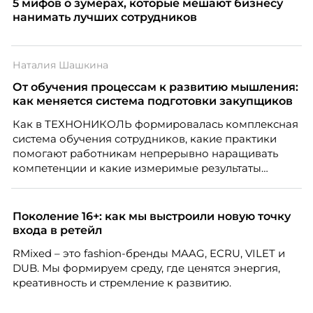
5 мифов о зумерах, которые мешают бизнесу
нанимать лучших сотрудников
Наталия Шашкина
От обучения процессам к развитию мышления:
как меняется система подготовки закупщиков
Как в ТЕХНОНИКОЛЬ формировалась комплексная
система обучения сотрудников, какие практики
помогают работникам непрерывно наращивать
компетенции и какие измеримые результаты
приносит обучение на реальных проектах.
Рассказывает Наталия Шашкина, директор по
закупкам направления «Минеральная изоляция»
Поколение 16+: как мы выстроили новую точку
компании ТЕХНОНИКОЛЬ.
входа в ретейл
RMixed – это fashion-бренды MAAG, ECRU, VILET и
DUB. Мы формируем среду, где ценятся энергия,
креативность и стремление к развитию.