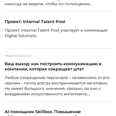
никогда не видели, чтобы он полноценно
почувствовал себя частью команды.
Проект: Internal Talent Pool
Проект: Internal Talent Pool участвует в номинации
Digital Solutions.
Мария Клочко
Ваш выход: как построить коммуникацию в
компании, которая сокращает штат
Любое сокращение персонала – независимо от его
причин – почти всегда воспринимается негативно.
Не имеет большого значения, связано ли оно с
внедрением искусственного интеллекта,
изменением бизнес-модели, финансовыми
трудностями или пересмотром организационной
структуры компании. Для сотрудников сокращения
AI-помощник Skillbox. Повышение
означают потерю стабильности, а для внешнего