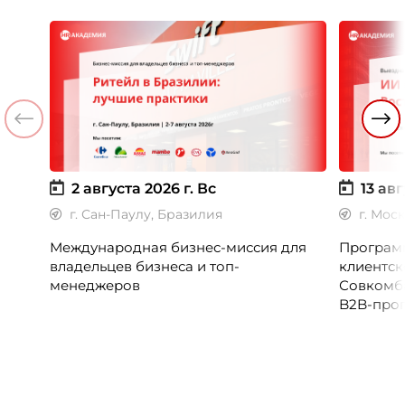
2 августа 2026 г.
Вс
13 авг
г. Сан-Паулу, Бразилия
г. Мос
Международная бизнес-миссия для
Программ
владельцев бизнеса и топ-
клиентск
менеджеров
Совкомб
B2B-прог
клиентск
руководи
сервисны