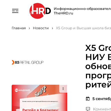
Информационно-образовател
TheHRD.ru
Главная
Новости
X5 Group и Высшая школа би
X5 Gr
НИУ 
обно
прог
рите
5 сентяб
Коммент