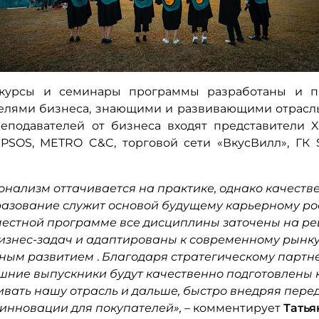
курсы и семинары программы разработаны и п
елями бизнеса, знающими и развивающими отрасль
еподавателей от бизнеса входят представители X
 IPSOS, METRO C&C, торговой сети «ВкусВилл», ГК 
нализм оттачивается на практике, однако качеств
азование служит основой будущему карьерному рос
естной программе все дисциплины заточены на р
изнес-задач и адаптированы к современному рынку 
ьным развитием
.
Благодаря стратегическому партн
ашние выпускники будут качественно подготовлены к
ивать нашу отрасль и дальше, быстро внедряя пере
 инновации для покупателей», –
комментирует
Татья