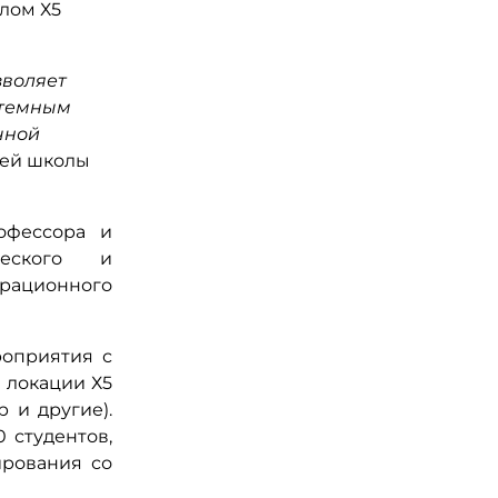
алом Х5
зволяет
стемным
чной
шей школы
офессора и
ческого и
ерационного
роприятия с
 локации Х5
 и другие).
 студентов,
ирования со