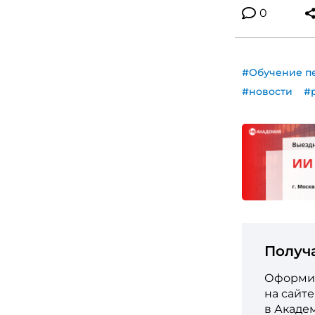
0
#Обучение п
#новости
#
Получ
Оформит
на сайт
в Акаде