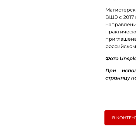
Магистерск
ВШЭ с 2017 
направлен
практическ
приглашена
российском
Фото
Unspl
При испол
страницу п
В КОНТЕН