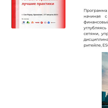
Программа
начиная с
финансовый
углубляяс
сетями, уп
дисциплин
ритейле, ES