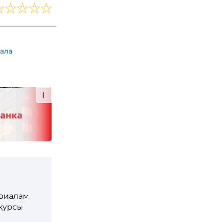
ала
ериалам
 курсы