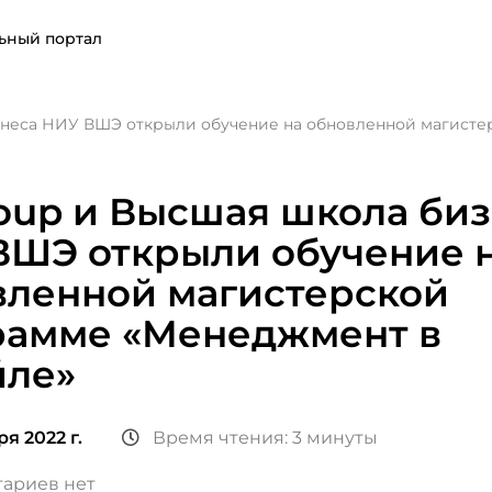
ьный портал
знеса НИУ ВШЭ открыли обучение на обновленной магист
oup и Высшая школа би
ВШЭ открыли обучение 
вленной магистерской
рамме «Менеджмент в
йле»
ря 2022 г.
Время чтения: 3 минуты
ариев нет