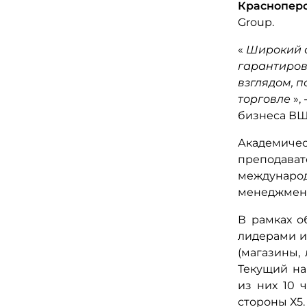
Краснопер
Group.
«
Широкий о
гарантиров
взглядом, 
торговле
»,
бизнеса ВШ
Академиче
преподав
международ
менеджмент
В рамках о
лидерами и
(магазины,
Текущий на
из них 10 
стороны Х5.