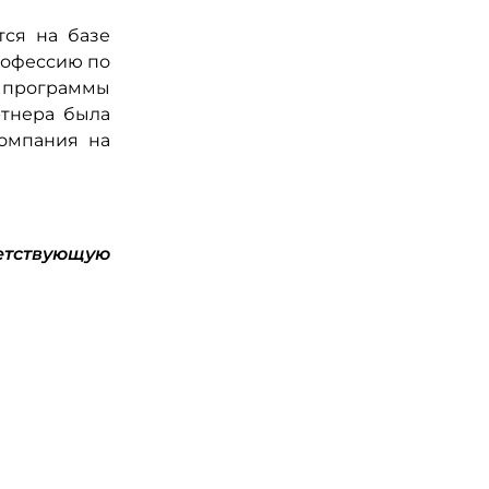
тся на базе
профессию по
 программы
ртнера была
компания на
етствующую