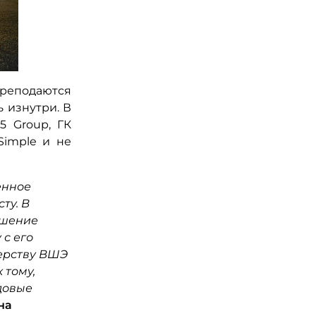
реподаются
 изнутри. В
5 Group, ГК
Simple и не
енное
ту. В
ешение
с его
ерству ВШЭ
 тому,
довые
на