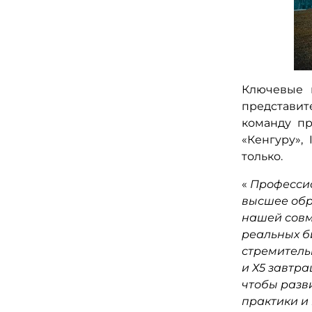
Ключевые 
представит
команду пр
«Кенгуру»,
только.
«
Профессио
высшее обр
нашей совм
реальных б
стремител
и Х5 завтр
чтобы разв
практики и