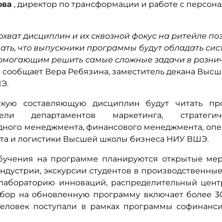
ова
, директор по трансформации и работе с персон
хват дисциплин и их сквозной фокус на ритейле по
ать, что выпускники программы будут обладать си
помогающим решить самые сложные задачи в розни
 - сообщает Вера Ребязина, заместитель декана Выс
Э.
скую составляющую дисциплин будут читать пр
атели департаментов маркетинга, стратеги
ного менеджмента, финансового менеджмента, оп
а и логистики Высшей школы бизнеса НИУ ВШЭ.
бучения на программе планируются открытые ме
ндустрии, экскурсии студентов в производственные
 лабораторию инноваций, распределительный центр
бор на обновленную программу включает более 30
человек поступали в рамках программы софинанс