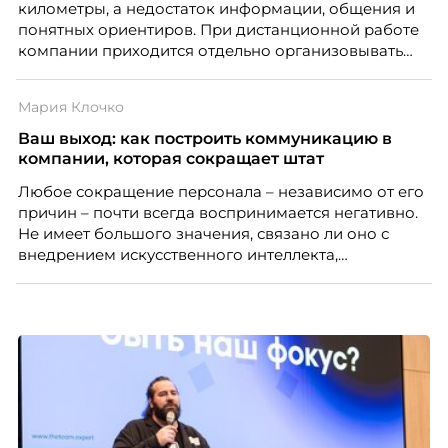
километры, а недостаток информации, общения и
понятных ориентиров. При дистанционной работе
компании приходится отдельно организовывать
многое из того, что в офисе происходит
естественно. Дина Мустаева, руководитель отдела
Мария Клочко
по работе с персоналом Инфомаксимум,
рассказывает, как выстроить адаптацию
Ваш выход: как построить коммуникацию в
распределенной команды без лишнего контроля и
компании, которая сокращает штат
бесконечных созвонов.
Любое сокращение персонала – независимо от его
причин – почти всегда воспринимается негативно.
Не имеет большого значения, связано ли оно с
внедрением искусственного интеллекта,
изменением бизнес-модели, финансовыми
трудностями или пересмотром организационной
структуры компании. Для сотрудников сокращения
означают потерю стабильности, а для внешнего
рынка становятся сигналом о возможных
проблемах организации. В результате увольнения
нередко превращаются в фактор, который
негативно влияет HR-бренд работодателя.