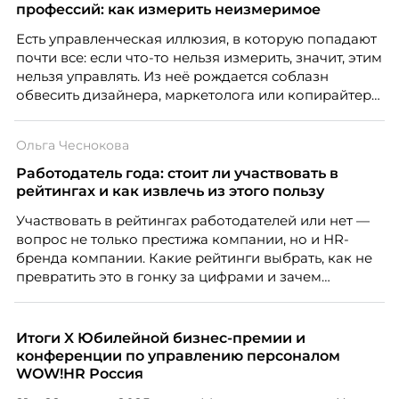
профессий: как измерить неизмеримое
Есть управленческая иллюзия, в которую попадают
почти все: если что-то нельзя измерить, значит, этим
нельзя управлять. Из неё рождается соблазн
обвесить дизайнера, маркетолога или копирайтера
цифрами — количеством макетов, числом постов,
объёмом текста — и назвать это системой KPI.
Ольга Чеснокова
Проблема в том, что так мы измеряем не ценность,
а движение. А творческая работа — это тот редкий
Работодатель года: стоит ли участвовать в
случай, где движение и результат могут не
рейтингах и как извлечь из этого пользу
совпадать вовсе.
Участвовать в рейтингах работодателей или нет —
вопрос не только престижа компании, но и HR-
бренда компании. Какие рейтинги выбрать, как не
превратить это в гонку за цифрами и зачем
небольшой компании соревноваться в одном
списке с Яндексом и Озоном. Рассказывает Ольга
Чеснокова, HR-директор Right line.
Итоги X Юбилейной бизнес-премии и
конференции по управлению персоналом
WOW!HR Россия