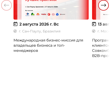
2 августа 2026 г.
Вс
13 авг
г. Сан-Паулу, Бразилия
г. Мос
Международная бизнес-миссия для
Программ
владельцев бизнеса и топ-
клиентск
менеджеров
Совкомб
B2B-прог
клиентск
руководи
сервисны