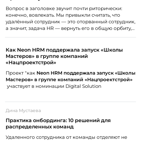
Вопрос в заголовке звучит почти риторически:
конечно, вовлекать. Мы привыкли считать, что
удалённый сотрудник — это оторванный сотрудник,
а значит, задача HR — вернуть его в общую орбиту,
подключить к корпоративной жизни, растопить
дистанцию. Но прежде, чем строить программу
вовлечения, стоит остановиться на неудобном
Как Neon HRM поддержала запуск «Школы
факте: данные говорят ровно обратное тому, что
Мастеров» в группе компаний
подсказывает интуиция. Автор свежего выпуска
«Нацпроектстрой»
Марианна Симонян — HR Tech лидер, эксперт по
Проект "как
Neon
HRM поддержала запуск «Школы
People Analytics, приглашённый лектор НИУ ВШЭ и
Мастеров» в группе компаний «Нацпроектстрой»
МИФИ, автор книги «Дао женской карьеры».
участвует в номинации Digital Solution
Дина Мустаева
Практика онбординга: 10 решений для
распределенных команд
Удаленного сотрудника от команды отделяют не