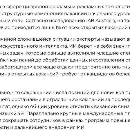
а в сфере цифровой рекламы и рекламных технолог
 структурные изменения: вакансии начального уров
 исчезли. Согласно исследованию IAB Australia, на т
час приходится лишь 1% от всех открытых вакансий 
ичиной сложившейся ситуации эксперты называют а
искусственного интеллекта. ИИ берет на себя значи
нных задач, которые раньше выполняли младшие спе
йки кампаний до обработки данных и составления от
 работодатели все чаще отдают предпочтение опытн
ина открытых вакансий требует от кандидатов боле
ьно, что сокращение числа позиций для новичков п
его роста найма в отрасли. 42% компаний за послед
штат, однако общий уровень открытых вакансий сниз
изких 2,4%. Параллельно крупные международные 
 сокращать сотрудников в рамках программ повыш
сти и дальнейшего внедрения ИИ.