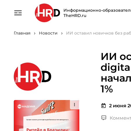
Информационно-образовател
TheHRD.ru
Главная
Новости
ИИ оставил новичков без раб
ИИ ос
digit
начал
1%
2 июня 2
Коммент