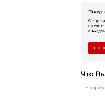
Получ
Оформит
на сайт
в Акаде
В ТЕЛ
Что Вы