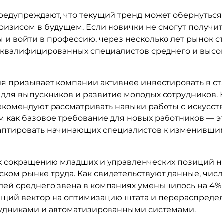
редупреждают, что текущий тренд может обернутьс
ризисом в будущем. Если новички не смогут получи
 и войти в профессию, через несколько лет рынок с
квалифицированных специалистов среднего и высо
я призывает компании активнее инвестировать в ст
для выпускников и развитие молодых сотрудников. К
екомендуют рассматривать навыки работы с искусс
м как базовое требование для новых работников — э
аптировать начинающих специалистов к изменивши
к сокращению младших и управленческих позиций 
ском рынке труда. Как свидетельствуют данные, чис
лей среднего звена в компаниях уменьшилось на 4%,
бщий вектор на оптимизацию штата и перераспреде
удниками и автоматизированными системами.