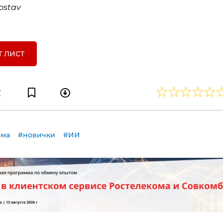
ostav
Т ЛИСТ
ама
#новички
#ИИ