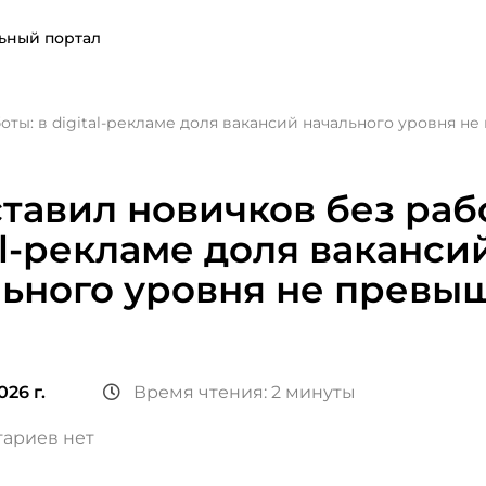
ьный портал
оты: в digital-рекламе доля вакансий начального уровня н
тавил новичков без рабо
al-рекламе доля ваканси
ьного уровня не превы
026 г.
Время чтения: 2 минуты
ариев нет