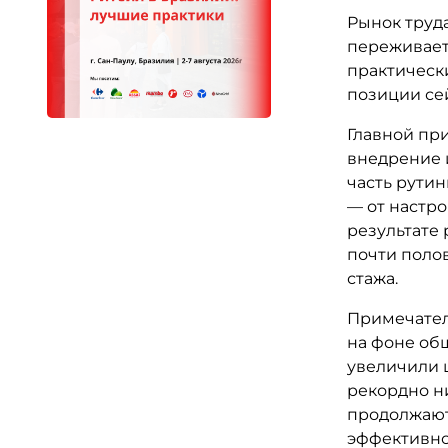
Рынок труд
переживает
практически
позиции сей
Главной пр
внедрение 
часть рути
— от настро
результате
почти полов
стажа.
Примечател
на фоне общ
увеличили 
рекордно н
продолжают
эффективно