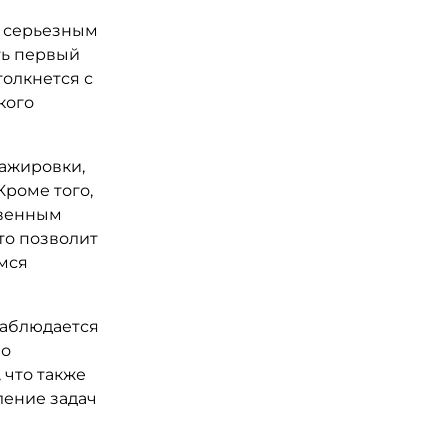
я серьезным
ть первый
толкнется с
кого
ажировки,
роме того,
твенным
то позволит
мся
наблюдается
ло
 что также
ление задач