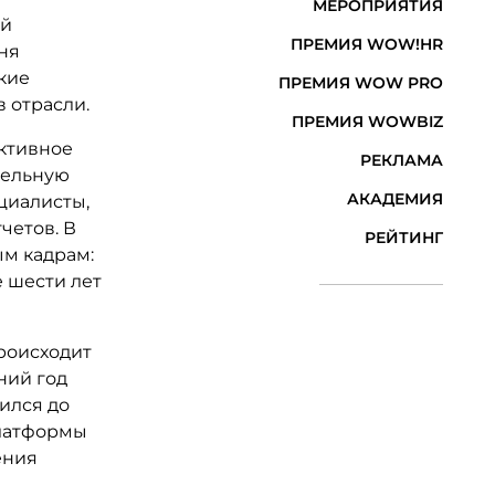
МЕРОПРИЯТИЯ
ий
ПРЕМИЯ WOW!HR
ня
акие
ПРЕМИЯ WOW PRO
в отрасли.
ПРЕМИЯ WOWBIZ
ктивное
РЕКЛАМА
тельную
АКАДЕМИЯ
циалисты,
четов. В
РЕЙТИНГ
ым кадрам:
е шести лет
роисходит
ний год
ился до
платформы
ения