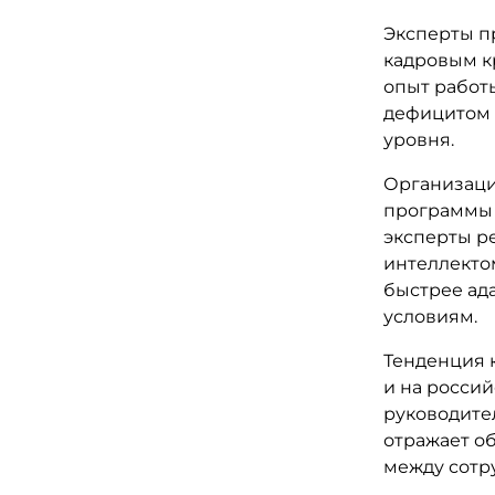
Эксперты п
кадровым к
опыт работы
дефицитом 
уровня.
Организаци
программы 
эксперты р
интеллекто
быстрее ад
условиям.
Тенденция 
и на россий
руководите
отражает о
между сотр