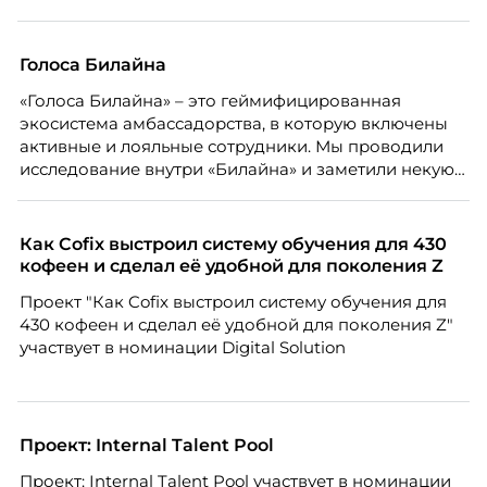
сотрудниках напрямую снижает качество продукта,
клиентского сервиса и репутации компании, а
значит – сокращает доходы бизнеса.
Голоса Билайна
«Голоса Билайна» – это геймифицированная
экосистема амбассадорства, в которую включены
активные и лояльные сотрудники. Мы проводили
исследование внутри «Билайна» и заметили некую
особенность. Сотрудники в компании хотят не
только материальную мотивацию, но и систему
благодарности и публичного признания.
Как Cofix выстроил систему обучения для 430
кофеен и сделал её удобной для поколения Z
Проект "Как Cofix выстроил систему обучения для
430 кофеен и сделал её удобной для поколения Z"
участвует в номинации Digital Solution
Проект: Internal Talent Pool
Проект: Internal Talent Pool участвует в номинации