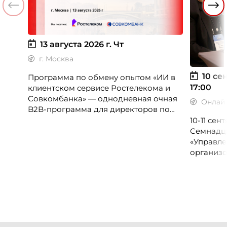
13 августа 2026 г.
Чт
г. Москва
10 сен
Программа по обмену опытом «ИИ в
17:00
клиентском сервисе Ростелекома и
Совкомбанка» — однодневная очная
Онлай
B2B-программа для директоров по
клиентскому опыту, CX-менеджеров,
10-11 се
руководителей колл-центров и
Семнадц
сервисных подразделений.
«Управле
организо
«Проспер
Russia.ru.