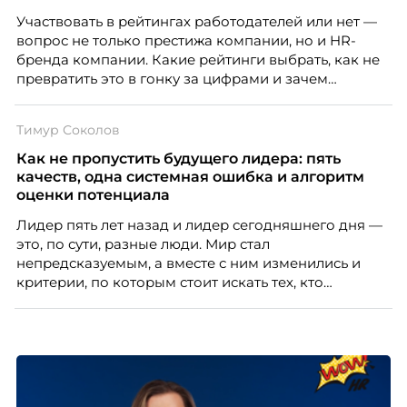
проблемах организации. В результате увольнения
Участвовать в рейтингах работодателей или нет —
нередко превращаются в фактор, который
вопрос не только престижа компании, но и HR-
негативно влияет HR-бренд работодателя.
бренда компании. Какие рейтинги выбрать, как не
превратить это в гонку за цифрами и зачем
небольшой компании соревноваться в одном
списке с Яндексом и Озоном. Рассказывает Ольга
Тимур Соколов
Чеснокова, HR-директор Right line.
Как не пропустить будущего лидера: пять
качеств, одна системная ошибка и алгоритм
оценки потенциала
Лидер пять лет назад и лидер сегодняшнего дня —
это, по сути, разные люди. Мир стал
непредсказуемым, а вместе с ним изменились и
критерии, по которым стоит искать тех, кто
способен вести команду вперёд. О том, какие
качества сегодня отличают настоящего лидера от
«свадебного генерала», почему стандартные
системы оценки часто упускают самых талантливых
людей и как выявить лидерский потенциал ещё до
того, как он проявится в цифрах KPI, рассказывает