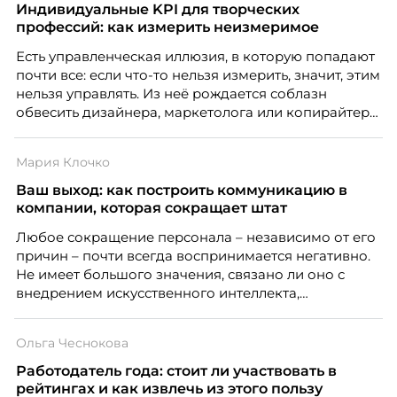
Индивидуальные KPI для творческих
профессий: как измерить неизмеримое
Есть управленческая иллюзия, в которую попадают
почти все: если что-то нельзя измерить, значит, этим
нельзя управлять. Из неё рождается соблазн
обвесить дизайнера, маркетолога или копирайтера
цифрами — количеством макетов, числом постов,
объёмом текста — и назвать это системой KPI.
Мария Клочко
Проблема в том, что так мы измеряем не ценность,
а движение. А творческая работа — это тот редкий
Ваш выход: как построить коммуникацию в
случай, где движение и результат могут не
компании, которая сокращает штат
совпадать вовсе.
Любое сокращение персонала – независимо от его
причин – почти всегда воспринимается негативно.
Не имеет большого значения, связано ли оно с
внедрением искусственного интеллекта,
изменением бизнес-модели, финансовыми
трудностями или пересмотром организационной
Ольга Чеснокова
структуры компании. Для сотрудников сокращения
означают потерю стабильности, а для внешнего
Работодатель года: стоит ли участвовать в
рынка становятся сигналом о возможных
рейтингах и как извлечь из этого пользу