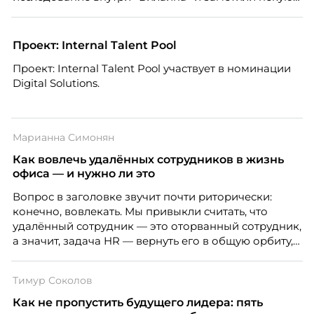
особенность. Сотрудники в компании хотят не
только материальную мотивацию, но и систему
благодарности и публичного признания.
Проект: Internal Talent Pool
Проект: Internal Talent Pool участвует в номинации
Digital Solutions.
Марианна Симонян
Как вовлечь удалённых сотрудников в жизнь
офиса — и нужно ли это
Вопрос в заголовке звучит почти риторически:
конечно, вовлекать. Мы привыкли считать, что
удалённый сотрудник — это оторванный сотрудник,
а значит, задача HR — вернуть его в общую орбиту,
подключить к корпоративной жизни, растопить
дистанцию. Но прежде, чем строить программу
Тимур Соколов
вовлечения, стоит остановиться на неудобном
факте: данные говорят ровно обратное тому, что
Как не пропустить будущего лидера: пять