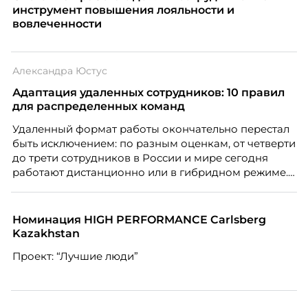
инструмент повышения лояльности и
вовлеченности
Александра Юстус
Адаптация удаленных сотрудников: 10 правил
для распределенных команд
Удаленный формат работы окончательно перестал
быть исключением: по разным оценкам, от четверти
до трети сотрудников в России и мире сегодня
работают дистанционно или в гибридном режиме.
Но чем шире распространяется удаленка, тем
очевиднее становится разрыв: если в офисе
адаптация во многом происходит сама собой, то на
Номинация HIGH PERFORMANCE Carlsberg
расстоянии она требует осознанного
Kazakhstan
проектирования — иначе компания рискует
Проект: “Лучшие люди”
потерять новичка в первые же месяцы.