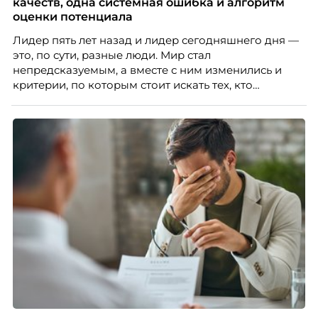
подсказывает интуиция. Автор свежего выпуска
качеств, одна системная ошибка и алгоритм
Марианна Симонян — HR Tech лидер, эксперт по
оценки потенциала
People Analytics, приглашённый лектор НИУ ВШЭ и
Лидер пять лет назад и лидер сегодняшнего дня —
МИФИ, автор книги «Дао женской карьеры».
это, по сути, разные люди. Мир стал
непредсказуемым, а вместе с ним изменились и
критерии, по которым стоит искать тех, кто
способен вести команду вперёд. О том, какие
качества сегодня отличают настоящего лидера от
«свадебного генерала», почему стандартные
системы оценки часто упускают самых талантливых
людей и как выявить лидерский потенциал ещё до
того, как он проявится в цифрах KPI, рассказывает
Тимур Соколов, ключевой эксперт по
стратегическому развитию и формированию
культуры лидерства в организациях.