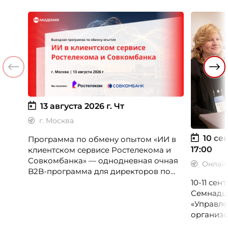
13 августа 2026 г.
Чт
г. Москва
10 сен
Программа по обмену опытом «ИИ в
17:00
клиентском сервисе Ростелекома и
Совкомбанка» — однодневная очная
Онлай
B2B-программа для директоров по
клиентскому опыту, CX-менеджеров,
10-11 се
руководителей колл-центров и
Семнадц
сервисных подразделений.
«Управле
организо
«Проспер