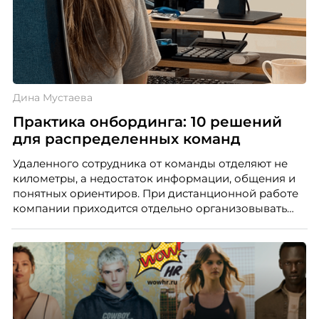
Дина Мустаева
Практика онбординга: 10 решений
для распределенных команд
Удаленного сотрудника от команды отделяют не
километры, а недостаток информации, общения и
понятных ориентиров. При дистанционной работе
компании приходится отдельно организовывать
многое из того, что в офисе происходит
естественно. Дина Мустаева, руководитель отдела
по работе с персоналом Инфомаксимум,
рассказывает, как выстроить адаптацию
распределенной команды без лишнего контроля и
бесконечных созвонов.