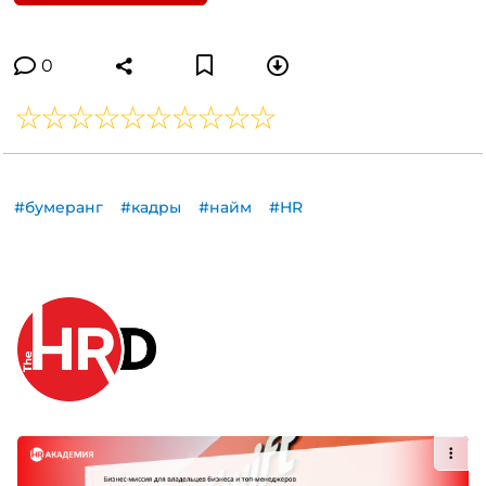
0
#бумеранг
#кадры
#найм
#HR