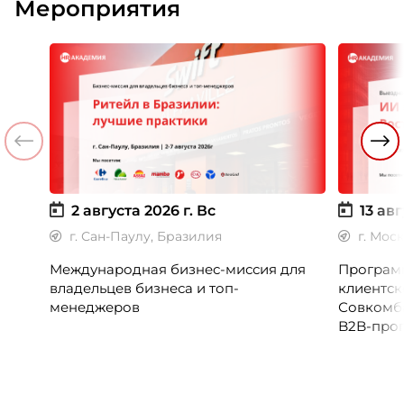
Мероприятия
2 августа 2026 г.
Вс
13 авг
г. Сан-Паулу, Бразилия
г. Мос
Международная бизнес-миссия для
Программ
владельцев бизнеса и топ-
клиентск
менеджеров
Совкомб
B2B-прог
клиентск
руководи
сервисны