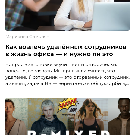
Марианна Симонян
Как вовлечь удалённых сотрудников
в жизнь офиса — и нужно ли это
Вопрос в заголовке звучит почти риторически:
конечно, вовлекать. Мы привыкли считать, что
удалённый сотрудник — это оторванный сотрудник,
а значит, задача HR — вернуть его в общую орбиту,
подключить к корпоративной жизни, растопить
дистанцию. Но прежде, чем строить программу
вовлечения, стоит остановиться на неудобном
факте: данные говорят ровно обратное тому, что
подсказывает интуиция. Автор свежего выпуска
Марианна Симонян — HR Tech лидер, эксперт по
People Analytics, приглашённый лектор НИУ ВШЭ и
МИФИ, автор книги «Дао женской карьеры».