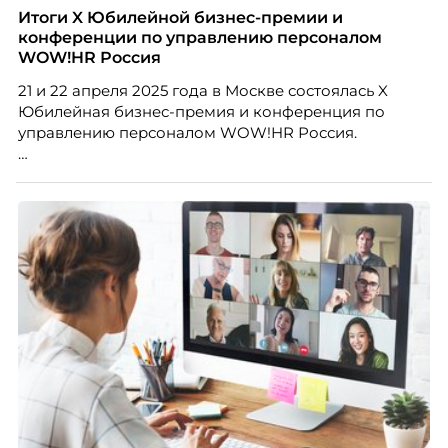
благодарности и публичного признания.
Итоги X Юбилейной бизнес-премии и
конференции по управлению персоналом
WOW!HR Россия
21 и 22 апреля 2025 года в Москве состоялась X
Юбилейная бизнес-премия и конференция по
управлению персоналом WOW!HR Россия.
Победители – лучшие проекты в сфере управления
персоналом, были определены путем голосования
номинантов и гостей мероприятия.