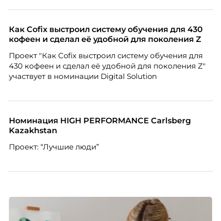
изменением бизнес-модели, финансовыми
трудностями или пересмотром организационной
структуры компании. Для сотрудников сокращения
Как Cofix выстроил систему обучения для 430
означают потерю стабильности, а для внешнего
кофеен и сделал её удобной для поколения Z
рынка становятся сигналом о возможных
Проект "Как Cofix выстроил систему обучения для
проблемах организации. В результате увольнения
430 кофеен и сделал её удобной для поколения Z"
нередко превращаются в фактор, который
участвует в номинации Digital Solution
негативно влияет HR-бренд работодателя.
Номинация HIGH PERFORMANCE Carlsberg
Kazakhstan
Проект: “Лучшие люди”