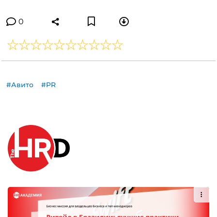
0
#Авито
#PR