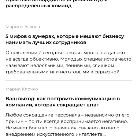
распределенных команд
Марина Ускова
5 мифов о зумерах, которые мешают бизнесу
нанимать лучших сотрудников
О поколении Z сегодня говорят много, но далеко
не всегда объективно. Молодых специалистов часто
называют нелояльными, ленивыми, слишком
требовательными или неготовыми к серьезной
работе. Эти стереотипы влияют на решения
работодателей и нередко становятся причиной
Мария Клочко
кадровых ошибок. В этой статье Марина Ускова,
руководитель отдела подбора персонала
Ваш выход: как построить коммуникацию в
рекрутинговой компании, разбирает самые
компании, которая сокращает штат
распространенные мифы о зумерах и объясняет,
Любое сокращение персонала – независимо от его
почему устаревшие представления мешают
причин – почти всегда воспринимается негативно.
бизнесу находить и удерживать сильных
Не имеет большого значения, связано ли оно с
сотрудников.
внедрением искусственного интеллекта,