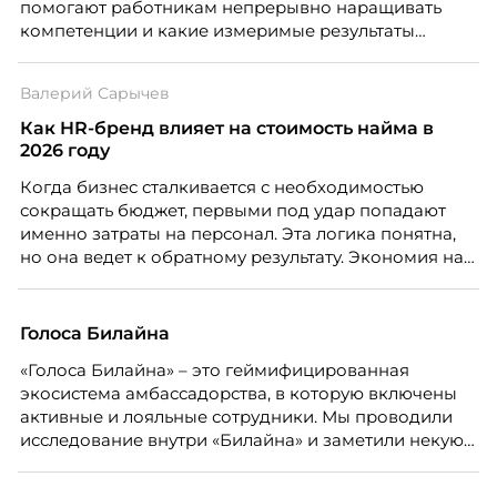
помогают работникам непрерывно наращивать
компетенции и какие измеримые результаты
приносит обучение на реальных проектах.
Рассказывает Наталия Шашкина, директор по
Валерий Сарычев
закупкам направления «Минеральная изоляция»
компании ТЕХНОНИКОЛЬ.
Как HR-бренд влияет на стоимость найма в
2026 году
Когда бизнес сталкивается с необходимостью
сокращать бюджет, первыми под удар попадают
именно затраты на персонал. Эта логика понятна,
но она ведет к обратному результату. Экономия на
сотрудниках напрямую снижает качество продукта,
клиентского сервиса и репутации компании, а
значит – сокращает доходы бизнеса.
Голоса Билайна
«Голоса Билайна» – это геймифицированная
экосистема амбассадорства, в которую включены
активные и лояльные сотрудники. Мы проводили
исследование внутри «Билайна» и заметили некую
особенность. Сотрудники в компании хотят не
только материальную мотивацию, но и систему