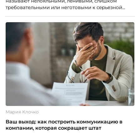
называют нелояльными, ленивыми, слишком
требовательными или неготовыми к серьезной
работе. Эти стереотипы влияют на решения
работодателей и нередко становятся причиной
кадровых ошибок. В этой статье Марина Ускова,
руководитель отдела подбора персонала
рекрутинговой компании, разбирает самые
распространенные мифы о зумерах и объясняет,
почему устаревшие представления мешают
бизнесу находить и удерживать сильных
сотрудников.
Мария Клочко
Ваш выход: как построить коммуникацию в
компании, которая сокращает штат