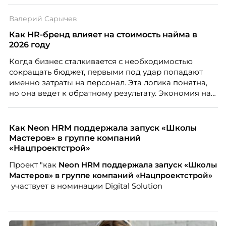
особенность. Сотрудники в компании хотят не
только материальную мотивацию, но и систему
Валерий Сарычев
благодарности и публичного признания.
Как HR-бренд влияет на стоимость найма в
2026 году
Когда бизнес сталкивается с необходимостью
сокращать бюджет, первыми под удар попадают
именно затраты на персонал. Эта логика понятна,
но она ведет к обратному результату. Экономия на
сотрудниках напрямую снижает качество продукта,
клиентского сервиса и репутации компании, а
значит – сокращает доходы бизнеса.
Как Neon HRM поддержала запуск «Школы
Мастеров» в группе компаний
«Нацпроектстрой»
Проект "как
Neon
HRM поддержала запуск «Школы
Мастеров» в группе компаний «Нацпроектстрой»
участвует в номинации Digital Solution