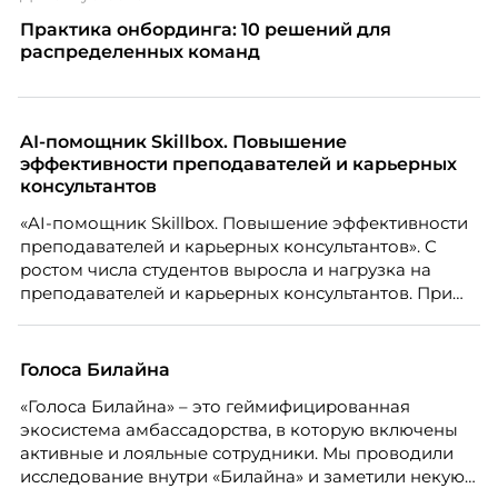
Практика онбординга: 10 решений для
распределенных команд
AI-помощник Skillbox. Повышение
эффективности преподавателей и карьерных
консультантов
«AI-помощник Skillbox. Повышение эффективности
преподавателей и карьерных консультантов». С
ростом числа студентов выросла и нагрузка на
преподавателей и карьерных консультантов. При
этом ожидания студентов тоже менялись. Нам
нужно было решить сразу несколько задач:
повысить эффективность сотрудников, ускорить
Голоса Билайна
процессы, сохранить качество поддержки и
«Голоса Билайна» – это геймифицированная
масштабироваться без роста команды. Так и
экосистема амбассадорства, в которую включены
появился AI-помощник, встроенный в платформу
активные и лояльные сотрудники. Мы проводили
Skillbox.
исследование внутри «Билайна» и заметили некую