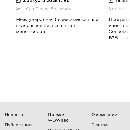
2 августа 2026 г.
Вс
13 авг
г. Сан-Паулу, Бразилия
г. Мос
Международная бизнес-миссия для
Программ
владельцев бизнеса и топ-
клиентск
менеджеров
Совкомб
B2B-прог
клиентск
руководи
сервисны
Новости
Премия
О компании
WOW!HR
Публикации
Реклама