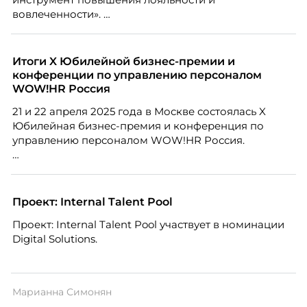
вовлеченности».
Итоги X Юбилейной бизнес-премии и
конференции по управлению персоналом
WOW!HR Россия
21 и 22 апреля 2025 года в Москве состоялась X
Юбилейная бизнес-премия и конференция по
управлению персоналом WOW!HR Россия.
Победители – лучшие проекты в сфере управления
персоналом, были определены путем голосования
номинантов и гостей мероприятия.
Проект: Internal Talent Pool
Проект: Internal Talent Pool участвует в номинации
Digital Solutions.
Марианна Симонян