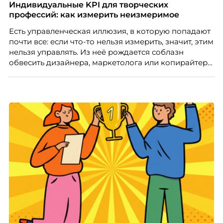
Индивидуальные KPI для творческих
профессий: как измерить неизмеримое
Есть управленческая иллюзия, в которую попадают
почти все: если что-то нельзя измерить, значит, этим
нельзя управлять. Из неё рождается соблазн
обвесить дизайнера, маркетолога или копирайтера
цифрами — количеством макетов, числом постов,
объёмом текста — и назвать это системой KPI.
Проблема в том, что так мы измеряем не ценность,
а движение. А творческая работа — это тот редкий
случай, где движение и результат могут не
совпадать вовсе.