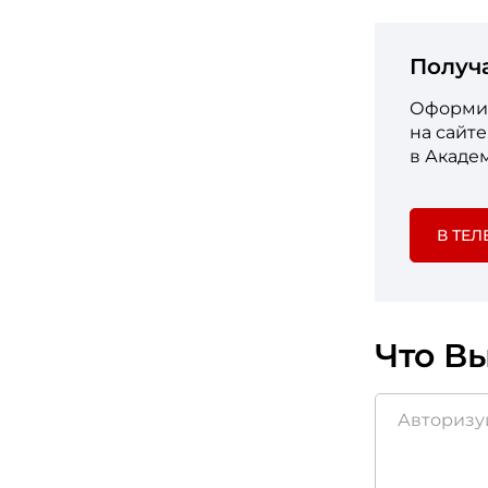
Получ
Оформит
на сайт
в Акаде
В ТЕЛ
Что Вы