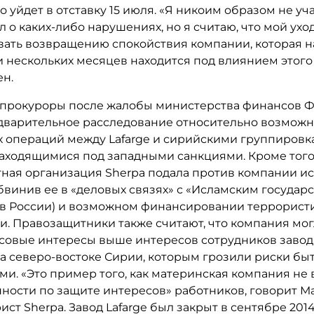
о уйдет в отставку 15 июля. «Я никоим образом не уч
л о каких-либо нарушениях, но я считаю, что мой ухо
вать возвращению спокойствия компании, которая н
 нескольких месяцев находится под влиянием этого 
ен.
прокуроры после жалобы министерства финансов 
дварительное расследование относительно возмож
 операций между Lafarge и сирийскими группиров
находящимися под западными санкциями. Кроме того
ная организация Sherpa подала против компании ис
винив ее в «деловых связях» с «Исламским государст
в России) и возможном финансировании террорист
и. Правозащитники также считают, что компания мог
совые интересы выше интересов сотрудников завода
а северо-востоке Сирии, которым грозили риски бы
и. «Это пример того, как материнская компания не
нности по защите интересов» работников, говорит 
ист Sherpa. Завод Lafarge был закрыт в сентябре 2014 