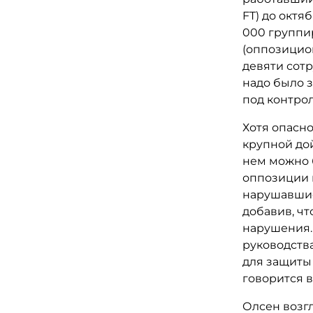
FT) до октяб
000 группи
(оппозицио
девяти сотр
надо было з
под контро
Хотя опасно
крупной дой
нем можно б
оппозиции 
нарушавшие
добавив, чт
нарушения. 
руководств
для защиты
говорится в
Олсен возгл