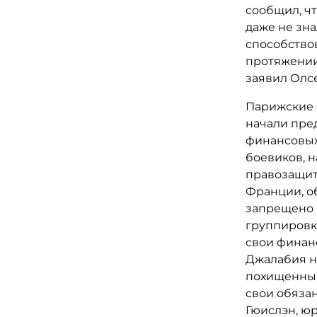
сообщил, чт
даже не зна
способство
протяжении
заявил Олс
Парижские 
начали пре
финансовых
боевиков, 
правозащит
Франции, об
запрещено 
группировк
свои финан
Джалабия н
похищенным
свои обяза
Гюислэн, юр