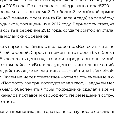
ря 2013 года. По его словам, Lafarge заплатила €220
ровкам так называемой Свободной сирийской арми
нной режиму президента Башара Асада) за освобож
удников, похищенных в 2012 году. Вернесс считает, ч
акрыть в середине 2013 года, когда территория стал
ль исламских боевиков.
сть нарастала, бизнес шел хорошо. «Все считали заво
ной коровой. Спрос на цемент в то время был больш
ыло делать деньги», – говорит представитель сири
в этом районе. «Были допущены значительные ошиб
 действующие нормативы», — сообщила LafargeHolc
о Олсен не несет ответственности за отмеченные в 
«Попросту говоря, господствовал хаос, и задачей ме
а было обеспечить, чтобы посредники сделали все 
 каналов поставок и свободного перемещения сотру
 отчете.
авил компанию два года назад сразу после ее слия