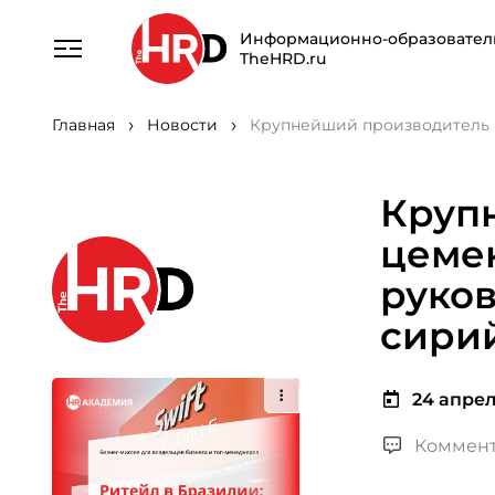
Информационно-образовател
TheHRD.ru
Главная
Новости
Крупнейший производитель ц
Круп
цеме
руков
сири
24 апреля
Коммент