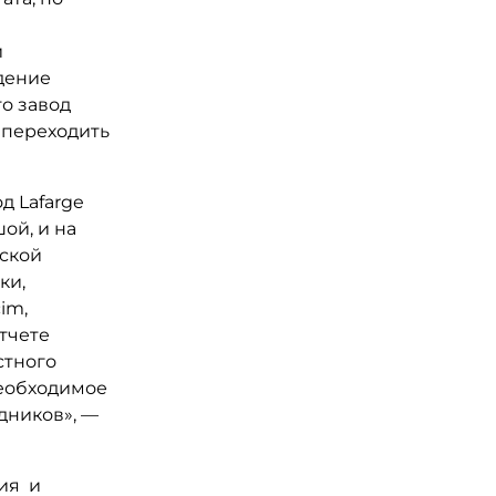
и
дение
то завод
а переходить
д Lafarge
ой, и на
йской
ки,
im,
отчете
стного
необходимое
дников», —
ния и