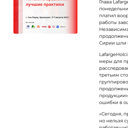
Глава Lafar
понедельни
платил воо
работы зав
Независима
продолжени
Сирии шли 
LafargeHolc
меры для п
расследова
третьим ст
группирово
продолжение
продукции»
ошибки в оц
«Сегодня, п
но нельзя с
работавший