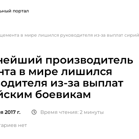
ьный портал
емента в мире лишился руководителя из-за выплат сири
нейший производитель
нта в мире лишился
одителя из-за выплат
йским боевикам
 2017 г.
Время чтения: 2 минуты
ариев нет