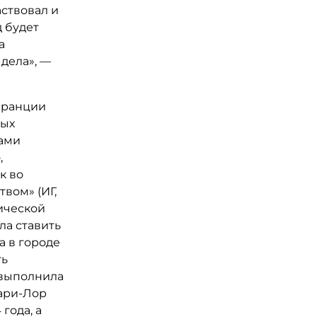
аствовал и
д будет
а
дела», —
Франции
ных
ками
,
к во
вом» (ИГ,
ической
ла ставить
 в городе
ть
 выполнила
Мари-Лор
года, а