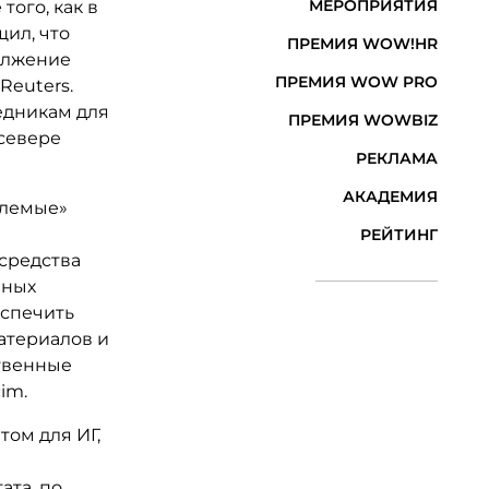
МЕРОПРИЯТИЯ
того, как в
ил, что
ПРЕМИЯ WOW!HR
олжение
ПРЕМИЯ WOW PRO
Reuters.
едникам для
ПРЕМИЯ WOWBIZ
севере
РЕКЛАМА
АКАДЕМИЯ
млемые»
РЕЙТИНГ
средства
нных
еспечить
атериалов и
ственные
im.
том для ИГ,
,
ата, по