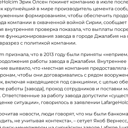
geHolcim Эрик Олсен покинет компанию в июле после 
к крупнейший в мире производитель цемента сообщ
руженным формированиям, чтобы обеспечить прод
ода компании в охваченной войной Сирии, сообщает 
я внутренняя проверка показала, что выплаты поср
я функционирования завода в городе Джалабия на 
вразрез с политикой компании.
im признала, что в 2013 году были приняты «неприе
родолжения работы завода в Джалабии. Внутреннее
ние выявило, что «местная компания предоставляла 
оронам, чтобы они договаривались с рядом вооруже
к, включая находящиеся под санкциями, с целью об
 работы [завода], проход сотрудников и поставки м
. Ответственные за работу завода допустили «суще
енке ситуации», говорилось в заявлении LafargeHolc
рочитав новости, люди говорят, что мы были банкома
удить, не учитывая контекста», – сетует Якоб Вернесс
 риск-менеджером на сирийском заводе Lafarge (цит